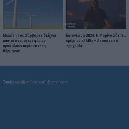
Μελέτη του Χάρβαρντ δείχνει
Eurovision 2024: Η Μαρίνα Σάττι…
πως οι ανεμογεννήτριες
έριξε το «ZARI» – Ακούστε το
προκαλούν περισσότερη
τραγούδι...
θέρμανση
Email:anatolikiattikinews01@gmail.com