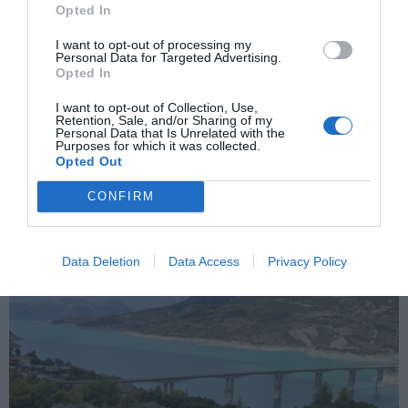
Opted In
ΠΡΟΗΓΟΎΜΕΝΗ ΑΝΆΡΤΗΣΗ
Λύκειο των Ελληνίδων Ραφήνας.ΠΑΡΑΔΟΣΙΑΚΟ ΚΟΣΜΗΜΑ
I want to opt-out of processing my
Personal Data for Targeted Advertising.
Opted In
ΕΠΌΜΕΝΗ ΑΝΆΡΤΗΣΗ
I want to opt-out of Collection, Use,
Από την επίσκεψη στη Νέα Τρίγλια Χαλκιδικής ,ένα σύντομο
Retention, Sale, and/or Sharing of my
Personal Data that Is Unrelated with the
οδοιπορικό στην Τοποθεσία άλσος του Αριστοτέλη. Γεώργιος
Purposes for which it was collected.
Δουβίτσας
Opted Out
CONFIRM
ΣΧΕΤΙΚΈΣ ΑΝΑΡΤΉΣΕΙΣ
Data Deletion
Data Access
Privacy Policy