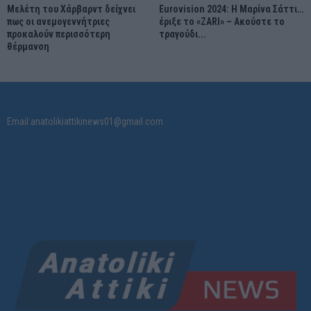
Μελέτη του Χάρβαρντ δείχνει
Eurovision 2024: Η Μαρίνα Σάττι…
πως οι ανεμογεννήτριες
έριξε το «ZARI» – Ακούστε το
προκαλούν περισσότερη
τραγούδι...
θέρμανση
Email:anatolikiattikinews01@gmail.com