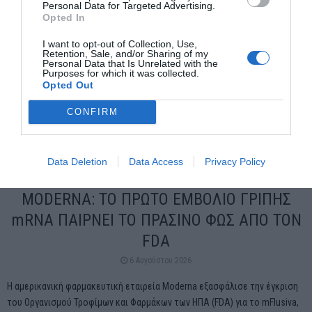
Personal Data for Targeted Advertising.
Opted In
I want to opt-out of Collection, Use,
Retention, Sale, and/or Sharing of my
Personal Data that Is Unrelated with the
Purposes for which it was collected.
Opted Out
CONFIRM
Data Deletion
Data Access
Privacy Policy
ΔΗΜΟΙ - ΠΕΡΙΦΕΡΕΙΕΣ
ΕΛΛΑΔΑ
ΙΑΤΡΙΚΑ - ΚΟΙΝΩΝΙΚΑ
ΚΟΣΜΟΣ
ΠΕΡΙΒΑΛΛΟΝ - ΚΑΙΡΟΣ
ΠΟΛΙΤΙΚΗ - ΟΙΚΟΝΟΜΙΑ
Ροή ειδήσεων
MODERNA: ΤΟ ΠΡΩΤΟ ΕΜΒΟΛΙΟ ΓΡΙΠΗΣ
mRNA ΠΑΙΡΝΕΙ ΤΟ ΠΡΑΣΙΝΟ ΦΩΣ ΑΠΟ ΤΟΝ
FDA
6 Αυγούστου 2026
Η αμερικανική φαρμακευτική εταιρεία Moderna εξασφάλισε την έγκριση
του Οργανισμού Τροφίμων και Φαρμάκων των ΗΠΑ (FDA) για το mFlusiva,