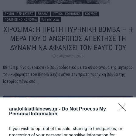
ΔΗΜΟΙ - ΠΕΡΙΦΕΡΕΙΕΣ
ΕΛΛΑΔΑ
ΙΑΤΡΙΚΑ - ΚΟΙΝΩΝΙΚΑ
ΚΟΣΜΟΣ
ΠΟΛΙΤΙΚΗ - ΟΙΚΟΝΟΜΙΑ
Ροή ειδήσεων
ΧΙΡΟΣΙΜΑ: Η ΠΡΩΤΗ ΠΥΡΗΝΙΚΗ ΒΟΜΒΑ – Η
ΜΕΡΑ ΠΟΥ Ο ΑΝΘΡΩΠΟΣ ΑΠΕΚΤΗΣΕ ΤΗ
ΔΥΝΑΜΗ ΝΑ ΑΦΑΝΙΣΕΙ ΤΟΝ ΕΑΥΤΟ ΤΟΥ
6 Αυγούστου 2026
08:15 π.μ. Ένα αμερικανικό βομβαρδιστικό με το αθώο όνομα της μητέρας
του κυβερνήτη του (Enola Gay) αφήνει την πρώτη πυρηνική βόμβα της
Ιστορίας πάνω από...
anatolikiattikinews.gr -
Do Not Process My
Personal Information
If you wish to opt-out of the sale, sharing to third parties, or
processing of your personal or sensitive information for