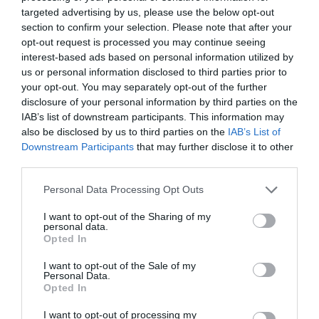
targeted advertising by us, please use the below opt-out
section to confirm your selection. Please note that after your
opt-out request is processed you may continue seeing
interest-based ads based on personal information utilized by
us or personal information disclosed to third parties prior to
your opt-out. You may separately opt-out of the further
ΕΛΛΑΔΑ
ΙΑΤΡΙΚΑ - ΚΟΙΝΩΝΙΚΑ
ΚΟΣΜΟΣ
ΠΕΡΙΒΑΛΛΟΝ - ΚΑΙΡΟΣ
disclosure of your personal information by third parties on the
ΠΟΛΙΤΙΚΗ - ΟΙΚΟΝΟΜΙΑ
ΠΟΛΙΤΙΣΤΙΚΑ
Ροή ειδήσεων
IAB’s list of downstream participants. This information may
DISNEY – ΣΥΜΜΑΧΙΑ ΜΕ ΤΟ TIKTOK:
also be disclosed by us to third parties on the
IAB’s List of
ΑΝΟΙΓΕΙ ΤΗ ΒΙΒΛΙΟΘΗΚΗ ΤΗΣ ΣΤΟΥΣ
Downstream Participants
that may further disclose it to other
third parties.
ΔΗΜΙΟΥΡΓΟΥΣ ΒΙΝΤΕΟ
6 Αυγούστου 2026
Personal Data Processing Opt Outs
Η Disney και το TikTok ανακοίνωσαν μια πρωτοποριακή συμφωνία που
I want to opt-out of the Sharing of my
personal data.
επιτρέπει σε δημιουργούς περιεχομένου της πλατφόρμας να
Opted In
χρησιμοποιούν επίσημα χαρακτήρες, σκηνές και οπτικοακουστικό υλικό
από...
I want to opt-out of the Sale of my
Personal Data.
Opted In
I want to opt-out of processing my