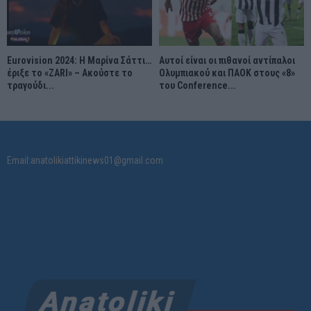
Eurovision 2024: Η Μαρίνα Σάττι…
Αυτοί είναι οι πιθανοί αντίπαλοι
έριξε το «ZARI» – Ακούστε το
Ολυμπιακού και ΠΑΟΚ στους «8»
τραγούδι...
του Conference...
Email:anatolikiattikinews01@gmail.com