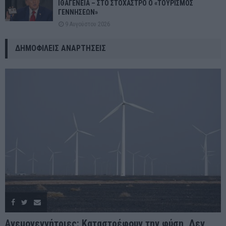
ΙΘΑΓΕΝΕΙΑ – ΣΤΟ ΣΤΟΧΑΣΤΡΟ Ο «ΤΟΥΡΙΣΜΟΣ
ΓΕΝΝΗΣΕΩΝ»
9 Αυγούστου 2026
ΔΗΜΟΦΙΛΕΊΣ ΑΝΑΡΤΉΣΕΙΣ
Ανεμογεννήτριες: Καταστρέφουν την φύση, Δεν