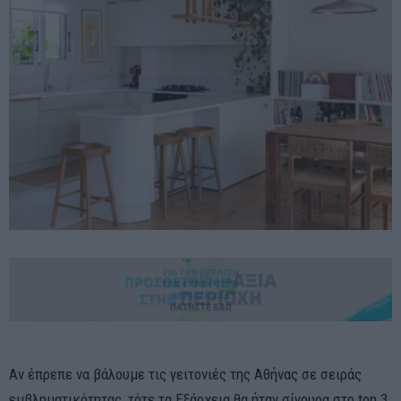
Αν έπρεπε να βάλουμε τις γειτονιές της Αθήνας σε σειράς
εμβληματικότητας, τότε τα Εξάρχεια θα ήταν σίγουρα στο top 3.