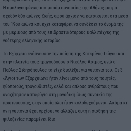
Η ομολογουμένως πιο μποέμ συνοικίας της Αθήνας μετρά
σχεδόν δύο αιώνες ζωής, αφού άρχισε να κατοικείται στα μέσα
του 19ου αιώνα και έχει καταφέρει να συνδέσει το όνομά της
με μερικούς από τους επιδραστικότερους καλλιτέχνες της
νεότερης ελληνικής ιστορίας.
Τα Εξάρχεια ενέπνευσαν την ποίηση της Κατερίνας Γώγου και
στην πλατεία τους τραγουδούσε ο Νικόλας Άσιμος, ενώ ο
Παύλος Σιδηρόπουλος τα είχε διαλέξει για γειτονιά του. Οι 3
«Άγιοι των Εξαρχείων» ήταν λίγοι μόνο από τους ποιητές,
ηθοποιούς, τραγουδιστές, αλλά και απλούς ανθρώπους που
αναζήτησαν καταφύγιο στη μοναδική ίσως συνοικία της
πρωτεύουσας, στην οποία όλοι ήταν καλοδεχούμενοι. Ακόμα κι
αν η γειτονιά έχει αρχίσει να αλλάζει, αυτή η αίσθηση της
φιλοξενίας παραμένει ίδια.