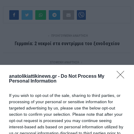
ΠΡΟΗΓΟΎΜΕΝΗ ΑΝΆΡΤΗΣΗ
Γερμανία: 2 νεκροί στα συντρίμμια του ξενοδοχείου
ΕΠΌΜΕΝΗ ΑΝΆΡΤΗΣΗ
Άτυχη η Εθνική. Ολυμπιακοί Αγώνες Ελλάδα – Σερβία 11-12
anatolikiattikinews.gr -
Do Not Process My
Personal Information
ΣΧΕΤΙΚΈΣ ΑΝΑΡΤΉΣΕΙΣ
If you wish to opt-out of the sale, sharing to third parties, or
processing of your personal or sensitive information for
targeted advertising by us, please use the below opt-out
section to confirm your selection. Please note that after your
opt-out request is processed you may continue seeing
interest-based ads based on personal information utilized by
us or personal information disclosed to third parties prior to