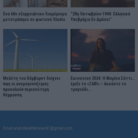
Ένα 60s εξαρχειώτικο διαμέρισμα
“28η Οκτωβρίου 1940: Ελληνικά
μετατράπηκε σε φωτεινό Studio
Υποβρύχια Εν Δράσει”
Μελέτη του Χάρβαρντ δείχνει
Eurovision 2024: Η Μαρίνα Σάττι…
πως οι ανεμογεννήτριες
έριξε το «ZARI» – Ακούστε το
προκαλούν περισσότερη
τραγούδι...
θέρμανση
Email:anatolikiattikinews01@gmail.com