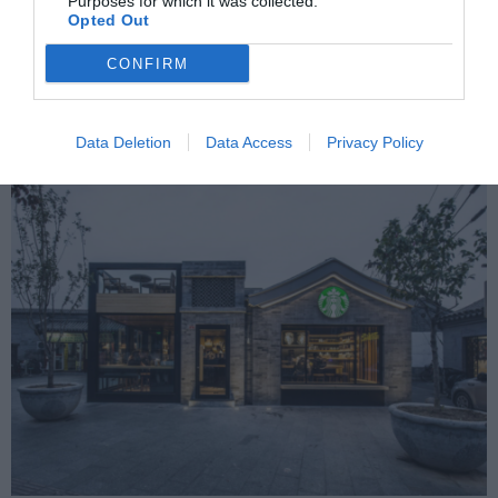
Purposes for which it was collected.
Opted Out
CONFIRM
Ευάγγελος Μαυρουδής: Κωνσταντινούπολη – Νόστος στο Χώρο
Data Deletion
Data Access
Privacy Policy
και τον Χρόνο.