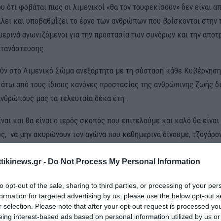
 ότι φοβάται πως οι λιμενικοί «θα τον τουφεκίσουν» δεν είναι απ
λει και υποβαθμίζει το έργο των ανθρώπων που βρίσκονται στην
μερινά αγωνιζόμενοι για την προστασία των συνόρων και την αποτ
τανάστευσης.
ύν στο Λιμενικό Σώμα ανεξάρτητα με τη σύσταση κάθε Κυβέρνησ
κάτω από τους ίδιους κανόνες προστασίας της ανθρώπινης ζωής 
ανθρώπους μας τα τελευταία δέκα έτη .
ίναι και θα είναι ο ιερός σκοπός που επιτελούμε και καλό θα είναι 
ς, να μην ακυρώνουν τον αγώνα που καθημερινά δίνουμε, τζογάρο
υς προβολή καθώς αυτού του είδους οι προσεγγίσεις λειτουργού
” τόσο για τους ίδιους όσο και για την πολιτική πλευρά που εκπρ
ttikinews.gr -
Do Not Process My Personal Information
to opt-out of the sale, sharing to third parties, or processing of your per
formation for targeted advertising by us, please use the below opt-out s
που-Ενημέρωσης Π.Ο.Λ.
r selection. Please note that after your opt-out request is processed y
eing interest-based ads based on personal information utilized by us or