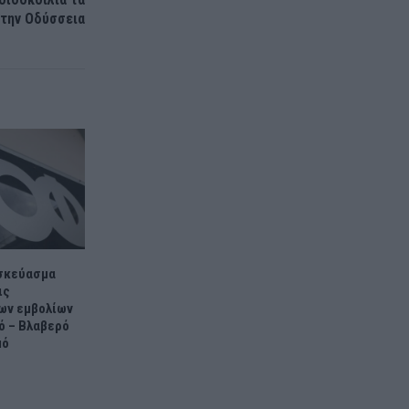
 την Οδύσσεια
 σκεύασμα
ις
ων εμβολίων
ό – Βλαβερό
μό