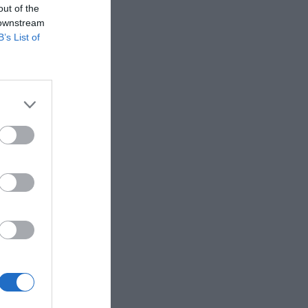
out of the
 downstream
B’s List of