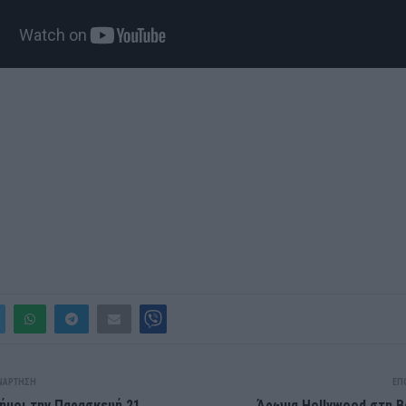
ΝΆΡΤΗΣΗ
ΕΠ
δήμοι την Παρασκευή 21
Άρωμα Hollywood στη Β