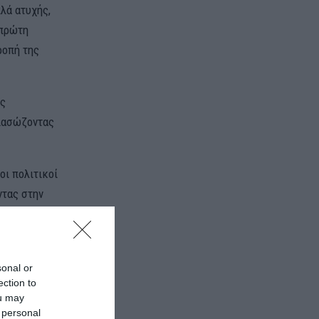
λά ατυχής,
 πρώτη
ροπή της
ης
διασώζοντας
οι πολιτικοί
ντας στην
ν ως
οσωπούν.
sonal or
ection to
ou may
 personal