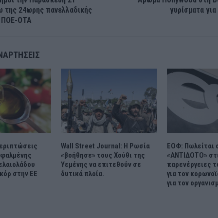
ω της 24ωρης πανελλαδικής
γυρίσματα για
ς ΠΟΕ-ΟΤΑ
ΝΑΡΤΉΣΕΙΣ
περιπτώσεις
Wall Street Journal: Η Ρωσία
ΕΟΦ: Πωλείται
σφαλμένης
«βοήθησε» τους Χούθι της
«ΑΝΤΙΔΟΤΟ» στ
ελαιολάδου
Υεμένης να επιτεθούν σε
παρενέργειες τ
κόρ στην ΕΕ
δυτικά πλοία.
για τον κορωνοϊ
για τον οργανισ