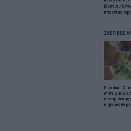
Μαρτίου λόγ
απεργίας τη
ΣΧΕΤΙΚΈΣ Α
Guardian: Οι 
απάτης και ε
επισήμανσης 
σημείωσαν ρε