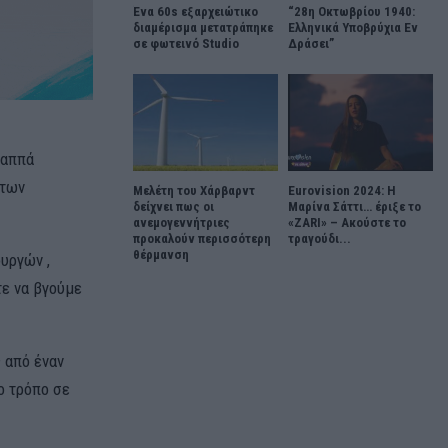
Ένα 60s εξαρχειώτικο
“28η Οκτωβρίου 1940:
διαμέρισμα μετατράπηκε
Ελληνικά Υποβρύχια Εν
σε φωτεινό Studio
Δράσει”
Παππά
 των
Μελέτη του Χάρβαρντ
Eurovision 2024: Η
δείχνει πως οι
Μαρίνα Σάττι… έριξε το
ανεμογεννήτριες
«ZARI» – Ακούστε το
προκαλούν περισσότερη
τραγούδι...
θέρμανση
υργών ,
τε να βγούμε
 από έναν
ο τρόπο σε