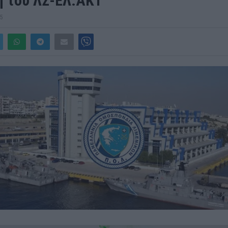
η του ΛΣ-ΕΛ.ΑΚΤ
25