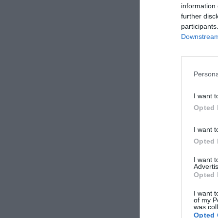
information 
www.omospo
further disc
Facebook:
ht
participants
Downstream 
Persona
I want t
Opted 
I want t
Opted 
I want 
Advertis
Opted 
I want t
of my P
was col
Opted 