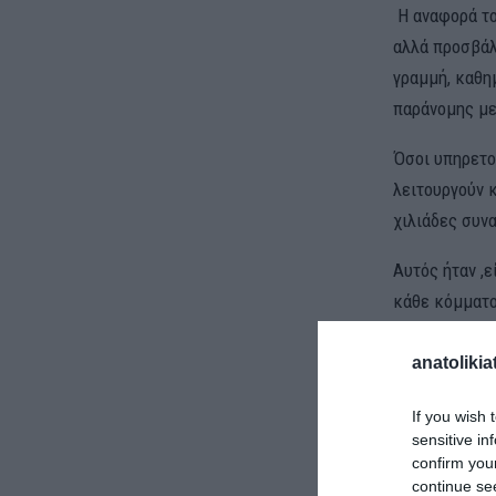
Η αναφορά του
αλλά προσβάλ
γραμμή, καθη
παράνομης με
Όσοι υπηρετο
λειτουργούν 
χιλιάδες συν
Αυτός ήταν ,ε
κάθε κόμματο
προσωπική το
“μπούμερανγκ
anatolikia
Για το ΔΣ
If you wish 
sensitive in
Πηγή:
Γρ. Τύ
confirm you
continue se