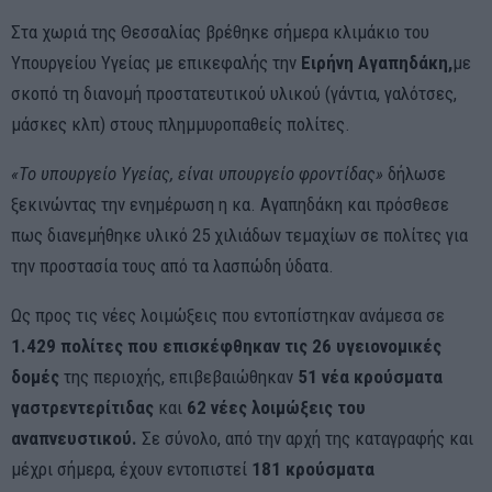
Στα χωριά της Θεσσαλίας βρέθηκε σήμερα κλιμάκιο του
Υπουργείου Υγείας με επικεφαλής την
Ειρήνη Αγαπηδάκη,
με
σκοπό τη διανομή προστατευτικού υλικού (γάντια, γαλότσες,
μάσκες κλπ) στους πλημμυροπαθείς πολίτες.
«Το υπουργείο Υγείας, είναι υπουργείο φροντίδας»
δήλωσε
ξεκινώντας την ενημέρωση η κα. Αγαπηδάκη και πρόσθεσε
πως διανεμήθηκε υλικό 25 χιλιάδων τεμαχίων σε πολίτες για
την προστασία τους από τα λασπώδη ύδατα.
Ως προς τις νέες λοιμώξεις που εντοπίστηκαν ανάμεσα σε
1.429 πολίτες που επισκέφθηκαν τις 26 υγειονομικές
δομές
της περιοχής, επιβεβαιώθηκαν
51 νέα κρούσματα
γαστρεντερίτιδας
και
62 νέες λοιμώξεις του
αναπνευστικού.
Σε σύνολο, από την αρχή της καταγραφής και
μέχρι σήμερα, έχουν εντοπιστεί
181 κρούσματα