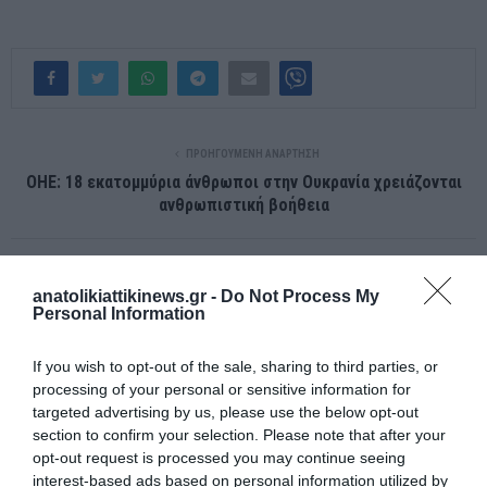
ΠΡΟΗΓΟΎΜΕΝΗ ΑΝΆΡΤΗΣΗ
ΟΗΕ: 18 εκατομμύρια άνθρωποι στην Ουκρανία χρειάζονται
ανθρωπιστική βοήθεια
ΕΠΌΜΕΝΗ ΑΝΆΡΤΗΣΗ
anatolikiattikinews.gr -
Do Not Process My
Ρεκόρ 12ετίας για τις τιμές του ουρανίου, στροφή στην
Personal Information
πυρηνική ενέργεια
If you wish to opt-out of the sale, sharing to third parties, or
processing of your personal or sensitive information for
ΣΧΕΤΙΚΈΣ ΑΝΑΡΤΉΣΕΙΣ
targeted advertising by us, please use the below opt-out
section to confirm your selection. Please note that after your
opt-out request is processed you may continue seeing
interest-based ads based on personal information utilized by