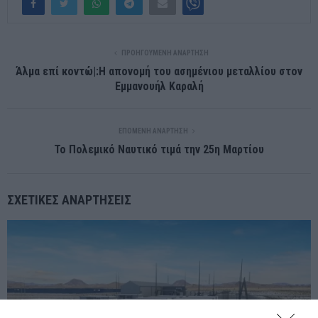
ΠΡΟΗΓΟΎΜΕΝΗ ΑΝΆΡΤΗΣΗ
Άλμα επί κοντώ|:Η απονομή του ασημένιου μεταλλίου στον
Εμμανουήλ Καραλή
ΕΠΌΜΕΝΗ ΑΝΆΡΤΗΣΗ
Το Πολεμικό Ναυτικό τιμά την 25η Μαρτίου
ΣΧΕΤΙΚΈΣ ΑΝΑΡΤΉΣΕΙΣ