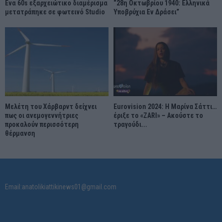
Ένα 60s εξαρχειώτικο διαμέρισμα
“28η Οκτωβρίου 1940: Ελληνικά
μετατράπηκε σε φωτεινό Studio
Υποβρύχια Εν Δράσει”
Μελέτη του Χάρβαρντ δείχνει
Eurovision 2024: Η Μαρίνα Σάττι…
πως οι ανεμογεννήτριες
έριξε το «ZARI» – Ακούστε το
προκαλούν περισσότερη
τραγούδι...
θέρμανση
Email:anatolikiattikinews01@gmail.com