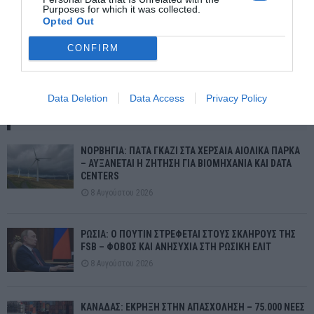
Purposes for which it was collected.
Opted Out
CONFIRM
Σπίτι Μου 2: Χαρτογράφηση των διαθέσιμων σπιτιών – Πρόταση
για διεύρυνσή δικαιούχων.
Data Deletion
Data Access
Privacy Policy
ΠΡΌΣΦΑΤΕΣ ΔΗΜΟΣΙΕΎΣΕΙΣ
ΝΟΡΒΗΓΙΑ: ΠΑΤΑ ΓΚΑΖΙ ΣΤΑ ΧΕΡΣΑΙΑ ΑΙΟΛΙΚΑ ΠΑΡΚΑ
– ΑΥΞΑΝΕΤΑΙ Η ΖΗΤΗΣΗ ΓΙΑ ΒΙΟΜΗΧΑΝΙΑ ΚΑΙ DATA
CENTERS
8 Αυγούστου 2026
ΡΩΣΙΑ: Ο ΠΟΥΤΙΝ ΣΤΡΕΦΕΤΑΙ ΣΤΟΥΣ ΣΚΛΗΡΟΥΣ ΤΗΣ
FSB – ΦΟΒΟΣ ΚΑΙ ΑΝΗΣΥΧΙΑ ΣΤΗ ΡΩΣΙΚΗ ΕΛΙΤ
8 Αυγούστου 2026
ΚΑΝΑΔΑΣ: ΕΚΡΗΞΗ ΣΤΗΝ ΑΠΑΣΧΟΛΗΣΗ – 75.000 ΝΕΕΣ