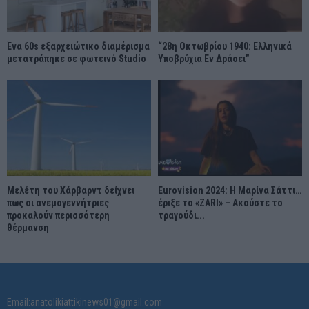
Ένα 60s εξαρχειώτικο διαμέρισμα
“28η Οκτωβρίου 1940: Ελληνικά
μετατράπηκε σε φωτεινό Studio
Υποβρύχια Εν Δράσει”
Μελέτη του Χάρβαρντ δείχνει
Eurovision 2024: Η Μαρίνα Σάττι…
πως οι ανεμογεννήτριες
έριξε το «ZARI» – Ακούστε το
προκαλούν περισσότερη
τραγούδι...
θέρμανση
Email:anatolikiattikinews01@gmail.com