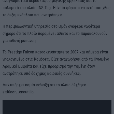
αναγνωριστικό αεροσκάφος μεγάλης εμβέλειας και το
πολεμικό του πλοίο INS Teg. Η Ινδία φέρεται να εντόπισε χθες
το δεξαμενόπλοιο που ανατράπηκε.
Η περιβαλλοντική υπηρεσία στο Ομάν ανέφερε νωρίτερα
σήμερα ότι το πλοίο παραμένει άθικτο και το παρακολουθούν
για πιθανή ρύπανση.
Το Prestige Falcon κατασκευάστηκε το 2007 και σήμερα είναι
νηολογημένο στις Κομόρες. Είχε αναχωρήσει από τα Ηνωμένα
Αραβικά Εμιράτα και είχε προορισμό την Υεμένη όταν
ανατράπηκε υπό άσχημες καιρικές συνθήκες.
Δεν υπάρχει καμία ένδειξη ότι το πλοίο δέχθηκε
επίθεση..enautilia