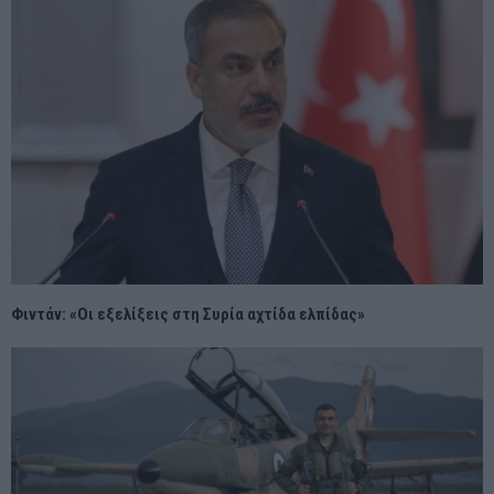
Φιντάν: «Οι εξελίξεις στη Συρία αχτίδα ελπίδας»