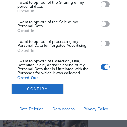
I want to opt-out of the Sharing of my
συνελήφθησαν και ότι εξετάζεται το ενδεχόμενο συστηματικής
personal data.
Opted In
παραπλάνησης ευρωπαϊκών χρηματοδοτήσεων
apnews.com
I want to opt-out of the Sale of my
Personal Data.
Το Euronews επισημαίνει ότι η υπόθεση πλήττει την αξιοπιστία
Opted In
της ΕΕ σε μια περίοδο αυξημένης θεσμικής πίεσης
I want to opt-out of processing my
euronews.com
Personal Data for Targeted Advertising.
Opted In
Το BBC σημειώνει ότι η έρευνα μπορεί να οδηγήσει σε νέο
I want to opt-out of Collection, Use,
κύκλο συζήτησης για τη λογοδοσία ευρωπαϊκών θεσμών
Retention, Sale, and/or Sharing of my
Personal Data that Is Unrelated with the
bbc.com
Purposes for which it was collected.
Opted Out
CONFIRM
Data Deletion
Data Access
Privacy Policy