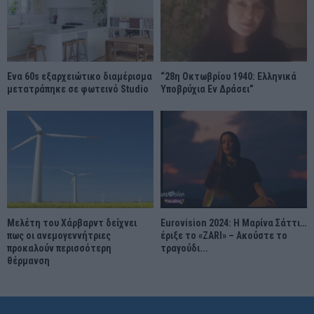
Ένα 60s εξαρχειώτικο διαμέρισμα
“28η Οκτωβρίου 1940: Ελληνικά
μετατράπηκε σε φωτεινό Studio
Υποβρύχια Εν Δράσει”
Μελέτη του Χάρβαρντ δείχνει
Eurovision 2024: Η Μαρίνα Σάττι…
πως οι ανεμογεννήτριες
έριξε το «ZARI» – Ακούστε το
προκαλούν περισσότερη
τραγούδι...
θέρμανση