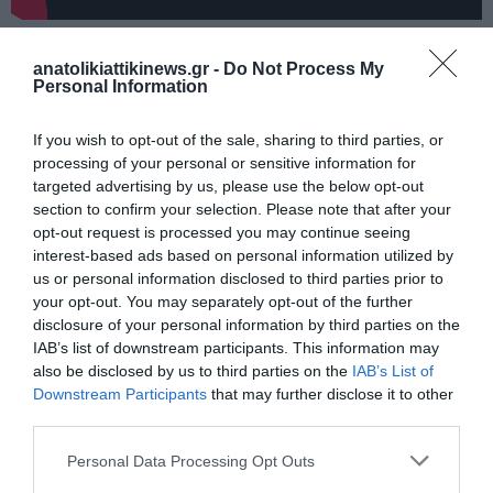
Τι μεταδίδουν τα διεθνή πρακτορεία
anatolikiattikinews.gr -
Do Not Process My
Personal Information
Τα διεθνή πρακτορεία ειδήσεων μεταδίδουν ότι η Φεντερίκα
Μογκερίνι βρίσκεται στο επίκεντρο έρευνας για πιθανή απάτη
If you wish to opt-out of the sale, sharing to third parties, or
processing of your personal or sensitive information for
και παρατυπίες στη διαχείριση ευρωπαϊκών κονδυλίων στο
targeted advertising by us, please use the below opt-out
College of Europe. Το Reuters αναφέρει ότι η πρώην
section to confirm your selection. Please note that after your
επικεφαλής της ευρωπαϊκής διπλωματίας τέθηκε υπό
opt-out request is processed you may continue seeing
interest-based ads based on personal information utilized by
κράτηση στο Βέλγιο και ότι η Ευρωπαϊκή Εισαγγελία
us or personal information disclosed to third parties prior to
πραγματοποίησε εφόδους σε γραφεία της EEAS και του
your opt-out. You may separately opt-out of the further
Κολλεγίου
reuters.com
disclosure of your personal information by third parties on the
IAB’s list of downstream participants. This information may
also be disclosed by us to third parties on the
IAB’s List of
Η Guardian κάνει λόγο για «πολιτικό σεισμό» στις Βρυξέλλες
Downstream Participants
that may further disclose it to other
και για υπόθεση που αγγίζει το ευρωπαϊκό ανώτατο επίπεδο
third parties.
theguardian.com
Personal Data Processing Opt Outs
Το Associated Press (AP) μεταδίδει ότι τρία άτομα