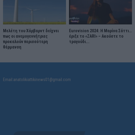
Μελέτη του Χάρβαρντ δείχνει
Eurovision 2024: Η Μαρίνα Σάττι…
πως οι ανεμογεννήτριες
έριξε το «ZARI» – Ακούστε το
προκαλούν περισσότερη
τραγούδι...
θέρμανση
Email:anatolikiattikinews01@gmail.com