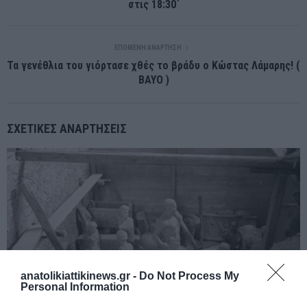
στις 18:30΄
ΕΠΌΜΕΝΗ ΑΝΆΡΤΗΣΗ
Τα γενέθλια του γιόρτασε χθές το βράδυ ο Κώστας Λάμαρης! (
BAYO )
ΣΧΕΤΙΚΈΣ ΑΝΑΡΤΉΣΕΙΣ
anatolikiattikinews.gr -
Do Not Process My
Personal Information