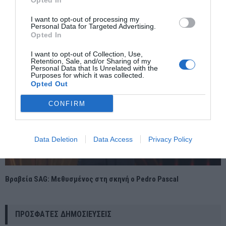
Opted In
Πύργο του Άιφελ.
I want to opt-out of processing my
Personal Data for Targeted Advertising.
Opted In
I want to opt-out of Collection, Use,
Retention, Sale, and/or Sharing of my
Personal Data that Is Unrelated with the
Purposes for which it was collected.
Opted Out
CONFIRM
Data Deletion
Data Access
Privacy Policy
Βραβεία SAG: Μεθυσμένος στη σκηνή ο Pedro Pascal
ΠΡΌΣΦΑΤΕΣ ΔΗΜΟΣΙΕΎΣΕΙΣ