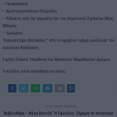
– facepainting
– Χριστουγεννιάτικα Παιχνίδια
– Κάλαντα, από την χορωδία του 1ου Δημοτικού Σχολείου Νέας
Μάκρης
– Δρώμενο
“Καλικατζαρο-βασίληδες” από το εφηβικό τμήμα μιούζικαλ του
συλλόγου Απόδραση
Ειρήνη Σπανού.Υπεύθυνη του Μουσείου Μαραθωνίου Δρόμου,
Η είσοδος είναι ελεύθερη για όλους.
ΠΡΟΗΓΟΎΜΕΝΗ ΑΝΆΡΤΗΣΗ
Βιβλιοθήκη – Νέου Βουτζά “Η Πρόοδος. Σήμερα το απόγευμα