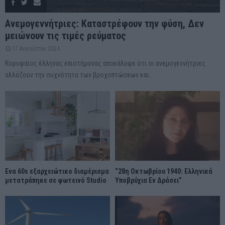
Ανεμογεννήτριες: Καταστρέφουν την φύση, Δεν
μειώνουν τις τιμές ρεύματος
17 Αυγούστου 2024
Κορυφαίος έλληνας επιστήμονας αποκάλυψε ότι οι ανεμογεννήτριες
αλλάζουν την συχνότητα των βροχοπτώσεων και...
Ένα 60s εξαρχειώτικο διαμέρισμα
“28η Οκτωβρίου 1940: Ελληνικά
μετατράπηκε σε φωτεινό Studio
Υποβρύχια Εν Δράσει”