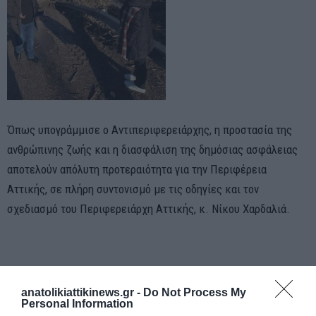
Όπως υπογράμμισε ο Αντιπεριφερειάρχης, η προστασία της
ανθρώπινης ζωής και η διασφάλιση της δημόσιας ασφάλειας
αποτελούν απόλυτη προτεραιότητα για την Περιφέρεια
Αττικής, σε πλήρη συντονισμό με τις οδηγίες και τον
σχεδιασμό του Περιφερειάρχη Αττικής, κ. Νίκου Χαρδαλιά.
anatolikiattikinews.gr -
Do Not Process My
Personal Information