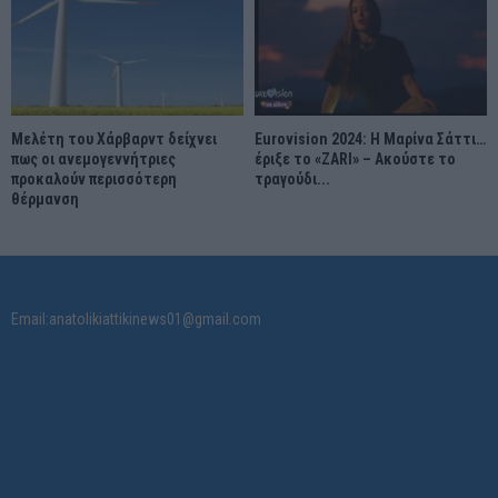
Μελέτη του Χάρβαρντ δείχνει
Eurovision 2024: Η Μαρίνα Σάττι…
πως οι ανεμογεννήτριες
έριξε το «ZARI» – Ακούστε το
προκαλούν περισσότερη
τραγούδι...
θέρμανση
Email:anatolikiattikinews01@gmail.com