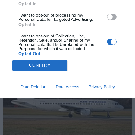
Opted In
I want to opt-out of processing my
Personal Data for Targeted Advertising.
Opted In
I want to opt-out of Collection, Use,
Retention, Sale, and/or Sharing of my
Personal Data that Is Unrelated with the
Purposes for which it was collected.
Προς αξιοποίηση το γεωθερμικό πεδίο Λιθοτόπου-Ηράκλειας
Opted Out
CONFIRM
Data Deletion
Data Access
Privacy Policy