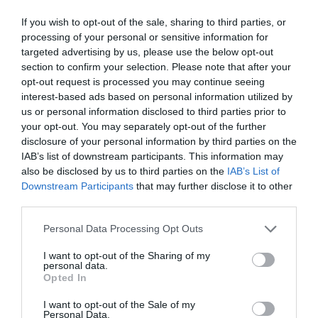
If you wish to opt-out of the sale, sharing to third parties, or
ΠΡΟΗΓΟΎΜΕΝΗ ΑΝΆΡΤΗΣΗ
processing of your personal or sensitive information for
Καφές απέξω: Χιλιάδες μικροπλαστικά στο σώμα μας – Το «to
targeted advertising by us, please use the below opt-out
go» ποτήρι δεν μεταφέρει μόνο καφεΐνη μεταφέρει
section to confirm your selection. Please note that after your
σωματίδια πλαστικού
opt-out request is processed you may continue seeing
interest-based ads based on personal information utilized by
us or personal information disclosed to third parties prior to
ΕΠΌΜΕΝΗ ΑΝΆΡΤΗΣΗ
your opt-out. You may separately opt-out of the further
Αμβούργο: Άνδρας άρπαξε γυναίκα στο μετρό και έπεσαν μαζί
disclosure of your personal information by third parties on the
στις ράγες – Νεκροί και οι δύο
IAB’s list of downstream participants. This information may
also be disclosed by us to third parties on the
IAB’s List of
Downstream Participants
that may further disclose it to other
ΣΧΕΤΙΚΈΣ ΑΝΑΡΤΉΣΕΙΣ
third parties.
Personal Data Processing Opt Outs
I want to opt-out of the Sharing of my
personal data.
Opted In
I want to opt-out of the Sale of my
Personal Data.