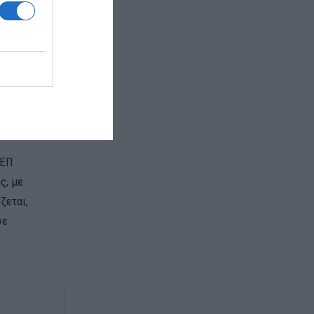
ου είναι
 δικαιούχοι.
ους χωρίς
ό 100 στα 130
νικής
ΔΕΠ
ς, με
ζεται,
σε