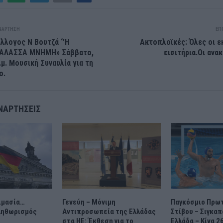
ΝΆΡΤΗΣΗ
ΕΠ
λλογος Ν Βουτζά ‘’Η
Ακτοπλοϊκές: Όλες οι 
ΘΑΛΑΣΣΑ ΜΝΗΜΗ» Σάββατο,
εισιτήρια.Οι ανα
μ.μ. Μουσική Συναυλία για τη
ο.
ΝΑΡΤΉΣΕΙΣ
ιμασία…
Γενεύη – Μόνιμη
Παγκόσμιο Πρω
ληθωρισμός
Αντιπροσωπεία της Ελλάδας
Στίβου – Σιγκα
στα ΗΕ: Έκθεση για το
Ελλάδα – Κίνα 2