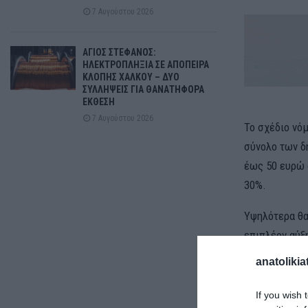
7 Αυγούστου 2026
ΑΓΙΟΣ ΣΤΕΦΑΝΟΣ:
ΗΛΕΚΤΡΟΠΛΗΞΙΑ ΣΕ ΑΠΟΠΕΙΡΑ
ΚΛΟΠΗΣ ΧΑΛΚΟΥ – ΔΥΟ
ΣΥΛΛΗΨΕΙΣ ΓΙΑ ΘΑΝΑΤΗΦΟΡΑ
ΕΚΘΕΣΗ
7 Αυγούστου 2026
Το σχέδιο νό
σύνολο των δ
έως 50 ευρώ 
30%.
Υψηλότερα θα
επιπλέον αύξ
καθαρή ωφέλε
anatolikia
Οι μεγάλοι κ
If you wish 
Από τις νέες