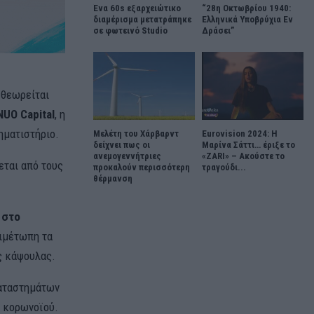
Ένα 60s εξαρχειώτικο
“28η Οκτωβρίου 1940:
διαμέρισμα μετατράπηκε
Ελληνικά Υποβρύχια Εν
σε φωτεινό Studio
Δράσει”
 θεωρείται
NUO Capital
, η
ηματιστήριο.
Μελέτη του Χάρβαρντ
Eurovision 2024: Η
δείχνει πως οι
Μαρίνα Σάττι… έριξε το
ανεμογεννήτριες
«ZARI» – Ακούστε το
εται από τους
προκαλούν περισσότερη
τραγούδι...
θέρμανση
 στο
τιμέτωπη τα
ς κάψουλας.
καταστημάτων
υ κορωνοϊού.