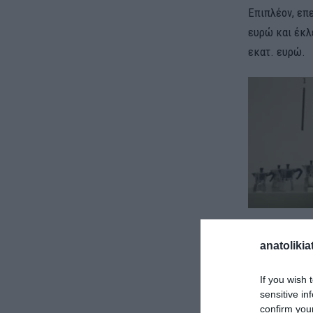
Επιπλέον, επ
ευρώ και έκλ
εκατ. ευρώ.
Στο πλαίσιο τ
anatolikia
τους σημεριν
εξαγοράς αναμ
If you wish 
sensitive in
Στη συνέχεια 
confirm you