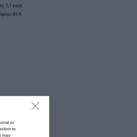
ς 1,1 εκατ.
ύψους 81,9
 Bialetti από
ση της
sonal or
ection to
ρη από 0,467
ou may