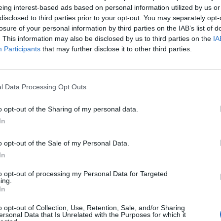
eing interest-based ads based on personal information utilized by us or
ηλαδή σε σημαντικό premium σε σχέση με την αγοραία αξία της Bial
disclosed to third parties prior to your opt-out. You may separately opt-
χή της έκλεισε στο Μιλάνο στα 0,279 ευρώ.
losure of your personal information by third parties on the IAB’s list of
. This information may also be disclosed by us to third parties on the
IA
Participants
that may further disclose it to other third parties.
l Data Processing Opt Outs
o opt-out of the Sharing of my personal data.
In
o opt-out of the Sale of my Personal Data.
In
to opt-out of processing my Personal Data for Targeted
ing.
In
o opt-out of Collection, Use, Retention, Sale, and/or Sharing
όκειται σε κανονιστικές εγκρίσεις, συμπεριλαμβανομένου του ελέ
ersonal Data that Is Unrelated with the Purposes for which it