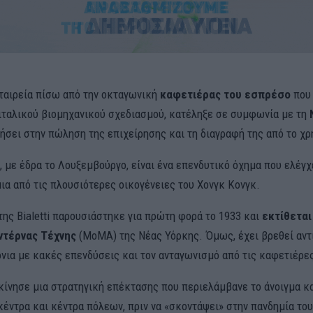
εταιρεία πίσω από την οκταγωνική
καφετιέρας του εσπρέσο
που
ιταλικού βιομηχανικού σχεδιασμού, κατέληξε σε συμφωνία με τη
γήσει στην πώληση της επιχείρησης και τη διαγραφή της από το χρ
, με έδρα το Λουξεμβούργο, είναι ένα επενδυτικό όχημα που ελέγχ
ια από τις πλουσιότερες οικογένειες του Χονγκ Κονγκ.
της Bialetti παρουσιάστηκε για πρώτη φορά το 1933 και
εκτίθεται
ντέρνας Τέχνης
(MoMA) της Νέας Υόρκης. Όμως, έχει βρεθεί αν
όνια με κακές επενδύσεις και τον ανταγωνισμό από τις καφετιέρε
εκίνησε μια στρατηγική επέκτασης που περιελάμβανε το άνοιγμα 
κέντρα και κέντρα πόλεων, πριν να «σκοντάψει» στην πανδημία το