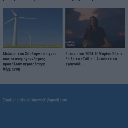
Μελέτη του Χάρβαρντ δείχνει
Eurovision 2024: Η Μαρίνα Σάττι…
πως οι ανεμογεννήτριες
έριξε το «ZARI» – Ακούστε το
προκαλούν περισσότερη
τραγούδι...
θέρμανση
Email:anatolikiattikinews01@gmail.com