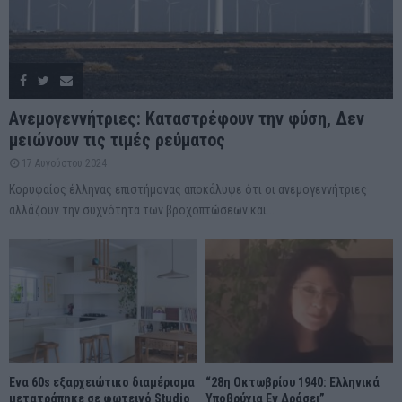
Ανεμογεννήτριες: Καταστρέφουν την φύση, Δεν
μειώνουν τις τιμές ρεύματος
17 Αυγούστου 2024
Κορυφαίος έλληνας επιστήμονας αποκάλυψε ότι οι ανεμογεννήτριες
αλλάζουν την συχνότητα των βροχοπτώσεων και...
Ένα 60s εξαρχειώτικο διαμέρισμα
“28η Οκτωβρίου 1940: Ελληνικά
μετατράπηκε σε φωτεινό Studio
Υποβρύχια Εν Δράσει”