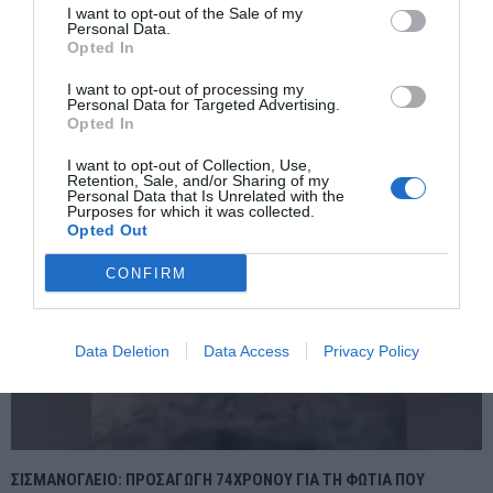
I want to opt-out of the Sale of my
Personal Data.
Opted In
Κορωπί: Είχε ζητηθεί η απέλαση του άνδρα που πυροβόλησε
I want to opt-out of processing my
ΔΙ.ΑΔΕΣ – Τα τέσσερα ονόματα του δράστη
Personal Data for Targeted Advertising.
Opted In
I want to opt-out of Collection, Use,
Retention, Sale, and/or Sharing of my
Personal Data that Is Unrelated with the
Purposes for which it was collected.
Opted Out
CONFIRM
Data Deletion
Data Access
Privacy Policy
ΣΙΣΜΑΝΟΓΛΕΙΟ: ΠΡΟΣΑΓΩΓΗ 74ΧΡΟΝΟΥ ΓΙΑ ΤΗ ΦΩΤΙΑ ΠΟΥ