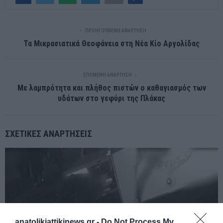
ΠΡΟΗΓΟΎΜΕΝΗ ΑΝΆΡΤΗΣΗ
Τα Μικρασιατικά Θεοφάνεια στη Νέα Κίο Αργολίδας
ΕΠΌΜΕΝΗ ΑΝΆΡΤΗΣΗ
Με λαμπρότητα και πλήθος πιστών ο καθαγιασμός των
υδάτων στο γεφύρι της Πλάκας
ΣΧΕΤΙΚΈΣ ΑΝΑΡΤΉΣΕΙΣ
anatolikiattikinews.gr -
Do Not Process My