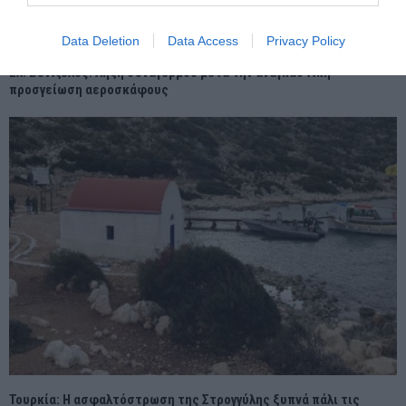
Data Deletion
Data Access
Privacy Policy
Ελ. Βενιζέλος: Λήξη συναγερμού μετά την αναγκαστική
προσγείωση αεροσκάφους
Τουρκία: Η ασφαλτόστρωση της Στρογγύλης ξυπνά πάλι τις