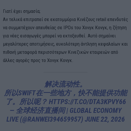
Γιατί έχει σημασία;
Αν τελικά επιτραπεί σε εκατομμύρια Κινέζους retail επενδυτές
να συμμετέχουν απευθείας σε IPOs του Χονγκ Κονγκ, η ζήτηση
για νέες εισαγωγές μπορεί να εκτοξευθεί. Αυτό σημαίνει
μεγαλύτερες αποτιμήσεις, ευκολότερη άντληση κεφαλαίων και
πιθανή μεταφορά περισσότερων Κινεζικών εταιρειών από
άλλες αγορές προς το Χονγκ Κονγκ.
解决流动性。
所以SWIFT在一些地方，快不能提供功能
了。所以呢？
HTTPS://T.CO/DTA3KPVY66
— 全球经济直播间 | GLOBAL ECONOMY
LIVE (@RANWEI394659957)
JUNE 22, 2026