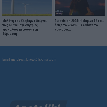
Μελέτη του Χάρβαρντ δείχνει
Eurovision 2024: Η Μαρίνα Σάττι…
πως οι ανεμογεννήτριες
έριξε το «ZARI» – Ακούστε το
προκαλούν περισσότερη
τραγούδι...
θέρμανση
Email:anatolikiattikinews01@gmail.com