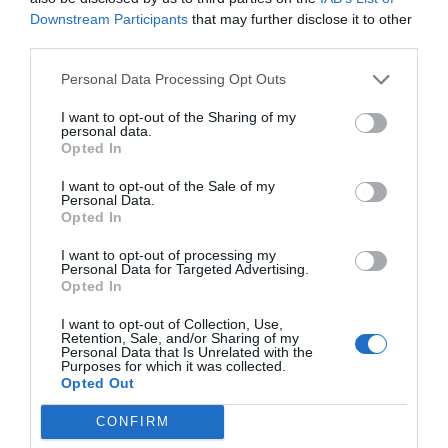
ΕΠΙΛΟΓΗ ΚΥΡΙΑΡΧΙΑΣ
Downstream Participants
that may further disclose it to other
third parties.
ΕΠΌΜΕΝΗ ΑΝΆΡΤΗΣΗ
Personal Data Processing Opt Outs
Τσι πιο όμορφες στιγμές ποτές χρόνο δε λογιούνε, με
αγκαλιές και με καρδιές οι ρίζες μας ανθούνε.
I want to opt-out of the Sharing of my
personal data.
Opted In
ΣΧΕΤΙΚΈΣ ΑΝΑΡΤΉΣΕΙΣ
I want to opt-out of the Sale of my
Personal Data.
Opted In
I want to opt-out of processing my
Personal Data for Targeted Advertising.
Opted In
I want to opt-out of Collection, Use,
Retention, Sale, and/or Sharing of my
Personal Data that Is Unrelated with the
Purposes for which it was collected.
Opted Out
CONFIRM