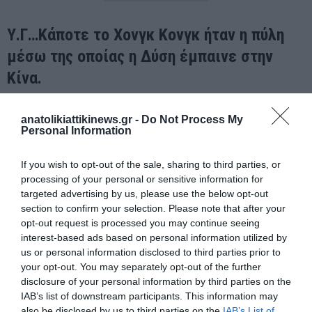
Υ.Γ…Κάποτε το Χονγκ Κονγκ ήταν η πύλη
μέσω της οποίας η Δύση έμπαινε στην
Κίνα.
Σήμερα ίσως μετατρέπεται ολοένα και περισσότερο στην πύλη
anatolikiattikinews.gr -
Do Not Process My
μέσω της οποίας η Κίνα αναδιαμορφώνει τους παγκόσμιους
Personal Information
χρηματοοικονομικούς κανόνες.
If you wish to opt-out of the sale, sharing to third parties, or
Το ερώτημα δεν είναι μόνο πόσα κεφάλαια θα κινηθούν αλλά
processing of your personal or sensitive information for
ποιος θα ελέγχει τελικά τη ροή τους.
targeted advertising by us, please use the below opt-out
section to confirm your selection. Please note that after your
opt-out request is processed you may continue seeing
interest-based ads based on personal information utilized by
us or personal information disclosed to third parties prior to
your opt-out. You may separately opt-out of the further
disclosure of your personal information by third parties on the
ΠΡΟΗΓΟΎΜΕΝΗ ΑΝΆΡΤΗΣΗ
IAB’s list of downstream participants. This information may
BREXIT: ΔΕΚΑ ΧΡΟΝΙΑ ΜΕΤΑ — ΛΑΘΟΣ Ή ΣΤΡΑΤΗΓΙΚΗ
also be disclosed by us to third parties on the
IAB’s List of