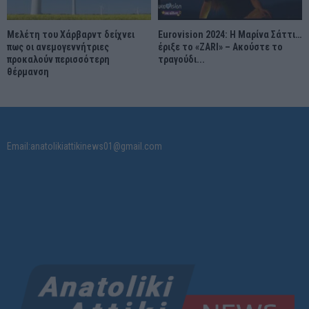
Μελέτη του Χάρβαρντ δείχνει
Eurovision 2024: Η Μαρίνα Σάττι…
πως οι ανεμογεννήτριες
έριξε το «ZARI» – Ακούστε το
προκαλούν περισσότερη
τραγούδι...
θέρμανση
Email:anatolikiattikinews01@gmail.com