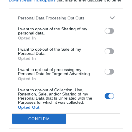
Downstream Participants
that may further disclose it to other
δεν διεκδίκησαν ποτέ τη δημοσιότητα, αλλά την
third parties.
κέρδισαν με την αξία τους.
Personal Data Processing Opt Outs
Άφησε πίσω του ένα έργο που μιλούσε μέσα από την εικόνα
I want to opt-out of the Sharing of my
personal data.
και τον ρυθμό των δελτίων που σκηνοθετούσε και μια
Opted In
παρακαταθήκη επαγγελματισμού, ήθους και σεμνότητας.
I want to opt-out of the Sale of my
Personal Data.
Η τηλεοπτική κοινότητα αποχαιρετά έναν δημιουργό που
Opted In
πρόσφερε πολλά, αθόρυβα αλλά ουσιαστικά.
I want to opt-out of processing my
Personal Data for Targeted Advertising.
Opted In
I want to opt-out of Collection, Use,
Retention, Sale, and/or Sharing of my
Personal Data that Is Unrelated with the
Purposes for which it was collected.
ΠΡΟΗΓΟΎΜΕΝΗ ΑΝΆΡΤΗΣΗ
Opted Out
Κυριάκος Πιερρακάκης: Τι μεταδίδουν τα διεθνή πρακτορεία
για τον νέο πρόεδρο του Eurogroup
CONFIRM