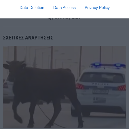
ΕΠΌΜΕΝΗ ΑΝΆΡΤΗΣΗ
Data Deletion
Data Access
Privacy Policy
TIME: Οι αρχιτέκτονες της Τεχνητής Νοημοσύνης «Πρόσωπα
της Χρονιάς 2025»
ΣΧΕΤΙΚΈΣ ΑΝΑΡΤΉΣΕΙΣ