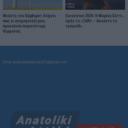
Μελέτη του Χάρβαρντ δείχνει
Eurovision 2024: Η Μαρίνα Σάττι…
πως οι ανεμογεννήτριες
έριξε το «ZARI» – Ακούστε το
προκαλούν περισσότερη
τραγούδι...
θέρμανση
Email:anatolikiattikinews01@gmail.com