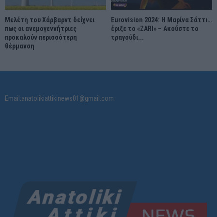
Μελέτη του Χάρβαρντ δείχνει
Eurovision 2024: Η Μαρίνα Σάττι…
πως οι ανεμογεννήτριες
έριξε το «ZARI» – Ακούστε το
προκαλούν περισσότερη
τραγούδι...
θέρμανση
Email:anatolikiattikinews01@gmail.com