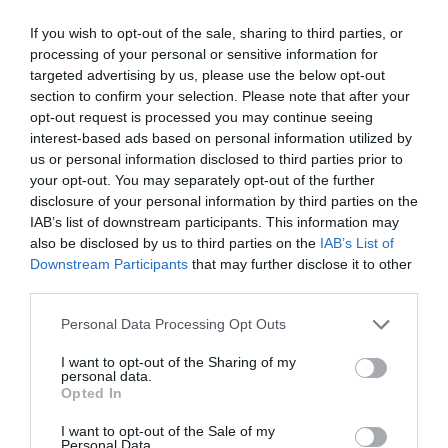
Η ενεργειακή στρατηγική καλείται να ισορροπήσει ανάμεσα
στην αξιοποίηση φυσικών πόρων και στη δέσμευση για
If you wish to opt-out of the sale, sharing to third parties, or
processing of your personal or sensitive information for
πράσινη μετάβαση. Η πρόκληση δεν είναι μόνο οικονομική
targeted advertising by us, please use the below opt-out
είναι και θεσμική.
section to confirm your selection. Please note that after your
opt-out request is processed you may continue seeing
interest-based ads based on personal information utilized by
us or personal information disclosed to third parties prior to
your opt-out. You may separately opt-out of the further
disclosure of your personal information by third parties on the
IAB’s list of downstream participants. This information may
also be disclosed by us to third parties on the
IAB’s List of
Downstream Participants
that may further disclose it to other
third parties.
Personal Data Processing Opt Outs
I want to opt-out of the Sharing of my
personal data.
Υ.Σ:…Η συμφωνία μεταξύ Chevron και
Opted In
Helleniq Energy αποτελεί ταυτόχρονα
I want to opt-out of the Sale of my
Personal Data.