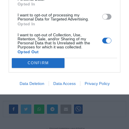
επενδυτική εξέλιξη, γεωπολιτική
Opted In
I want to opt-out of processing my
κίνηση και περιβαλλοντική
Personal Data for Targeted Advertising.
Opted In
πρόκληση.
I want to opt-out of Collection, Use,
Retention, Sale, and/or Sharing of my
Personal Data that Is Unrelated with the
Το «άλμα» που περιέγραψε ο πρωθυπουργός θα κριθεί από την
Purposes for which it was collected.
Opted Out
αποτελεσματικότητα των ερευνών, τη θεσμική διαχείριση, τη
διαφάνεια και τη συμβατότητα με τη νέα ενεργειακή εποχή.
CONFIRM
Η ενέργεια στην Ανατολική Μεσόγειο δεν είναι απλώς
οικονομική δραστηριότητα. Είναι στρατηγική επιλογή με
Data Deletion
Data Access
Privacy Policy
μακροχρόνιες συνέπειες.