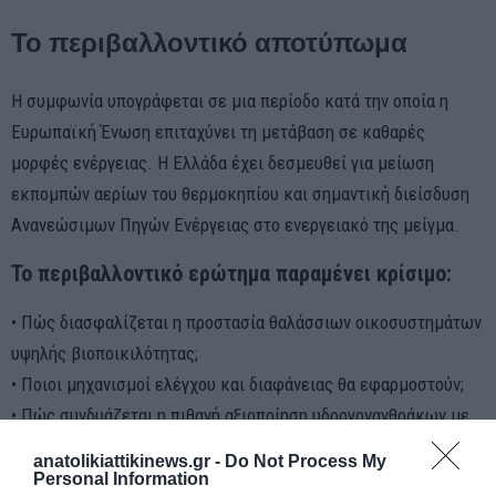
Το περιβαλλοντικό αποτύπωμα
Η συμφωνία υπογράφεται σε μια περίοδο κατά την οποία η
Ευρωπαϊκή Ένωση επιταχύνει τη μετάβαση σε καθαρές
μορφές ενέργειας. Η Ελλάδα έχει δεσμευθεί για μείωση
εκπομπών αερίων του θερμοκηπίου και σημαντική διείσδυση
Ανανεώσιμων Πηγών Ενέργειας στο ενεργειακό της μείγμα.
Το περιβαλλοντικό ερώτημα παραμένει κρίσιμο:
• Πώς διασφαλίζεται η προστασία θαλάσσιων οικοσυστημάτων
υψηλής βιοποικιλότητας;
• Ποιοι μηχανισμοί ελέγχου και διαφάνειας θα εφαρμοστούν;
• Πώς συνδυάζεται η πιθανή αξιοποίηση υδρογονανθράκων με
τους εθνικούς κλιματικούς στόχους;
anatolikiattikinews.gr -
Do Not Process My
Personal Information