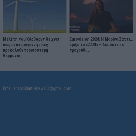
Μελέτη του Χάρβαρντ δείχνει
Eurovision 2024: Η Μαρίνα Σάττι…
πως οι ανεμογεννήτριες
έριξε το «ZARI» – Ακούστε το
προκαλούν περισσότερη
τραγούδι...
θέρμανση
Email:anatolikiattikinews01@gmail.com