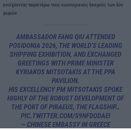
ενισχύοντας περαιτέρω τους οικονομικούς δεσμούς των δύο
χωρών.
AMBASSADOR FANG QIU ATTENDED
POSIDONIA 2026, THE WORLD’S LEADING
SHIPPING EXHIBITION, AND EXCHANGED
GREETINGS WITH PRIME MINISTER
KYRIAKOS MITSOTAKIS AT THE PPA
PAVILION.
HIS EXCELLENCY PM MITSOTAKIS SPOKE
HIGHLY OF THE ROBUST DEVELOPMENT OF
THE PORT OF PIRAEUS, THE FLAGSHIP…
PIC.TWITTER.COM/S9NFDODAEI
— CHINESE EMBASSY IN GREECE