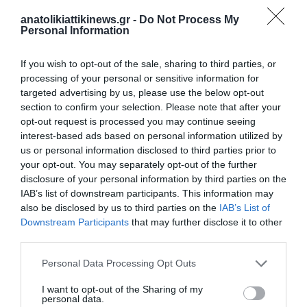
(@CHINAEMB_HELLAS)
JUNE 2, 2026
anatolikiattikinews.gr -
Do Not Process My
Personal Information
If you wish to opt-out of the sale, sharing to third parties, or
Υ.Γ…
Η συνεργασία Ελλάδας και Κίνας στη ναυτιλία αποτελεί
processing of your personal or sensitive information for
μια υπενθύμιση ότι, παρά τις γεωπολιτικές εντάσεις και τον
targeted advertising by us, please use the below opt-out
αυξανόμενο ανταγωνισμό μεταξύ μεγάλων δυνάμεων, το
section to confirm your selection. Please note that after your
opt-out request is processed you may continue seeing
παγκόσμιο εμπόριο εξακολουθεί να βασίζεται στη συνεργασία.
interest-based ads based on personal information utilized by
us or personal information disclosed to third parties prior to
Η Ελλάδα διαθέτει τη μεγαλύτερη εμπορική ναυτιλία στον
your opt-out. You may separately opt-out of the further
κόσμο και η Κίνα τη μεγαλύτερη ναυπηγική και λιμενική
disclosure of your personal information by third parties on the
υποδομή.
IAB’s list of downstream participants. This information may
also be disclosed by us to third parties on the
IAB’s List of
Όταν αυτές οι δύο δυνάμεις συναντώνται, το αποτέλεσμα δεν
Downstream Participants
that may further disclose it to other
επηρεάζει μόνο τις διμερείς σχέσεις αλλά και τις θαλάσσιες
third parties.
μεταφορές σε παγκόσμια κλίμακα. Η πράσινη μετάβαση της
Personal Data Processing Opt Outs
ναυτιλίας ίσως αποδειχθεί το νέο πεδίο όπου οικονομία,
τεχνολογία και διεθνής συνεργασία θα ταξιδέψουν στο ίδιο
I want to opt-out of the Sharing of my
personal data.