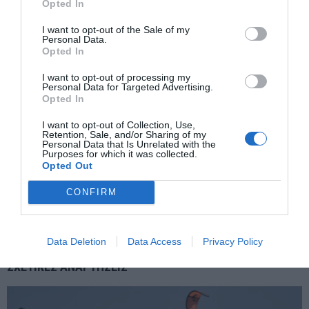
πλοίο.
Opted In
I want to opt-out of the Sale of my
Personal Data.
Opted In
I want to opt-out of processing my
Personal Data for Targeted Advertising.
ΠΡΟΗΓΟΎΜΕΝΗ ΑΝΆΡΤΗΣΗ
Opted In
ΤΡΟΦΗ ΤΟΥ ΜΕΛΛΟΝΤΟΣ: Η ΤΕΧΝΟΛΟΓΙΑ ΓΙΝΕΤΑΙ ΤΟ ΝΕΟ
I want to opt-out of Collection, Use,
ΧΩΡΑΦΙ ΤΟΥ ΠΛΑΝΗΤΗ
Retention, Sale, and/or Sharing of my
Personal Data that Is Unrelated with the
Purposes for which it was collected.
Opted Out
ΕΠΌΜΕΝΗ ΑΝΆΡΤΗΣΗ
ΣΠΑΤΑ – ΑΡΤΕΜΙΔΑ: Ο ΔΗΜΗΤΡΗΣ ΑΠΟΣΤΟΛΟΠΟΥΛΟΣ ΣΤΟ
CONFIRM
ΚΟΙΝΟ ΜΕΤΩΠΟ ΓΙΑ ΤΗΝ ΟΔΙΚΗ ΑΣΦΑΛΕΙΑ – ΤΡΟΧΑΙΑ ΚΑΙ
ΔΗΜΟΤΙΚΗ ΑΣΤΥΝΟΜΙΑ ΣΤΟΥΣ ΔΡΟΜΟΥΣ
Data Deletion
Data Access
Privacy Policy
ΣΧΕΤΙΚΈΣ ΑΝΑΡΤΉΣΕΙΣ