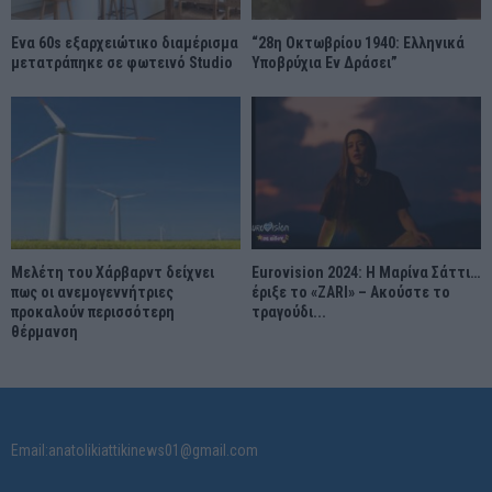
Ένα 60s εξαρχειώτικο διαμέρισμα
“28η Οκτωβρίου 1940: Ελληνικά
μετατράπηκε σε φωτεινό Studio
Υποβρύχια Εν Δράσει”
Μελέτη του Χάρβαρντ δείχνει
Eurovision 2024: Η Μαρίνα Σάττι…
πως οι ανεμογεννήτριες
έριξε το «ZARI» – Ακούστε το
προκαλούν περισσότερη
τραγούδι...
θέρμανση
Email:anatolikiattikinews01@gmail.com