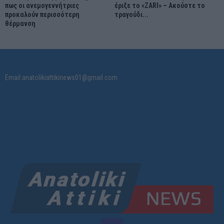
πως οι ανεμογεννήτριες
έριξε το «ZARI» – Ακούστε το
προκαλούν περισσότερη
τραγούδι...
θέρμανση
Email:anatolikiattikinews01@gmail.com