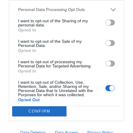
αθλητισμό.
Personal Data Processing Opt Outs
Αφορά μέχρι πού είναι διατεθειμένη να φτάσει η σύγχρονη
I want to opt-out of the Sharing of my
personal data.
κοινωνία στην προσπάθεια υπέρβασης των ανθρώπινων ορίων.
Opted In
Και αν το μέλλον του αθλητισμού θα κρίνεται τελικά στην
I want to opt-out of the Sale of my
προπόνηση…
Personal Data.
Opted In
ή στα εργαστήρια.
I want to opt-out of processing my
Personal Data for Targeted Advertising.
Opted In
I want to opt-out of Collection, Use,
Retention, Sale, and/or Sharing of my
Personal Data that Is Unrelated with the
ΠΡΟΗΓΟΎΜΕΝΗ ΑΝΆΡΤΗΣΗ
Purposes for which it was collected.
Opted Out
ΙΡΑΝ: ΔΕΝ ΠΑΡΑΔΙΔΟΥΜΕ ΤΟ ΕΜΠΛΟΥΤΙΣΜΕΝΟ ΟΥΡΑΝΙΟ —
ΝΕΟ ΑΓΚΑΘΙ ΣΤΙΣ ΔΙΑΠΡΑΓΜΑΤΕΥΣΕΙΣ ΜΕ ΤΙΣ ΗΠΑ
CONFIRM
ΕΠΌΜΕΝΗ ΑΝΆΡΤΗΣΗ
Data Deletion
Data Access
Privacy Policy