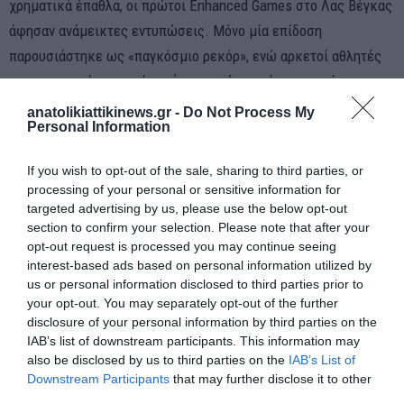
χρηματικά έπαθλα, οι πρώτοι Enhanced Games στο Λας Βέγκας
άφησαν ανάμεικτες εντυπώσεις. Μόνο μία επίδοση
παρουσιάστηκε ως «παγκόσμιο ρεκόρ», ενώ αρκετοί αθλητές
που συμμετείχαν χωρίς χρήση ουσιών κατάφεραν επίσης να
κερδίσουν αγωνίσματα, προκαλώντας ακόμη μεγαλύτερη
anatolikiattikinews.gr -
Do Not Process My
Personal Information
συζήτηση γύρω από το πραγματικό όφελος των ενισχυτικών
ουσιών.
If you wish to opt-out of the sale, sharing to third parties, or
processing of your personal or sensitive information for
targeted advertising by us, please use the below opt-out
WATCH THE ENHANCED GAMES LIVE:
section to confirm your selection. Please note that after your
opt-out request is processed you may continue seeing
HTTPS://T.CO/ZRVVFVP1JG
interest-based ads based on personal information utilized by
— ENHANCED GAMES (@ENHANCED_GAMES)
us or personal information disclosed to third parties prior to
your opt-out. You may separately opt-out of the further
MAY 24, 2026
disclosure of your personal information by third parties on the
IAB’s list of downstream participants. This information may
also be disclosed by us to third parties on the
IAB’s List of
Downstream Participants
that may further disclose it to other
Το ερώτημα πλέον δεν αφορά μόνο τον
third parties.