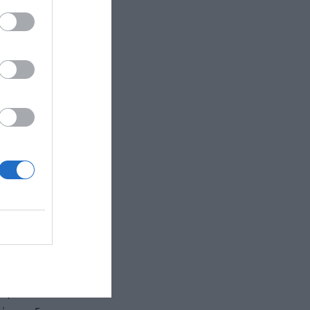
Βιομηχανίας
ντάμηνο
άστημα
α στο νερό,
έχρι τις 25
η με το
νο του 2023,
 6,4% από
ός με 4%.
πό την
ρος