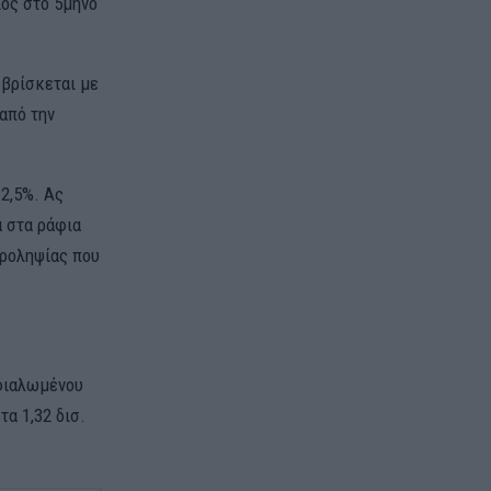
ός στο 5μηνο
 βρίσκεται με
 από την
 2,5%. Ας
α στα ράφια
δροληψίας που
μφιαλωμένου
τα 1,32 δισ.