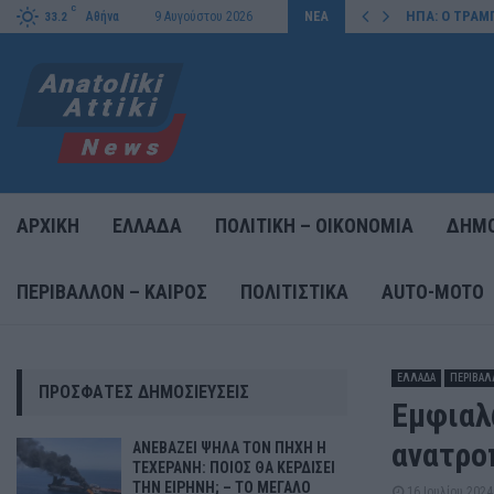
C
ΙΣΕΙ ΤΗΝ…
ΗΠΑ: Ο ΤΡΑΜ
Αθήνα
9 Αυγούστου 2026
ΝΕΑ
33.2
ΑΡΧΙΚΗ
ΕΛΛΑΔΑ
ΠΟΛΙΤΙΚΗ – ΟΙΚΟΝΟΜΙΑ
ΔΗΜΟ
ΠΕΡΙΒΑΛΛΟΝ – ΚΑΙΡΟΣ
ΠΟΛΙΤΙΣΤΙΚΑ
AUTO-MOTO
ΕΛΛΑΔΑ
ΠΕΡΙΒΑΛ
ΠΡΌΣΦΑΤΕΣ ΔΗΜΟΣΙΕΎΣΕΙΣ
Εμφιαλ
ανατρο
ΑΝΕΒΑΖΕΙ ΨΗΛΑ ΤΟΝ ΠΗΧΗ Η
ΤΕΧΕΡΑΝΗ: ΠΟΙΟΣ ΘΑ ΚΕΡΔΙΣΕΙ
ΤΗΝ ΕΙΡΗΝΗ; – ΤΟ ΜΕΓΑΛΟ
16 Ιουλίου 2024