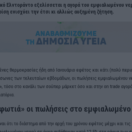
κό Ελντοράντο εξελίσσεται η αγορά του εμφιαλωμένου νε
ρίση ενισχύει την έτσι κι αλλιώς αυξημένη ζήτηση.
μένες θερμοκρασίες ήδη από Ιανουάριο εφέτος και κάτι (πολύ περι
σωνες των τελευταίων εβδομάδων, οι πωλήσεις εμφιαλωμένου ν
, τόσο στο κανάλι των σούπερ μάρκετ όσο και στην on trade αγορά
ιατόρια.
φωτιά» οι πωλήσεις στο εμφιαλωμένο
ναι ότι το διάστημα από την αρχή του χρόνου εφέτος μέχρι και τις
ιαλωμένου νερού σε όγκο αυξήθηκαν κατά 12,5% στα ράφια των 