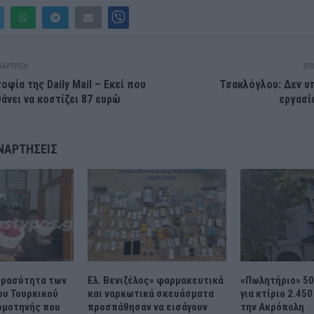
ΝΆΡΤΗΣΗ
ΕΠ
οψία της Daily Mail – Εκεί που
Τσακλόγλου: Δεν υ
θάνει να κοστίζει 87 ευρώ
εργασί
ΝΑΡΤΉΣΕΙΣ
 θρασύτητα των
Ελ. Βενιζέλος» φαρμακευτικά
«Πωλητήριο» 50
ου Τουρκικού
και ναρκωτικά σκευάσματα
για κτίριο 2.450
ομοτηνής που
προσπάθησαν να εισάγουν
την Ακρόπολη