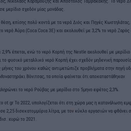
ς, Νικόλαος Καραμούζης και Απόστολος Ταμβακάκης. Το νερό Δι
σε μερίδιο σχεδόν μίας μονάδας.
 θέση, επίσης πολύ κοντά με τα νερά Διός και Πηγές Κωστηλάτας,
το νερό Αύρα (Coca Coca 3E) και ακολουθεί με 3,2% το νερό Ζαρός
 2,9% έπεται, ενώ το νερό Κορπή της Nestle ακολουθεί με μερίδιο
ι το φυσικό μεταλλικό νερό Κορπή έχει σχεδόν μηδενική παρουσί
 μήνες του χρόνου καθώς αντιμετώπιζε προβλήματα στην πηγή υ
 Μοναστηράκι Βόνιτσας, τα οποία φαίνεται ότι αποκαταστάθηκαν.
πληρώνει το νερό Ρούβας με μερίδιο στο 5μηνο εφέτος 2,3%.
ο ot.gr Το 2022, υπολογίζεται ότι στη χώρα μας η κατανάλωση ε
σε 2,25 δισεκατομμύρια λίτρα, με τον κύκλο εργασιών να φθάνει σ
δισ. ευρώ το 2021.