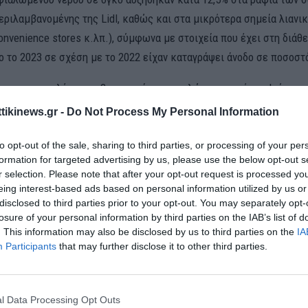
εριλαμβανομένης της Lidl, καθώς και στα μικρότερα σημεία λιανι
onvenience stores κ.λπ.), σύμφωνα με στοιχεία που έχει στη διάθε
ο το 2023 σε σχέση με το 2022 είχαν καταγράψει άνοδο σε ποσοστό
ωνα με στελέχη της βιομηχανίας εμφιαλώσεων, από τον Ιούνιο μ
υτό κινείται υψηλότερα.
ttikinews.gr -
Do Not Process My Personal Information
α η ζήτηση που μπορεί το επόμενο διάστημα να παρατηρηθούν ελλεί
to opt-out of the sale, sharing to third parties, or processing of your per
τα μιας και δεν φτάνουν οι νταλίκες για να ικανοποιήσουν το αυξ
formation for targeted advertising by us, please use the below opt-out s
r selection. Please note that after your opt-out request is processed y
γο», λένε οι ίδιες πηγές.
eing interest-based ads based on personal information utilized by us or
disclosed to third parties prior to your opt-out. You may separately opt-
τάξεις στα μερίδια
losure of your personal information by third parties on the IAB’s list of
. This information may also be disclosed by us to third parties on the
IA
υρία ευνοεί σχεδόν όλες τις επιχειρήσεις, δεν καρπώνονται εξίσο
Participants
that may further disclose it to other third parties.
ηση.
ά, τους πρώτους πέντε μήνες εφέτος σε σύγκριση με το αντίστοιχ
l Data Processing Opt Outs