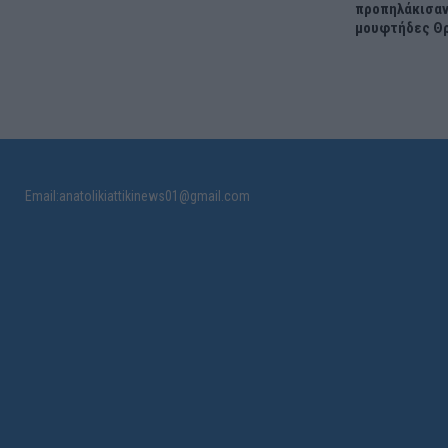
προπηλάκισαν
μουφτήδες Θ
Email:anatolikiattikinews01@gmail.com