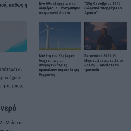
Ένα 60s εξαρχειώτικο
“28η Οκτωβρίου 1940:
ρού, καθώς η
διαμέρισμα μετατράπηκε
Ελληνικά Υποβρύχια Εν
σε φωτεινό Studio
Δράσει”
Μελέτη του Χάρβαρντ
Eurovision 2024: Η
δείχνει πως οι
Μαρίνα Σάττι… έριξε το
ανεμογεννήτριες
«ZARI» – Ακούστε το
σσότερο) οι
προκαλούν περισσότερη
τραγούδι...
θέρμανση
ερού έχουν
, ήτοι μπαρ,
 νερό
 25 Μαΐου οι
σούπερ