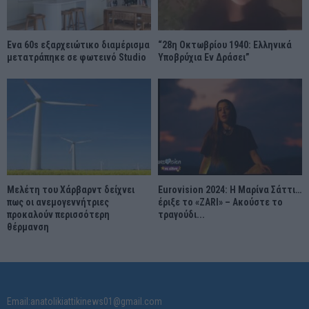
Ένα 60s εξαρχειώτικο διαμέρισμα
“28η Οκτωβρίου 1940: Ελληνικά
μετατράπηκε σε φωτεινό Studio
Υποβρύχια Εν Δράσει”
Μελέτη του Χάρβαρντ δείχνει
Eurovision 2024: Η Μαρίνα Σάττι…
πως οι ανεμογεννήτριες
έριξε το «ZARI» – Ακούστε το
προκαλούν περισσότερη
τραγούδι...
θέρμανση
Email:anatolikiattikinews01@gmail.com