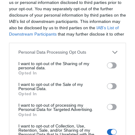
us or personal information disclosed to third parties prior to
your opt-out. You may separately opt-out of the further
disclosure of your personal information by third parties on the
IAB’s list of downstream participants. This information may
also be disclosed by us to third parties on the
IAB’s List of
Downstream Participants
that may further disclose it to other
ΠΡΟΗΓΟΎΜΕΝΗ ΑΝΆΡΤΗΣΗ
third parties.
Ο Δήμος Ζακύνθου αναλαμβάνει οριστικά τη διαχείριση του
Personal Data Processing Opt Outs
Ναυαγίου
I want to opt-out of the Sharing of my
personal data.
ΕΠΌΜΕΝΗ ΑΝΆΡΤΗΣΗ
Opted In
Θεσσαλονίκη: Σφραγίστηκε το κλαμπ που σέρβιρε αλκοόλ σε
I want to opt-out of the Sale of my
ανήλικους
Personal Data.
Opted In
I want to opt-out of processing my
ΣΧΕΤΙΚΈΣ ΑΝΑΡΤΉΣΕΙΣ
Personal Data for Targeted Advertising.
Opted In
I want to opt-out of Collection, Use,
Retention, Sale, and/or Sharing of my
Personal Data that Is Unrelated with the