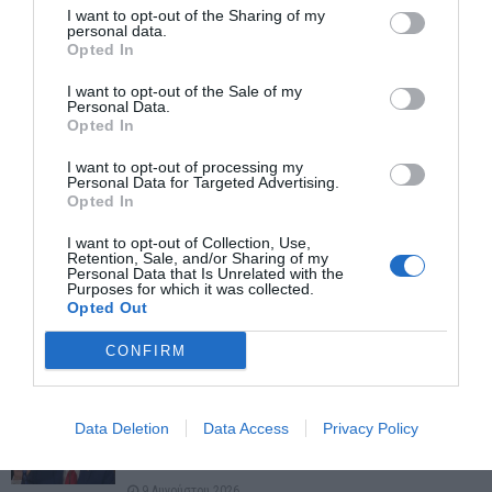
I want to opt-out of the Sharing of my
personal data.
Opted In
I want to opt-out of the Sale of my
Personal Data.
Opted In
Περιοδεία του Γιώργου Ιωακειμίδη στη Ραφήνα
πραγματοποιήθηκε χθές 23/9/23 .
I want to opt-out of processing my
Personal Data for Targeted Advertising.
Opted In
ΠΡΌΣΦΑΤΕΣ ΔΗΜΟΣΙΕΎΣΕΙΣ
I want to opt-out of Collection, Use,
Retention, Sale, and/or Sharing of my
Personal Data that Is Unrelated with the
Purposes for which it was collected.
ΑΝΕΒΑΖΕΙ ΨΗΛΑ ΤΟΝ ΠΗΧΗ Η ΤΕΧΕΡΑΝΗ: ΠΟΙΟΣ ΘΑ
Opted Out
ΚΕΡΔΙΣΕΙ ΤΗΝ ΕΙΡΗΝΗ; – ΤΟ ΜΕΓΑΛΟ ΠΑΖΑΡΙ ΓΙΑ
ΟΡΜΟΥΖ, ΠΕΤΡΕΛΑΙΟ, ΚΥΡΩΣΕΙΣ ΚΑΙ...
CONFIRM
9 Αυγούστου 2026
ΗΠΑ: Ο ΤΡΑΜΠ ΕΠΙΣΤΡΕΦΕΙ ΣΤΗ ΜΑΧΗ ΓΙΑ ΤΗΝ
Data Deletion
Data Access
Privacy Policy
ΙΘΑΓΕΝΕΙΑ – ΣΤΟ ΣΤΟΧΑΣΤΡΟ Ο «ΤΟΥΡΙΣΜΟΣ
ΓΕΝΝΗΣΕΩΝ»
9 Αυγούστου 2026