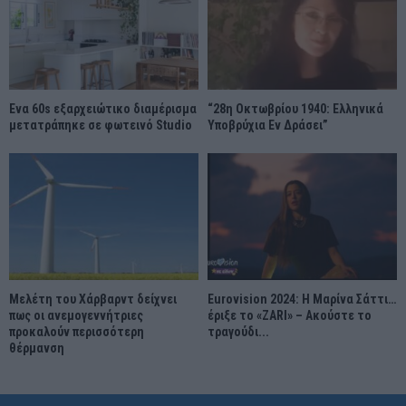
Ένα 60s εξαρχειώτικο διαμέρισμα
“28η Οκτωβρίου 1940: Ελληνικά
μετατράπηκε σε φωτεινό Studio
Υποβρύχια Εν Δράσει”
Μελέτη του Χάρβαρντ δείχνει
Eurovision 2024: Η Μαρίνα Σάττι…
πως οι ανεμογεννήτριες
έριξε το «ZARI» – Ακούστε το
προκαλούν περισσότερη
τραγούδι...
θέρμανση