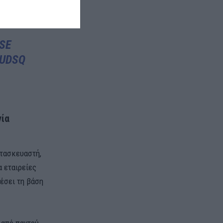
SE
YUDSQ
νία
ατασκευαστή,
α εταιρείες
λέσει τη βάση
 από παντού