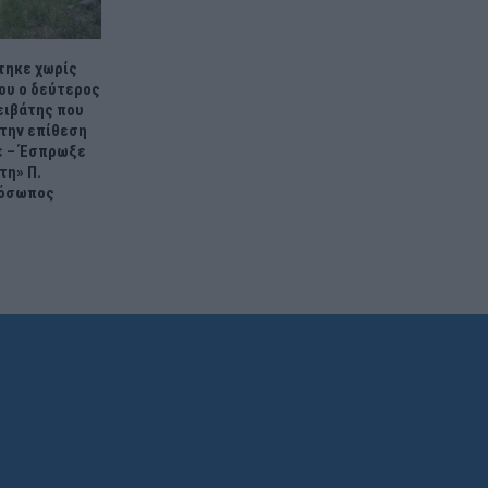
τηκε χωρίς
του ο δεύτερος
ειβάτης που
την επίθεση
ε – Έσπρωξε
τη» Π.
ρόσωπος