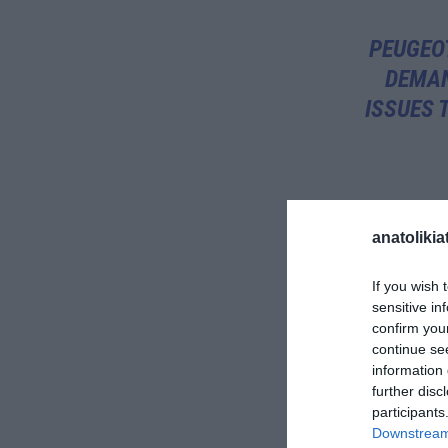
PEUGEOT
DEMAN
ISSUES 
Η Γαλλία και 
anatolikia
πωλήσεις ηλε
στη Γερμανία
If you wish 
sensitive in
ηπειρωτικής 
confirm you
continue se
information 
THE LI
further disc
participants
DOUBLE-
Downstream 