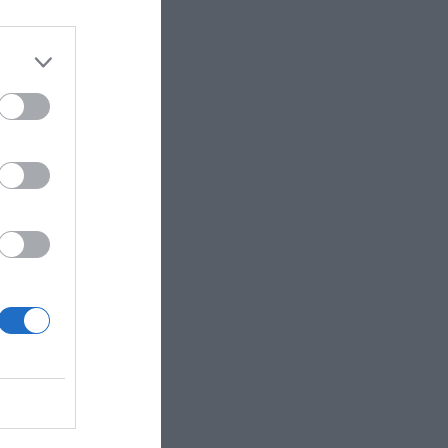
THENS ITS
EAR FOR
της Stellantis
νικότερη
τα. Ήδη οι
 στην
ίες όπως η BYD
η Tesla