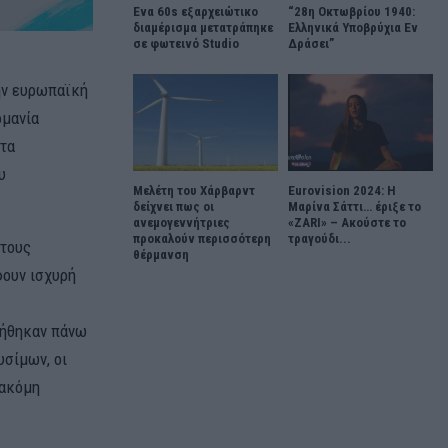
Ένα 60s εξαρχειώτικο
“28η Οκτωβρίου 1940:
διαμέρισμα μετατράπηκε
Ελληνικά Υποβρύχια Εν
σε φωτεινό Studio
Δράσει”
την ευρωπαϊκή
ρμανία
 τα
υ
Μελέτη του Χάρβαρντ
Eurovision 2024: Η
δείχνει πως οι
Μαρίνα Σάττι… έριξε το
ανεμογεννήτριες
«ZARI» – Ακούστε το
προκαλούν περισσότερη
τραγούδι...
 τους
θέρμανση
φουν ισχυρή
ξήθηκαν πάνω
υσίμων, οι
 ακόμη