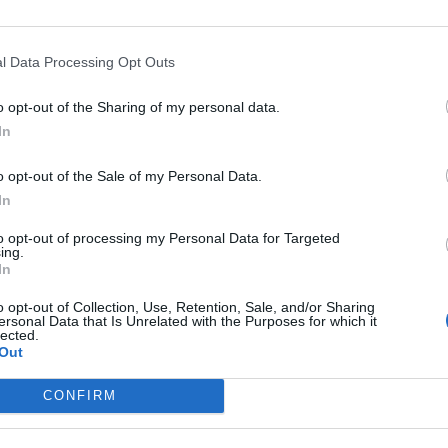
O 3RD GLOBALLY WITH +18%. FRANCE STRENG
#PEUGEOT
IS READY TO SHIFT INTO A HIGHER G
2026.
#LIONPRIDE
#RESULTS
#GROWTH
l Data Processing Opt Outs
PIC.TWITTER.COM/EDRP80YJCE
o opt-out of the Sharing of my personal data.
— PEUGEOT (@PEUGEOT)
JANUARY 22, 2026
In
o opt-out of the Sale of my Personal Data.
In
ot, η συγκυρία αυτή λειτουργεί ως ευκαιρία αναγέννησης. Η μάρκα 
to opt-out of processing my Personal Data for Targeted
από το αυξημένο ενδιαφέρον για ηλεκτρικά μοντέλα και από τη γε
ing.
In
ης αγοράς μακριά από τα βενζινοκίνητα και πετρελαιοκίνητα οχήμα
ες κατηγορίες αμιγώς ηλεκτρικά, plug-in υβριδικά και υβριδικά
o opt-out of Collection, Use, Retention, Sale, and/or Sharing
ersonal Data that Is Unrelated with the Purposes for which it
ουν πλέον περισσότερο από τα δύο τρίτα των νέων ταξινομήσεων
lected.
Out
γορά.
CONFIRM
μή όμως, η μάχη γίνεται ολοένα πιο δύσκολη. Οι κινεζικές εταιρε
υξάνουν με ταχύτητα το μερίδιό τους στην Ευρώπη, ενώ ακόμη και 