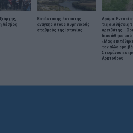
αξιάρχης,
Κατάστασης έκτακτης
Δράμα: Εντοπίσ
 η Λέσβος
ανάγκης στους πυρηνικούς
τις αισθήσεις 
σταθμούς της Ισπανίας
ορειβάτης – Ορ
διασώθηκε από 
«Μας επιτέθηκ
τον άλλο ορειβά
Στεφάνου εκπ
Αρκτούρου