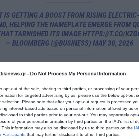
 IS GETTING A BOOST FROM RISING ELECTRIC
D, HELPING THE NAMEPLATE EMERGE FROM Q
THAT TARNISHED ITS IMAGE
HTTPS://T.CO/KZ
— BLOOMBERG (@BUSINESS)
MAY 30, 2026
η Γερμανία βρίσκονται στο επίκεντρο αυτής της αλλαγής. Στη Γαλλί
ttikinews.gr -
Do Not Process My Personal Information
κτρικών οχημάτων αυξήθηκαν σχεδόν 50% στο πρώτο τρίμηνο του
 η άνοδος ξεπέρασε το 40%, επιβεβαιώνοντας ότι οι δύο μεγαλύτερ
to opt-out of the sale, sharing to third parties, or processing of your per
formation for targeted advertising by us, please use the below opt-out s
Ευρώπης αποτελούν πλέον βασικό μοχλό ανάπτυξης για τα ηλεκτρ
r selection. Please note that after your opt-out request is processed y
eing interest-based ads based on personal information utilized by us or
disclosed to third parties prior to your opt-out. You may separately opt-
ON ROARED IN 2025: 1M+ VEHICLES SOLD WOR
losure of your personal information by third parties on the IAB’s list of
. This information may also be disclosed by us to third parties on the
IA
DIGIT GROWTH IN UK, SPAIN, BELUX & AUSTRIA
Participants
that may further disclose it to other third parties.