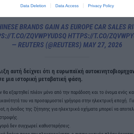
μάδια ανάκαμψης μετά από μια δύσκολη περίοδο.
Data Deletion
Data Access
Privacy Policy
HINESE BRANDS GAIN AS EUROPE CAR SALES RI
S://T.CO/ZQVWPYUDSQ
HTTPS://T.CO/ZQVWP
— REUTERS (@REUTERS)
MAY 27, 2026
ιξη αυτή δείχνει ότι η ευρωπαϊκή αυτοκινητοβιομηχα
σε μια ιστορική μεταβατική φάση.
εν θα εξαρτηθεί πλέον μόνο από την παράδοση και το όνομα ενός κ
ικανότητά του να προσαρμοστεί γρήγορα στην ηλεκτρική εποχή. Γι
ot, η άνοδος της ζήτησης για ηλεκτρικά οχήματα μπορεί να αποτε
ιστροφής.
γορά δεν συγχωρεί καθυστερήσεις.
κό δρόμο προς την ηλεκτροκίνηση, ο ανταγωνισμός πλέον έρχεται