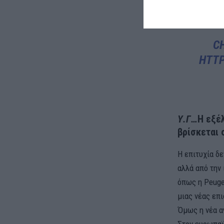
εμφανίζει ση
C
HTTP
Υ.Γ…
Η εξέλ
βρίσκεται 
Η επιτυχία δ
αλλά από την 
όπως η Peuge
μιας νέας επ
Όμως η νέα α
Στον ευρωπαϊ