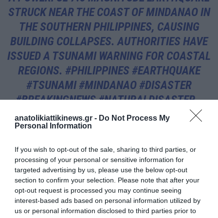
STRUCK NEAR THE COAST OF MINDANAO IN
THE SOUTHERN PHILIPPINES, CAUSING
BUILDING COLLAPSES. AUTHORITIES HAVE
ISSUED A TSUNAMI WARNING FOR COASTAL
REGIONS.
#PHILIPPINES
#EARTHQUAKE
#TSUNAMI
#MINDANAO
#DISASTER
#BREAKINGNEWS
#NATURALDISASTER
…
PIC.TWITTER.COM/7ZPUL7LRLL
anatolikiattikinews.gr -
Do Not Process My
Personal Information
— THE FEDERAL (@THEFEDERAL_NEWS)
JUNE
8, 2026
If you wish to opt-out of the sale, sharing to third parties, or
processing of your personal or sensitive information for
targeted advertising by us, please use the below opt-out
section to confirm your selection. Please note that after your
Περισσότεροι από 130 μετασεισμοί έχουν ήδη καταγραφεί, με
opt-out request is processed you may continue seeing
τις αρχές να προειδοποιούν ότι ο κίνδυνος νέων καταρρεύσεων
interest-based ads based on personal information utilized by
us or personal information disclosed to third parties prior to
παραμένει υψηλός. Σχολεία έκλεισαν, πτήσεις ακυρώθηκαν