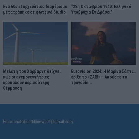
Ένα 60s εξαρχειώτικο διαμέρισμα
“28η Οκτωβρίου 1940: Ελληνικά
μετατράπηκε σε φωτεινό Studio
Υποβρύχια Εν Δράσει”
Μελέτη του Χάρβαρντ δείχνει
Eurovision 2024: Η Μαρίνα Σάττι…
πως οι ανεμογεννήτριες
έριξε το «ZARI» – Ακούστε το
προκαλούν περισσότερη
τραγούδι...
θέρμανση
Email:anatolikiattikinews01@gmail.com