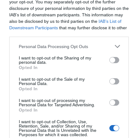
your opt-out. You may separately opt-out of the further
και οι δυνάμεις πολιτικής προστασίας έχουν αναπτυχθεί σε
disclosure of your personal information by third parties on the
όλη τη νότια χώρα για επιχειρήσεις διάσωσης και καταγραφής
IAB’s list of downstream participants. This information may
also be disclosed by us to third parties on the
IAB’s List of
ζημιών.
Downstream Participants
that may further disclose it to other
third parties.
Personal Data Processing Opt Outs
AT LEAST 15 PEOPLE KILLED IN SOUTHERN
PHILIPPINES AFTER POWERFUL MAGNITUDE
I want to opt-out of the Sharing of my
personal data.
7.8 EARTHQUAKE STRIKES OFF ISLAND OF
Opted In
MINDANAO, TRIGGERING TSUNAMI
I want to opt-out of the Sale of my
Personal Data.
WARNINGS ACROSS SEVERAL
Opted In
COUNTRIES
HTTPS://T.CO/MJMCAUAWF4
I want to opt-out of processing my
— DAILY SABAH (@DAILYSABAH)
JUNE 8,
Personal Data for Targeted Advertising.
Opted In
2026
I want to opt-out of Collection, Use,
Retention, Sale, and/or Sharing of my
Personal Data that Is Unrelated with the
Purposes for which it was collected.