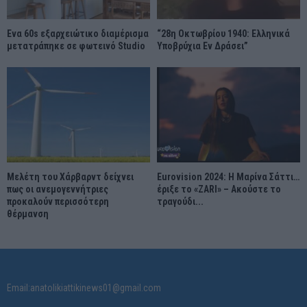
Ένα 60s εξαρχειώτικο διαμέρισμα
“28η Οκτωβρίου 1940: Ελληνικά
μετατράπηκε σε φωτεινό Studio
Υποβρύχια Εν Δράσει”
Μελέτη του Χάρβαρντ δείχνει
Eurovision 2024: Η Μαρίνα Σάττι…
πως οι ανεμογεννήτριες
έριξε το «ZARI» – Ακούστε το
προκαλούν περισσότερη
τραγούδι...
θέρμανση
Email:anatolikiattikinews01@gmail.com