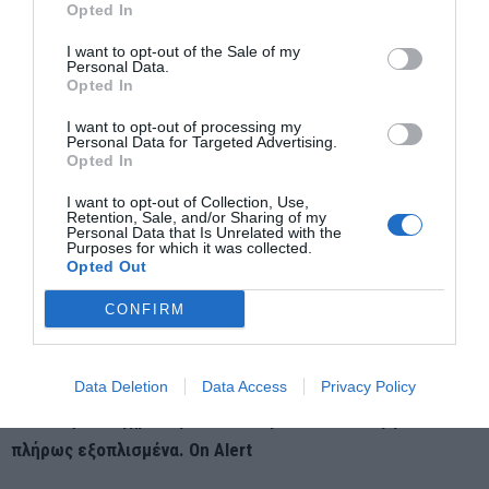
Opted In
I want to opt-out of the Sale of my
Personal Data.
Opted In
I want to opt-out of processing my
Personal Data for Targeted Advertising.
Opted In
Ακόμα και τώρα και όσο η φρεγάτα «ΨΑΡΑ» είναι εν πλω σε
I want to opt-out of Collection, Use,
αποστολή,
όλα τα δεδομένα μεταφέρονται από το anti-
Retention, Sale, and/or Sharing of my
Personal Data that Is Unrelated with the
drone σύστημα στους εξειδικευμένους τεχνικούς της
Purposes for which it was collected.
ΕΑΒ
και ο ναυτικός «ΚΕΝΤΑΥΡΟΣ» εξελίσσεται, ενώ
Opted Out
ταυτόχρονα καταδεικνύεται με τον πλέον περίτρανο τρόπο ότι
CONFIRM
τα στελέχη του Πολεμικού Ναυτικού με την εκπαίδευση
και τη ναυτοσύνη που διαθέτουν μπορούν να
ανταπεξέλθουν σε κάθε αποστολή
Data Deletion
Data Access
αν διαθέτουν τα
Privacy Policy
κατάλληλα σύγχρονα μέσα πόσο μάλλον καινούργια πλοία
πλήρως εξοπλισμένα. On Alert