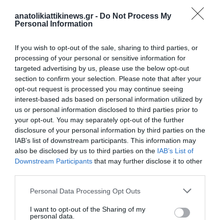
πυροβόλο των 127 χιλιοστών, η ναυτική version του «made in
anatolikiattikinews.gr -
Do Not Process My
Greece» συστήματος «ΚΕΝΤΑΥΡΟΣ» έδειξε ότι
αποτελεί μια
Personal Information
εξαιρετικά αξιόπιστη λύση με χειροπιαστά αποτελέσματα
επί του πεδίου.
If you wish to opt-out of the sale, sharing to third parties, or
processing of your personal or sensitive information for
Το anti-drone σύστημα που κατασκευάζει η ΕΑΒ δείχνει
targeted advertising by us, please use the below opt-out
section to confirm your selection. Please note that after your
ότι εξελίσσεται σε «φονέα drones» και είναι η απάντηση
opt-out request is processed you may continue seeing
στα οπλισμένα μη επανδρωμένα UCAV.
interest-based ads based on personal information utilized by
us or personal information disclosed to third parties prior to
your opt-out. You may separately opt-out of the further
disclosure of your personal information by third parties on the
IAB’s list of downstream participants. This information may
also be disclosed by us to third parties on the
IAB’s List of
Downstream Participants
that may further disclose it to other
third parties.
Personal Data Processing Opt Outs
I want to opt-out of the Sharing of my
personal data.