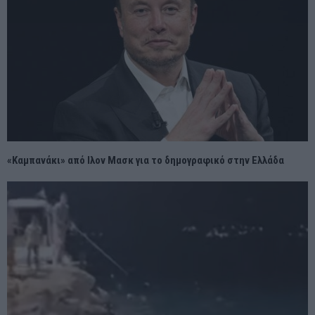
«Καμπανάκι» από Ιλον Μασκ για το δημογραφικό στην Ελλάδα