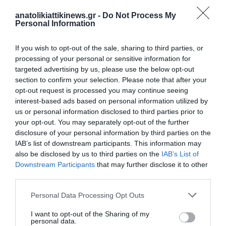
— THE STRAITS TIMES (@STRAITS_TIMES)
anatolikiattikinews.gr -
Do Not Process My
Personal Information
MAY 28, 2026
If you wish to opt-out of the sale, sharing to third parties, or
processing of your personal or sensitive information for
targeted advertising by us, please use the below opt-out
Υ.Γ…Για δεκαετίες η παχυσαρκία
section to confirm your selection. Please note that after your
αντιμετωπιζόταν κυρίως ως ζήτημα
opt-out request is processed you may continue seeing
interest-based ads based on personal information utilized by
ατομικής ευθύνης.
us or personal information disclosed to third parties prior to
your opt-out. You may separately opt-out of the further
Σήμερα, ολοένα και περισσότερα κράτη τη θεωρούν χρόνια
disclosure of your personal information by third parties on the
IAB’s list of downstream participants. This information may
νόσο με τεράστιο οικονομικό και κοινωνικό κόστος. Η
also be disclosed by us to third parties on the
IAB’s List of
απόφαση της Γαλλίας ίσως αποτελέσει το πρώτο βήμα για μια
Downstream Participants
that may further disclose it to other
ευρύτερη Ευρωπαϊκή αλλαγή πολιτικής, όπου η πρόληψη και η
third parties.
θεραπεία θα κοστίζουν λιγότερο από τις συνέπειες της
Personal Data Processing Opt Outs
αδράνειας.
I want to opt-out of the Sharing of my
personal data.