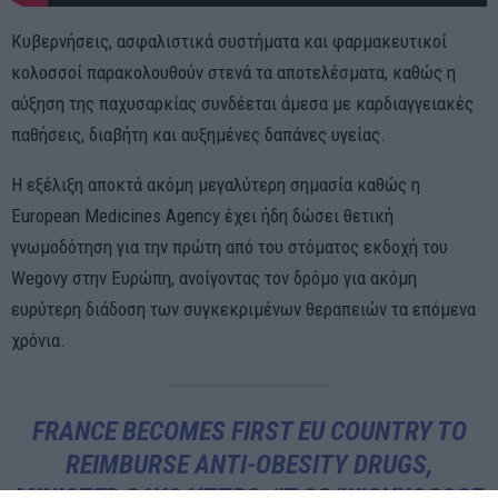
Κυβερνήσεις, ασφαλιστικά συστήματα και φαρμακευτικοί
κολοσσοί παρακολουθούν στενά τα αποτελέσματα, καθώς η
αύξηση της παχυσαρκίας συνδέεται άμεσα με καρδιαγγειακές
παθήσεις, διαβήτη και αυξημένες δαπάνες υγείας.
Η εξέλιξη αποκτά ακόμη μεγαλύτερη σημασία καθώς η
European Medicines Agency έχει ήδη δώσει θετική
γνωμοδότηση για την πρώτη από του στόματος εκδοχή του
Wegovy στην Ευρώπη, ανοίγοντας τον δρόμο για ακόμη
ευρύτερη διάδοση των συγκεκριμένων θεραπειών τα επόμενα
χρόνια.
FRANCE BECOMES FIRST EU COUNTRY TO
REIMBURSE ANTI-OBESITY DRUGS,
MINISTER SAYS
HTTPS://T.CO/WIGVXQO3G7