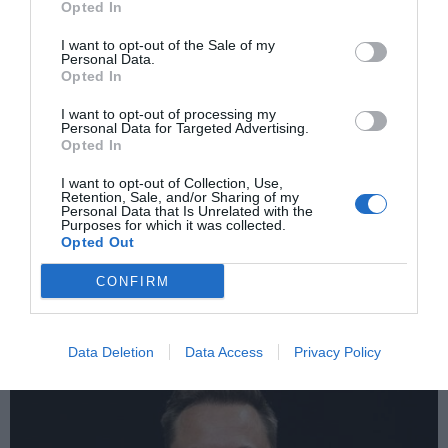
Opted In
I want to opt-out of the Sale of my
Personal Data.
Opted In
ΠΡΟΗΓΟΎΜΕΝΗ ΑΝΆΡΤΗΣΗ
ΠΛΑΝΗΤΗΣ ΣΕ ΚΟΚΚΙΝΟ ΣΥΝΑΓΕΡΜΟ: Η ΓΗ ΟΔΗΓΕΙΤΑΙ ΣΕ ΝΕΑ
I want to opt-out of processing my
Personal Data for Targeted Advertising.
ΡΕΚΟΡ ΖΕΣΤΗΣ ΤΗΝ ΕΠΟΜΕΝΗ ΠΕΝΤΑΕΤΙΑ
Opted In
I want to opt-out of Collection, Use,
Retention, Sale, and/or Sharing of my
ΕΠΌΜΕΝΗ ΑΝΆΡΤΗΣΗ
Personal Data that Is Unrelated with the
ΙΑΠΩΝΙΑ – ΚΙΝΑ: ΜΑΧΗ ΓΙΑ ΤΗΝ ΑΥΤΟΚΙΝΗΤΟΒΙΟΜΗΧΑΝΙΑ
Purposes for which it was collected.
ΤΟΥ ΜΕΛΛΟΝΤΟΣ – ΤΡΙΤΟΣ ΜΗΝΑΣ ΠΤΩΣΗΣ ΓΙΑ ΤΗΝ TOYOTA
Opted Out
ΚΑΙ Η ΣΚΙΑ ΤΗΣ ΚΙΝΑΣ ΜΕΓΑΛΩΝΕΙ
CONFIRM
ΣΧΕΤΙΚΈΣ ΑΝΑΡΤΉΣΕΙΣ
Data Deletion
Data Access
Privacy Policy