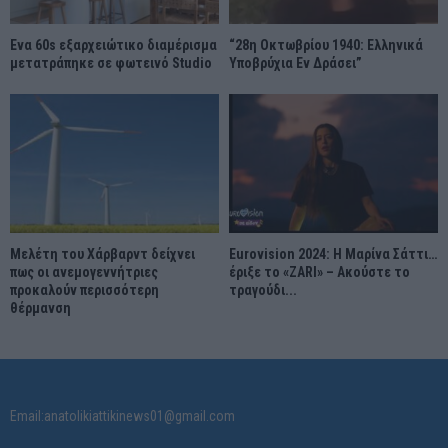
Ένα 60s εξαρχειώτικο διαμέρισμα
“28η Οκτωβρίου 1940: Ελληνικά
μετατράπηκε σε φωτεινό Studio
Υποβρύχια Εν Δράσει”
Μελέτη του Χάρβαρντ δείχνει
Eurovision 2024: Η Μαρίνα Σάττι…
πως οι ανεμογεννήτριες
έριξε το «ZARI» – Ακούστε το
προκαλούν περισσότερη
τραγούδι...
θέρμανση
Email:anatolikiattikinews01@gmail.com