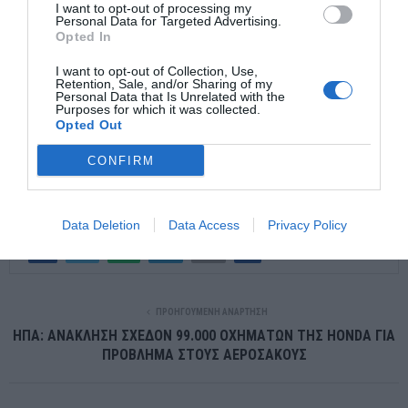
I want to opt-out of processing my
ανταγωνισμό για να διορθώσει ένα σύστημα που επί χρόνια
Personal Data for Targeted Advertising.
Opted In
θεωρούνταν αδιαμφισβήτητο.
I want to opt-out of Collection, Use,
Retention, Sale, and/or Sharing of my
Και αν τελικά η Italo καταφέρει να κερδίσει τους Γερμανούς
Personal Data that Is Unrelated with the
Purposes for which it was collected.
επιβάτες, τότε δεν θα έχει απλώς κερδίσει μια νέα αγορά.
Opted Out
Θα έχει αποδείξει ότι ακόμη και τα πιο ισχυρά Ευρωπαϊκά
CONFIRM
μοντέλα μπορούν να αμφισβητηθούν όταν σταματούν να
εξελίσσονται
Data Deletion
Data Access
Privacy Policy
ΠΡΟΗΓΟΎΜΕΝΗ ΑΝΆΡΤΗΣΗ
ΗΠΑ: ΑΝΑΚΛΗΣΗ ΣΧΕΔΟΝ 99.000 ΟΧΗΜΑΤΩΝ ΤΗΣ HONDA ΓΙΑ
ΠΡΟΒΛΗΜΑ ΣΤΟΥΣ ΑΕΡΟΣΑΚΟΥΣ