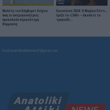
Μελέτη του Χάρβαρντ δείχνει
Eurovision 2024: Η Μαρίνα Σάττι…
πως οι ανεμογεννήτριες
έριξε το «ZARI» – Ακούστε το
προκαλούν περισσότερη
τραγούδι...
θέρμανση
Email:anatolikiattikinews01@gmail.com