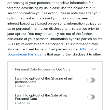
HAMBURG. IT PLANS TO INVEST €3.6BN
processing of your personal or sensitive information for
($4.2BN) IN THE VENTURE, WHICH WILL
targeted advertising by us, please use the below opt-out
section to confirm your selection. Please note that after your
INCLUDE THE PURCHASE OF 30 HIGH-SPEED
opt-out request is processed you may continue seeing
TRAINS FROM SIEMENS, A GERMAN…
interest-based ads based on personal information utilized by
us or personal information disclosed to third parties prior to
HTTPS://T.CO/BCXCNONACZ
your opt-out. You may separately opt-out of the further
— ETBADABOUM 埃特巴达布姆
disclosure of your personal information by third parties on the
IAB’s list of downstream participants. This information may
(@ETBADABIMBIM)
MAY 23, 2026
also be disclosed by us to third parties on the
IAB’s List of
Downstream Participants
that may further disclose it to other
third parties.
Υ.Γ…
Η πραγματική είδηση ίσως δεν είναι
Personal Data Processing Opt Outs
ότι μια Ιταλική εταιρεία μπαίνει στη
I want to opt-out of the Sharing of my
personal data.
γερμανική αγορά.
Opted In
Η πραγματική είδηση είναι ότι η Γερμανία, η χώρα που κάποτε
I want to opt-out of the Sale of my
Personal Data.
δίδασκε στην Ευρώπη τι σημαίνει σιδηροδρομική ακρίβεια,
Opted In
βρίσκεται σήμερα σε θέση να αναζητά νέες λύσεις και νέο