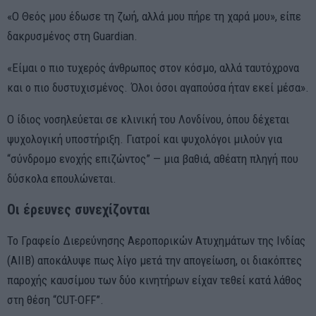
«Ο Θεός μου έδωσε τη ζωή, αλλά μου πήρε τη χαρά μου», είπε
δακρυσμένος στη Guardian.
«Είμαι ο πιο τυχερός άνθρωπος στον κόσμο, αλλά ταυτόχρονα
και ο πιο δυστυχισμένος. Όλοι όσοι αγαπούσα ήταν εκεί μέσα».
Ο ίδιος νοσηλεύεται σε κλινική του Λονδίνου, όπου δέχεται
ψυχολογική υποστήριξη. Γιατροί και ψυχολόγοι μιλούν για
“σύνδρομο ενοχής επιζώντος” — μια βαθιά, αθέατη πληγή που
δύσκολα επουλώνεται.
Οι έρευνες συνεχίζονται
Το Γραφείο Διερεύνησης Αεροπορικών Ατυχημάτων της Ινδίας
(AIIB) αποκάλυψε πως λίγο μετά την απογείωση, οι διακόπτες
παροχής καυσίμου των δύο κινητήρων είχαν τεθεί κατά λάθος
στη θέση “CUT-OFF”.