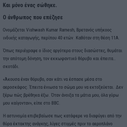
Και μόνο ένας σώθηκε.
Ο άνθρωπος που επέζησε
Ονομάζεται Vishwash Kumar Ramesh, Βρετανός υπήκοος
ινδικής καταγωγής, περίπου 40 ετών. Καθόταν στη θέση 11Α.
Όπως περιέγραψε ο ίδιος αργότερα στους διασώστες, θυμάται
την απότομη δόνηση, τον εκκωφαντικό θόρυβο και έπειτα…
σκοτάδι.
«Άκουσα έναν θόρυβο, σαν κάτι να έσπασε μέσα στο
αεροσκάφος. Έπειτα ένιωσα το σώμα μου να εκτοξεύεται. Δεν
ξέρω πώς βρέθηκα έξω. Όταν άνοιξα τα μάτια μου, όλα γύρω
μου καίγονταν», είπε στο BBC.
Η αστυνομία επιβεβαίωσε πως κατάφερε να διαφύγει από την
θύρα έκτακτης ανάγκης, λίγες στιγμές πριν το αεροπλάνο