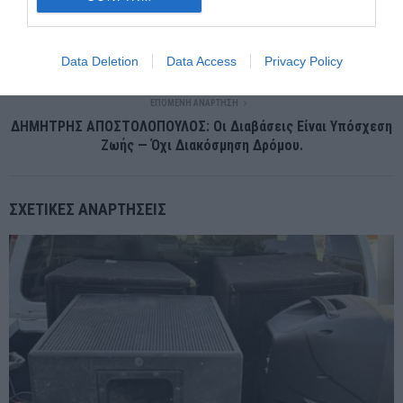
ΠΡΟΗΓΟΎΜΕΝΗ ΑΝΆΡΤΗΣΗ
ΜΟΛΥΣΜΕΝΟ ΕΝΑ ΣΤΑ ΤΡΙΑ ΕΤΟΙΜΑ ΨΑΡΙΑ ΣΤΑ ΕΛΛΗΝΙΚΑ
ΣΟΥΠΕΡ ΜΑΡΚΕΤ
Data Deletion
Data Access
Privacy Policy
ΕΠΌΜΕΝΗ ΑΝΆΡΤΗΣΗ
ΔΗΜΗΤΡΗΣ ΑΠΟΣΤΟΛΟΠΟΥΛΟΣ: Οι Διαβάσεις Είναι Υπόσχεση
Ζωής — Όχι Διακόσμηση Δρόμου.
ΣΧΕΤΙΚΈΣ ΑΝΑΡΤΉΣΕΙΣ