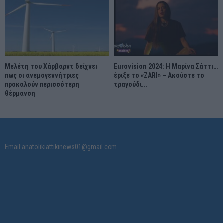
Μελέτη του Χάρβαρντ δείχνει
Eurovision 2024: Η Μαρίνα Σάττι…
πως οι ανεμογεννήτριες
έριξε το «ZARI» – Ακούστε το
προκαλούν περισσότερη
τραγούδι...
θέρμανση
Email:anatolikiattikinews01@gmail.com