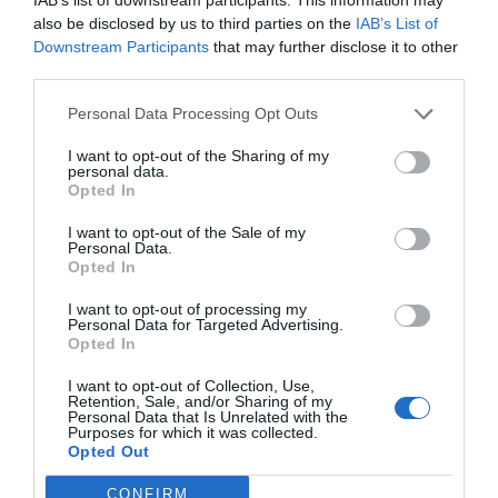
Η ανθρώπινη διάσταση της επιβίωσης
also be disclosed by us to third parties on the
IAB’s List of
Downstream Participants
that may further disclose it to other
Ο Ramesh έγινε σύμβολο ελπίδας, αλλά και οδύνης.
third parties.
Χιλιάδες άνθρωποι έστειλαν μηνύματα συμπαράστασης, μα
Personal Data Processing Opt Outs
εκείνος απάντησε απλά:
I want to opt-out of the Sharing of my
personal data.
«Δεν νιώθω ήρωας. Είμαι ένας άνθρωπος που επιβίωσε, χωρίς
Opted In
να ξέρει γιατί».
I want to opt-out of the Sale of my
Personal Data.
Opted In
Η ιστορία του υπενθυμίζει ότι η επιβίωση δεν είναι πάντα
λύτρωση — πολλές φορές είναι το πιο βαρύ φορτίο
I want to opt-out of processing my
Personal Data for Targeted Advertising.
Opted In
Ρεπορτάζ από διεθνή μέσα (BBC, The Guardian, AP, Reuters)
I want to opt-out of Collection, Use,
Retention, Sale, and/or Sharing of my
Personal Data that Is Unrelated with the
Purposes for which it was collected.
Opted Out
CONFIRM