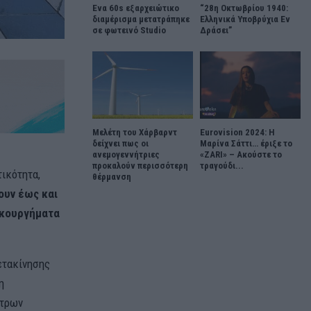
Ένα 60s εξαρχειώτικο
“28η Οκτωβρίου 1940:
διαμέρισμα μετατράπηκε
Ελληνικά Υποβρύχια Εν
σε φωτεινό Studio
Δράσει”
Μελέτη του Χάρβαρντ
Eurovision 2024: Η
δείχνει πως οι
Μαρίνα Σάττι… έριξε το
ανεμογεννήτριες
«ZARI» – Ακούστε το
προκαλούν περισσότερη
τραγούδι...
ικότητα,
θέρμανση
ουν έως και
κουργήματα
ετακίνησης
η
έτρων