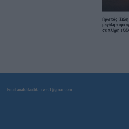
Ωρωπός: Σκληρ
μεγάλη πυρκαγ
σε πλήρη εξέ
Email:anatolikiattikinews01@gmail.com