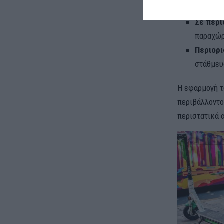
περιπτώσ
Σε περι
παραχώρ
Περιορι
στάθμευ
Η εφαρμογή τ
περιβάλλοντο
περιστατικά 