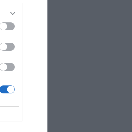
χύτητας άνω
ς αν αυτά
 άλλες