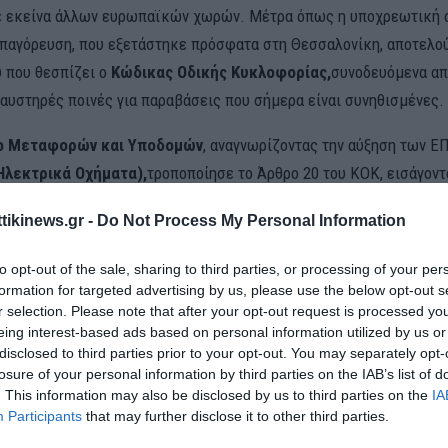
ε εκείνα άλλων ευρωπαϊκών χωρών. Μέτρα όπως η υποχρεωτική 
απαγόρευση, που εξετάστηκε πρόσφατα στη Θεσσαλονίκη, αποτελο
υ που θεσπίζει ο
Κώδικας Οδικής Κυκλοφορίας,
συνοδευόμενα απ
 αυστηρές ποινές για παραβάσεις που σήμερα είναι συνηθισμένες.
ο Μεταφορών και Υποδομών
, αναγνωρίζοντας την αύξηση των Ε
λεκτρικά Οχήματα),
τροποποίησε το Άρθρο 20 του ΚΟΚ, εισάγον
τους χρήστες. Όσοι κατέχουν ή σκοπεύουν να αποκτήσουν τέτοια ο
ttikinews.gr -
Do Not Process My Personal Information
συμμορφώνονται με συγκεκριμένες υποχρεώσεις.
to opt-out of the sale, sharing to third parties, or processing of your per
αμβάνεται στην κατηγορία ΕΠΗΟ
formation for targeted advertising by us, please use the below opt-out s
r selection. Please note that after your opt-out request is processed y
ία ΕΠΗΟ ανήκουν:
eing interest-based ads based on personal information utilized by us or
disclosed to third parties prior to your opt-out. You may separately opt-
κά πατίνια (e-scooters)
losure of your personal information by third parties on the IAB’s list of
διλα και τροχοσανίδες
. This information may also be disclosed by us to third parties on the
IA
Participants
that may further disclose it to other third parties.
ισορροπούμενα προσωπικά οχήματα
, όπως μονόκυκλα ή δίκυκλ