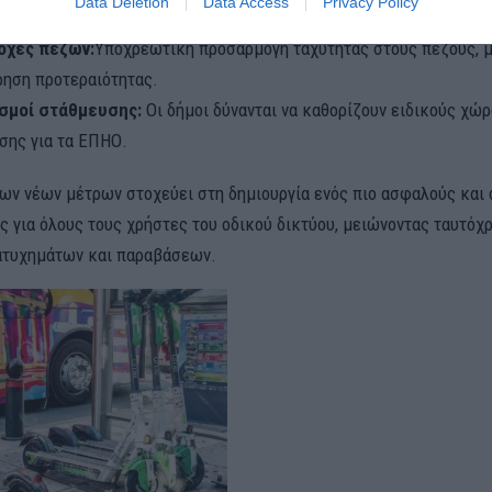
Data Deletion
Data Access
Privacy Policy
εις, οι οδηγοί πρέπει να κινούνται στο δεξί άκρο του δρόμου.
οχές πεζών:
Υποχρεωτική προσαρμογή ταχύτητας στους πεζούς, 
ηση προτεραιότητας.
σμοί στάθμευσης:
Οι δήμοι δύνανται να καθορίζουν ειδικούς χώ
σης για τα ΕΠΗΟ.
ων νέων μέτρων στοχεύει στη δημιουργία ενός πιο ασφαλούς και
ς για όλους τους χρήστες του οδικού δικτύου, μειώνοντας ταυτόχρ
ατυχημάτων και παραβάσεων.