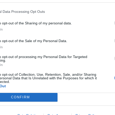
τα ισορροπίας.
κίνητα αμαξίδια για άτομα με αναπηρία
, ενισχυμένα ή απλά.
l Data Processing Opt Outs
οί κανόνες χρήσης
o opt-out of the Sharing of my personal data.
In
 των ΕΠΗΟ, ο νέος ΚΟΚ προβλέπει:
o opt-out of the Sale of my Personal Data.
χύτητας:
Η μέγιστη ταχύτητα είναι 25 χλμ./ώρα.
In
κυκλοφορίας:
Απαγορεύεται η χρήση τους σε δρόμους με όριο τα
to opt-out of processing my Personal Data for Targeted
χλμ./ώρα, όπως λεωφόρους και εθνικές οδούς.
ing.
In
κά και κινητά:
Απαγορεύεται η χρήση ακουστικών ή κινητών, εκτό
γούν με ανοικτή ακρόαση.
o opt-out of Collection, Use, Retention, Sale, and/or Sharing
ersonal Data that Is Unrelated with the Purposes for which it
ρά επιβατών:
Απαγορεύεται η μεταφορά δεύτερου ατόμου.
lected.
Out
ρα μέτρα και υποχρεώσεις
CONFIRM
ωτική χρήση κράνους
για οχήματα με ταχύτητα 7-25 χλμ./ώρα.
τόδρομοι:
Προτεραιότητα σε ποδηλατόδρομους, όπου υπάρχουν. Σε