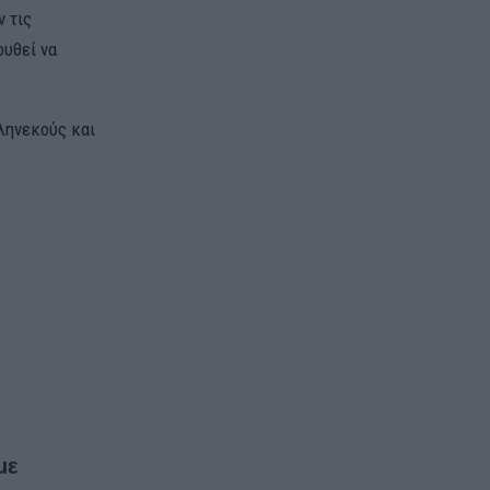
 τις
ουθεί να
ληνεκούς και
με