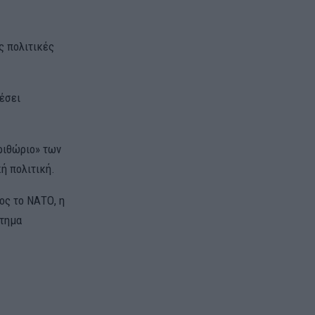
ς πολιτικές
έσει
εριθώριο» των
ή πολιτική.
ος το ΝΑΤΟ, η
στημα