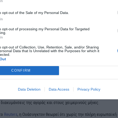
In
o opt-out of the Sale of my Personal Data.
In
to opt-out of processing my Personal Data for Targeted
ing.
In
o opt-out of Collection, Use, Retention, Sale, and/or Sharing
ersonal Data that Is Unrelated with the Purposes for which it
lected.
Out
 ανάμεσα στην εξάρτηση και την αυτάρκεια
CONFIRM
 διάσταση του πολέμου εξακολουθεί να καθορίζει τις ευρωπαϊκές
Data Deletion
Data Access
Privacy Policy
σπάθειες απεξάρτησης από το ρωσικό φυσικό αέριο, η Ευρώπη πα
 διακυμάνσεις της αγοράς και στους χειμερινούς μήνες.
το
Reuters
, η Ουάσινγκτον θεωρεί ότι χωρίς την πλήρη ευρωπαϊκή