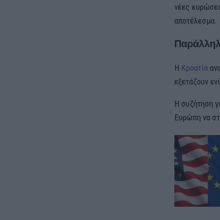
νέες κυρώσει
αποτέλεσμα.
Παράλληλα
Η
Κροατία
ανα
εξετάζουν εν
Η συζήτηση γ
Ευρώπη να στ