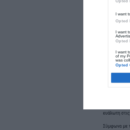
Opted 
I want t
Opted 
I want 
Advertis
Opted 
I want t
of my P
was col
Opted 
Η Ευρώπη
Η ενεργειακή
αποφάσεις.
Παρά τις προ
ευάλωτη στις
Σύμφωνα με 