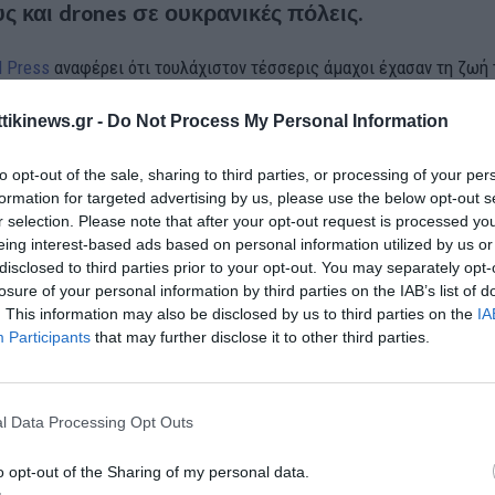
 και drones σε ουκρανικές πόλεις.
d Press
αναφέρει ότι τουλάχιστον τέσσερις άμαχοι έχασαν τη ζωή 
πιδρομές, ενώ ο Ζελένσκι κάνει λόγο για «πόλεμο τρόμου» που πλή
ttikinews.gr -
Do Not Process My Personal Information
τα των πολιτών.
ματική χαραμάδα»;
to opt-out of the sale, sharing to third parties, or processing of your per
formation for targeted advertising by us, please use the below opt-out s
r selection. Please note that after your opt-out request is processed y
 το σκηνικό, ο Ρώσος απεσταλμένος Κιρίλ Ντμίτριεφ υποστήριξε 
eing interest-based ads based on personal information utilized by us or
κρανία βρίσκονται «πιο κοντά σε μια διπλωματική λύση» απ’ όσο 
disclosed to third parties prior to your opt-out. You may separately opt-
losure of your personal information by third parties on the IAB’s list of
ωσε το
Reuters
, οι τρεις πλευρές προετοιμάζουν «τεχνικές συναντή
. This information may also be disclosed by us to third parties on the
IA
ρία, αν και καμία δεν έχει επιβεβαιώσει επισήμως τον τόπο ή το
Participants
that may further disclose it to other third parties.
μα.
ετωπίζει τις δηλώσεις αυτές με επιφυλακτικότητα, φοβούμενη ότ
l Data Processing Opt Outs
ικό ελιγμό της Μόσχας προκειμένου να κερδίσει χρόνο στο μέτωπ
o opt-out of the Sharing of my personal data.