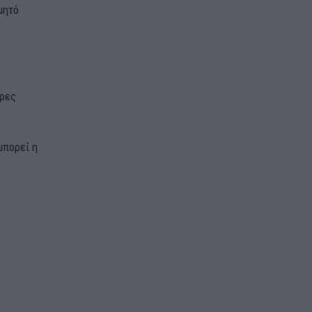
μητό
ώρες
μπορεί η