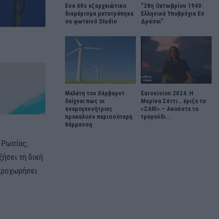
Ένα 60s εξαρχειώτικο
“28η Οκτωβρίου 1940:
διαμέρισμα μετατράπηκε
Ελληνικά Υποβρύχια Εν
σε φωτεινό Studio
Δράσει”
Μελέτη του Χάρβαρντ
Eurovision 2024: Η
δείχνει πως οι
Μαρίνα Σάττι… έριξε το
ανεμογεννήτριες
«ZARI» – Ακούστε το
προκαλούν περισσότερη
τραγούδι...
θέρμανση
 Ρωσίας,
ξήσει τη δική
 προχωρήσει