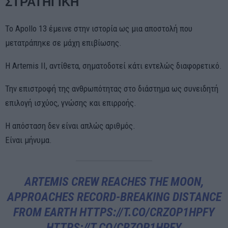
ΣΤΡΑΤΗΓΙΚΗ
Το Apollo 13 έμεινε στην ιστορία ως μια αποστολή που
μετατράπηκε σε μάχη επιβίωσης.
Η Artemis II, αντίθετα, σηματοδοτεί κάτι εντελώς διαφορετικό.
Την επιστροφή της ανθρωπότητας στο διάστημα ως συνειδητή
επιλογή ισχύος, γνώσης και επιρροής.
Η απόσταση δεν είναι απλώς αριθμός.
Είναι μήνυμα.
ARTEMIS CREW REACHES THE MOON,
APPROACHES RECORD-BREAKING DISTANCE
FROM EARTH
HTTPS://T.CO/CRZOP1HPFY
HTTPS://T.CO/CRZOP1HPFY