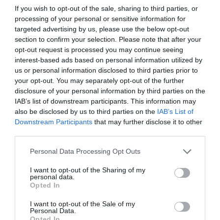
If you wish to opt-out of the sale, sharing to third parties, or
processing of your personal or sensitive information for
NASA PREPARES FOR FIRST CREWED
targeted advertising by us, please use the below opt-out
section to confirm your selection. Please note that after your
MISSION AROUND MOON IN MORE THAN 50
opt-out request is processed you may continue seeing
YEARS
HTTPS://T.CO/FQPQIA3DVC
interest-based ads based on personal information utilized by
us or personal information disclosed to third parties prior to
— BBC NEWS (UK) (@BBCNEWS)
APRIL 1,
your opt-out. You may separately opt-out of the further
2026
disclosure of your personal information by third parties on the
IAB’s list of downstream participants. This information may
also be disclosed by us to third parties on the
IAB’s List of
Downstream Participants
that may further disclose it to other
ΤΟ ΣΥΜΒΟΛΙΚΟ ΒΑΡΟΣ
third parties.
Personal Data Processing Opt Outs
Υπάρχουν στιγμές που δεν μετριούνται μόνο με τεχνολογία.
I want to opt-out of the Sharing of my
Αλλά με νόημα.
personal data.
Opted In
Η εικόνα της Γης από τόσο μακριά μικρή, εύθραυστη, σιωπηλή
I want to opt-out of the Sale of my
Personal Data.
λειτουργεί ως υπενθύμιση.
Opted In