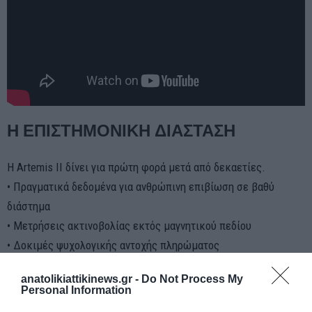
Η ΕΠΙΣΤΗΜΟΝΙΚΗ ΔΙΑΣΤΑΣΗ
Η Artemis II δίνει για πρώτη φορά μετά από δεκαετίες.
• Πραγματικά δεδομένα για ανθρώπινη επιβίωση σε βαθύ
διάστημα
• Μετρήσεις ακτινοβολίας εκτός μαγνητικού πεδίου
• Δοκιμές ψυχολογικής αντοχής πληρώματος
Αυτά είναι τα θεμέλια για την επόμενη μεγάλη πρόκληση
anatolikiattikinews.gr -
Do Not Process My
Personal Information
τον άνθρωπο στον Άρη.