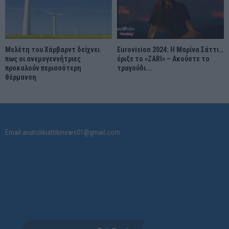
Μελέτη του Χάρβαρντ δείχνει
Eurovision 2024: Η Μαρίνα Σάττι…
πως οι ανεμογεννήτριες
έριξε το «ZARI» – Ακούστε το
προκαλούν περισσότερη
τραγούδι...
θέρμανση
Email:anatolikiattikinews01@gmail.com