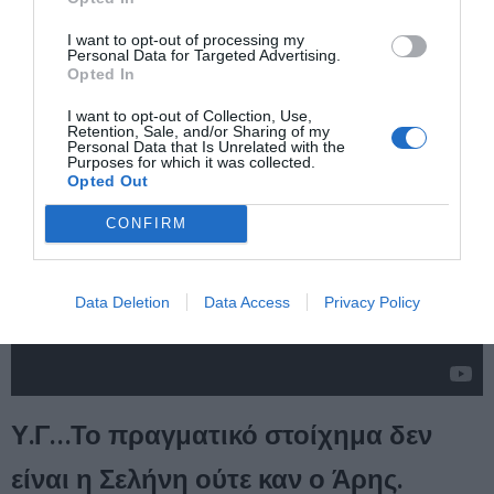
Ότι όλα όσα θεωρούμε δεδομένα… είναι τελικά περιορισμένα.
I want to opt-out of processing my
Personal Data for Targeted Advertising.
Και ίσως γι’ αυτό η ανθρωπότητα επιλέγει να κοιτάξει πιο
Opted In
πέρα.
I want to opt-out of Collection, Use,
Retention, Sale, and/or Sharing of my
Personal Data that Is Unrelated with the
Purposes for which it was collected.
Opted Out
CONFIRM
Data Deletion
Data Access
Privacy Policy
Υ.Γ…Το πραγματικό στοίχημα δεν
είναι η Σελήνη
ούτε καν ο Άρης.