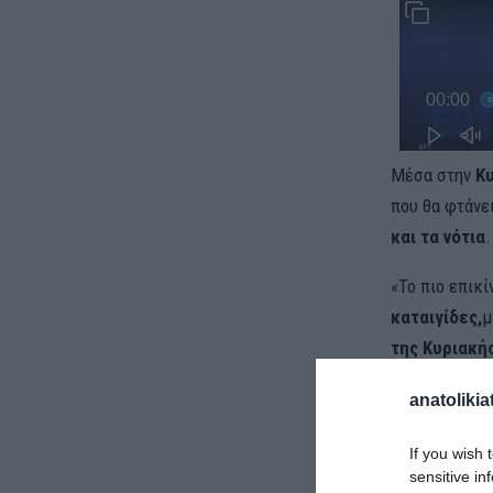
Μέσα στην
Κ
που θα φτάνε
και τα νότια
«Το πιο επικί
καταιγίδες,
μ
της Κυριακής
Μακεδονία κ
anatolikia
If you wish 
sensitive in