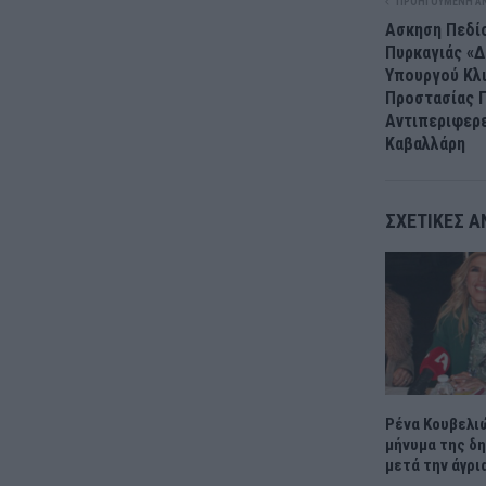
ΠΡΟΗΓΟΎΜΕΝΗ Α
Ασκηση Πεδί
Πυρκαγιάς «Δ
Υπουργού Κλι
Προστασίας Γ
Αντιπεριφερε
Καβαλλάρη
ΣΧΕΤΙΚΈΣ Α
Ρένα Κουβελι
μήνυμα της δ
μετά την άγρι