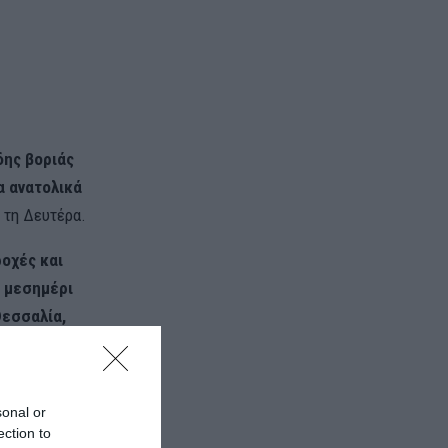
δης βοριάς
α ανατολικά
ι τη Δευτέρα.
οχές και
 μεσημέρι
Θεσσαλία,
sonal or
ection to