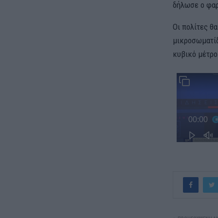
δήλωσε ο φαρ
Οι πολίτες θ
μικροσωματίδ
κυβικό μέτρο