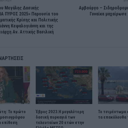
ΝΆΡΤΗΣΗ
ΕΠ
ου Μεγάλης Δασικής
Αμβούργο – Σιδηροδρομι
ΙΑ ΠΥΡΟΣ 2025» Παρουσία του
Γυναίκα μαχαίρωσε 
ματικής Κρίσης και Πολιτικής
ιάννη Κεφαλογιάννη και της
ιάρχη Αν. Αττικής Βασιλική
ΝΑΡΤΉΣΕΙΣ
ώτη: Το πρώτο
Έβρος 2023.Η μεγαλύτερη
Το τσιμέντωμα 
ημοσιογράφου
δασική πυρκαγιά των
τα επακόλουθα 
α επίθεση
τελευταίων 20 ετών στην