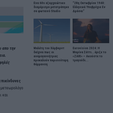
Ένα 60s εξαρχειώτικο
“28η Οκτωβρίου 1940:
διαμέρισμα μετατράπηκε
Ελληνικά Υποβρύχια Εν
σε φωτεινό Studio
Δράσει”
ω απο την
Μελέτη του Χάρβαρντ
Eurovision 2024: Η
δείχνει πως οι
Μαρίνα Σάττι… έριξε το
εια.
ανεμογεννήτριες
«ZARI» – Ακούστε το
προκαλούν περισσότερη
τραγούδι...
υψηλές
θέρμανση
επικίνδυνες
η μετεωρολόγο
ι και