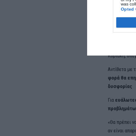
μπορεί να φθ
was col
Opted 
Αστεροσκοπε
Προσοχή σ
Το
Σάββατο
Πελοπόννησο 
Κυριακή, υπο
Αντίθετα με 
φορά θα επη
δυσφορίας
Για
ευάλωτες
προβλημάτω
«Θα πρέπει ν
αν είναι απαρ