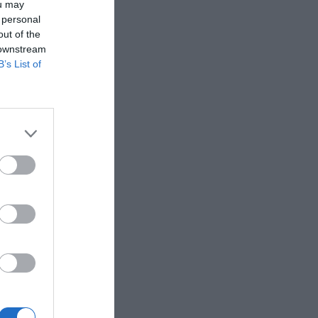
ou may
 personal
out of the
 downstream
B’s List of
 από τα
δεδομένων
ι στη
τρώσεις
 Αθήνα,
ν
ίγο παραπάνω,
λοπόννησο