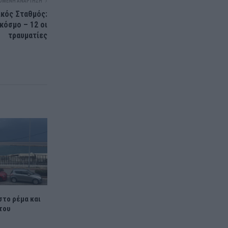
ΌΜΕΝΗ ΑΝΆΡΤΗΣΗ
κός Σταθμός:
κόσμο – 12 οι
τραυματίες
στο ρέμα και
του