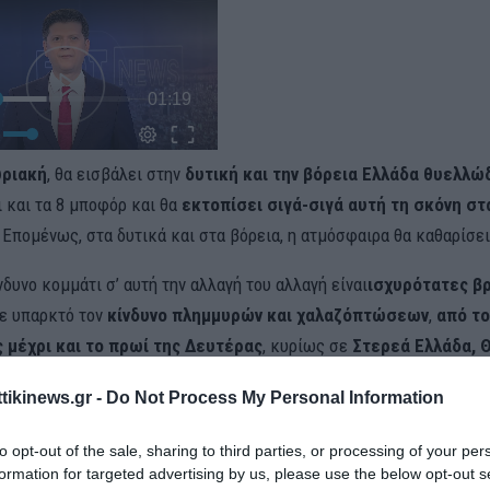
υριακή
, θα εισβάλει στην
δυτική και την βόρεια Ελλάδα θυελλώ
ι και τα 8 μποφόρ και θα
εκτοπίσει σιγά-σιγά αυτή τη σκόνη
στ
. Επομένως, στα δυτικά και στα βόρεια, η ατμόσφαιρα θα καθαρίσε
νδυνο κομμάτι σ’ αυτή την αλλαγή του αλλαγή είναι
ισχυρότατες βρ
ε υπαρκτό τον
κίνδυνο πλημμυρών και χαλαζόπτώσεων
,
από το
 μέχρι και το πρωί της Δευτέρας
, κυρίως σε
Στερεά Ελλάδα, 
αι Θράκη
», τόνισε η κα Ζιακοπούλου.
ttikinews.gr -
Do Not Process My Personal Information
to opt-out of the sale, sharing to third parties, or processing of your per
formation for targeted advertising by us, please use the below opt-out s