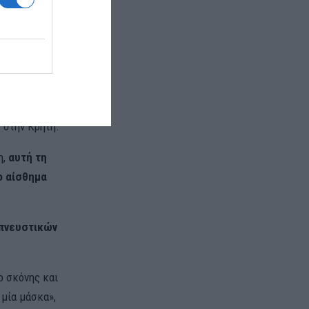
ό
ρήτη,
ική. Ενώ την
 στην Κρήτη.
η,
αυτή τη
ο αίσθημα
απνευστικών
ο σκόνης και
 μία μάσκα»,