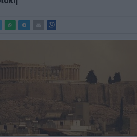
ριακή