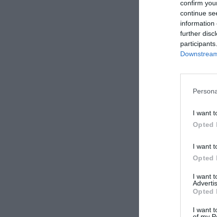
confirm you
continue se
information 
further disc
participants
Downstream 
Ένα νέο 
δυτικά, κ
Persona
Η πρόβλεψη τ
I want t
από το πρό
Opted 
Μεσόγειο και
μικροσωματι
I want t
Opted 
«Θα δούμε μέ
I want 
Πελοπόννησο,
Advertis
Opted 
συγκεντρώσει
μικρογραμμαρ
I want t
of my P