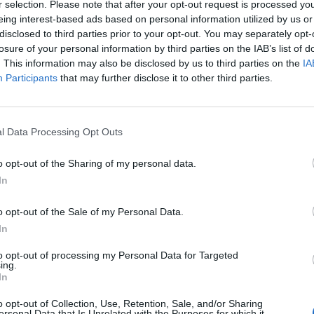
r selection. Please note that after your opt-out request is processed y
eing interest-based ads based on personal information utilized by us or
disclosed to third parties prior to your opt-out. You may separately opt-
losure of your personal information by third parties on the IAB’s list of
. This information may also be disclosed by us to third parties on the
IA
Participants
that may further disclose it to other third parties.
κύμα σκόνης από τη Σαχάρα εισβάλλει στη χώρα
αι αυτή τη φορά αναμένεται σφοδρό.
l Data Processing Opt Outs
ης επιστημονικής ομάδας του atmohub, με
χρήση δορυφορικών 
o opt-out of the Sharing of my personal data.
γραμμα COPERNICUS
επαληθεύεται. Η σκόνη της Σαχάρας επελαύνε
In
 θα παραμείνει αρκετα στη χώρα μας,
εκτοξεύοντας τις συγκεν
δίων σε πολλές περιοχές για τις 3 επόμενες ημέρες.
o opt-out of the Sale of my Personal Data.
In
γιστες συγκεντρώσεις την Κυριακή στην Κρήτη και το Σάββατο σε
to opt-out of processing my Personal Data for Targeted
 Κρήτη. Έχουμε αυτή τη στιγμή προγνώσεις οι οποίες μας δείχνου
ing.
In
ς της τάξης των 60 -70 και εγώ πιστεύω ότι μπορεί να πάμε και λ
ίων ανά κυβικο μέτρο αέρα. Νομίζω ότι για την Κρήτη και την Πε
o opt-out of Collection, Use, Retention, Sale, and/or Sharing
ersonal Data that Is Unrelated with the Purposes for which it