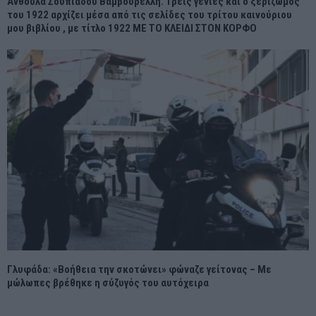
Ανθούλα Σουπιάδου Βαμβουρέλλη. Τρεις γενιές και ο ξεριζωμός
του 1922 αρχίζει μέσα από τις σελίδες του τρίτου καινούριου
μου βιβλίου , με τίτλο 1922 ΜΕ ΤΟ ΚΛΕΙΔΙ ΣΤΟΝ ΚΟΡΦΟ
Γλυφάδα: «Βοήθεια την σκοτώνει» φώναζε γείτονας – Με
μώλωπες βρέθηκε η σύζυγός του αυτόχειρα