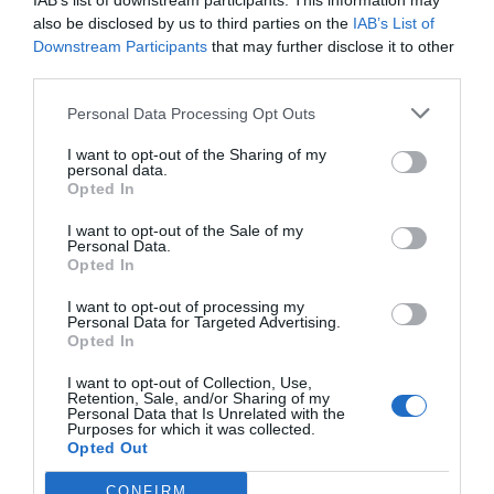
IAB’s list of downstream participants. This information may
Σε Κέντρο ΑμεΑ, Μητέρα Έγινε “Κατάσκοπος” Για Να Σώσει
also be disclosed by us to third parties on the
IAB’s List of
Την Κόρη Της
Downstream Participants
that may further disclose it to other
third parties.
ΕΠΌΜΕΝΗ ΑΝΆΡΤΗΣΗ
Personal Data Processing Opt Outs
Αποχαιρετισμός στη Σοφία Κοράντι – Τη “Μαμά” του Erasmus
I want to opt-out of the Sharing of my
που Ένωσε μια Ολόκληρη Γενιά Ευρωπαίων Φοιτητών
personal data.
Opted In
I want to opt-out of the Sale of my
ΣΧΕΤΙΚΈΣ ΑΝΑΡΤΉΣΕΙΣ
Personal Data.
Opted In
I want to opt-out of processing my
Personal Data for Targeted Advertising.
Opted In
I want to opt-out of Collection, Use,
Retention, Sale, and/or Sharing of my
Personal Data that Is Unrelated with the
Purposes for which it was collected.
Opted Out
CONFIRM