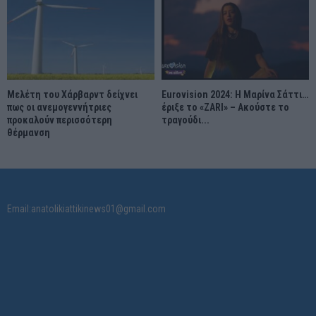
Μελέτη του Χάρβαρντ δείχνει
Eurovision 2024: Η Μαρίνα Σάττι…
πως οι ανεμογεννήτριες
έριξε το «ZARI» – Ακούστε το
προκαλούν περισσότερη
τραγούδι...
θέρμανση
Email:anatolikiattikinews01@gmail.com