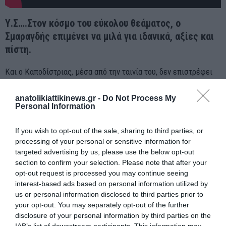
Υ.Σ….Στον κόσμο του εύκολου θεάματος, ο
Σμαραγδής επιμένει να μιλά για ιδανικά, αξίες και
πίστη.
Και ο Καποδίστριας, μέσα από την ταινία του, δεν επιστρέφει
απλώς ως ιστορικό πρόσωπο — αλλά ως καθρέφτης για το
anatolikiattikinews.gr -
Do Not Process My
σήμερα.
Personal Information
Γιατί ο άνθρωπος που θυσιάστηκε για την Ελλάδα, δεν ανήκει
If you wish to opt-out of the sale, sharing to third parties, or
μόνο στο παρελθόν·
processing of your personal or sensitive information for
ανήκει σε κάθε εποχή που η Πατρίδα αναζητά Ελευθερία.
targeted advertising by us, please use the below opt-out
section to confirm your selection. Please note that after your
opt-out request is processed you may continue seeing
interest-based ads based on personal information utilized by
us or personal information disclosed to third parties prior to
your opt-out. You may separately opt-out of the further
disclosure of your personal information by third parties on the
ΠΡΟΗΓΟΎΜΕΝΗ ΑΝΆΡΤΗΣΗ