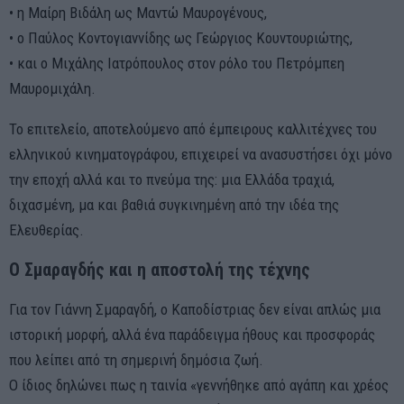
• η Μαίρη Βιδάλη ως Μαντώ Μαυρογένους,
• ο Παύλος Κοντογιαννίδης ως Γεώργιος Κουντουριώτης,
• και ο Μιχάλης Ιατρόπουλος στον ρόλο του Πετρόμπεη
Μαυρομιχάλη.
Το επιτελείο, αποτελούμενο από έμπειρους καλλιτέχνες του
ελληνικού κινηματογράφου, επιχειρεί να ανασυστήσει όχι μόνο
την εποχή αλλά και το πνεύμα της: μια Ελλάδα τραχιά,
διχασμένη, μα και βαθιά συγκινημένη από την ιδέα της
Ελευθερίας.
Ο Σμαραγδής και η αποστολή της τέχνης
Για τον Γιάννη Σμαραγδή, ο Καποδίστριας δεν είναι απλώς μια
ιστορική μορφή, αλλά ένα παράδειγμα ήθους και προσφοράς
που λείπει από τη σημερινή δημόσια ζωή.
Ο ίδιος δηλώνει πως η ταινία «γεννήθηκε από αγάπη και χρέος