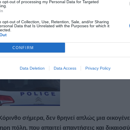
to opt-out of processing my Personal Data for Targeted
ing.
In
ης μιας κοινωνίας που δείχνει να βυθίζεται ολοένα και περισσότε
α, την αυτοκαταστροφή.
o opt-out of Collection, Use, Retention, Sale, and/or Sharing
ersonal Data that Is Unrelated with the Purposes for which it
lected.
περιστατικό δεν πρέπει να περνάει ως «φυσιολογικό» ή «αναπόφευ
Out
 νέος χάνει τη ζωή του, χάνει η κοινωνία μας ένα κομμάτι από το 
CONFIRM
Data Deletion
Data Access
Privacy Policy
 Κόρινθο σήμερα, δεν θρηνεί απλώς μια οικογένε
ηρη πόλη, που απαιτεί απαντήσεις και δικαιοσύ