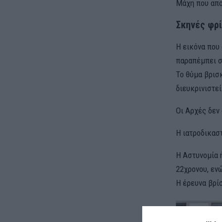
Μάχη που απο
Σκηνές φρί
Η εικόνα που 
παραπέμπει σ
Το θύμα βρισκ
διευκρινιστεί
Οι Αρχές δεν
Η ιατροδικασ
Η Αστυνομία 
22χρονου, εν
Η έρευνα βρί