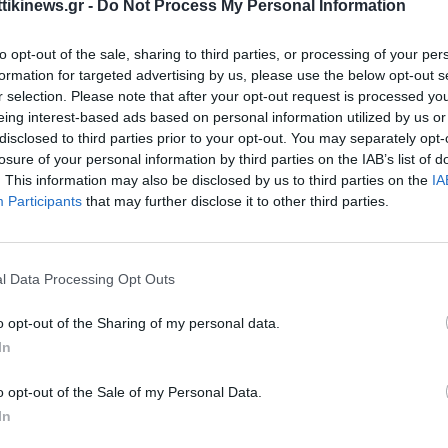
ttikinews.gr -
Do Not Process My Personal Information
to opt-out of the sale, sharing to third parties, or processing of your per
formation for targeted advertising by us, please use the below opt-out s
r selection. Please note that after your opt-out request is processed y
eing interest-based ads based on personal information utilized by us or
disclosed to third parties prior to your opt-out. You may separately opt-
losure of your personal information by third parties on the IAB’s list of
. This information may also be disclosed by us to third parties on the
IA
Participants
that may further disclose it to other third parties.
κοινωνία αντιμέτωπη με την αλήθεια
l Data Processing Opt Outs
ίναι το τελικό πόρισμα, η πραγματικότητα παραμένει σκληρή: ένας
o opt-out of the Sharing of my personal data.
ις 22 ετών, χάθηκε ξαφνικά και βίαια.
In
ετράει έναν ακόμη νεκρό που έρχεται να προστεθεί στη μακρά λίσ
o opt-out of the Sale of my Personal Data.
 βίας που συγκλονίζουν την πόλη και το πανελλήνιο.
In
ν είναι απλώς μια ακόμη «είδηση αστυνομικού δελτίου».