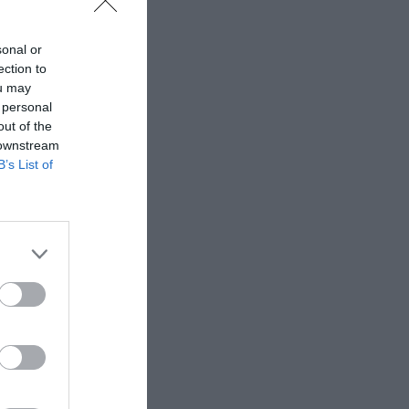
sonal or
ection to
ou may
 personal
out of the
 downstream
B’s List of
 νέος
τα