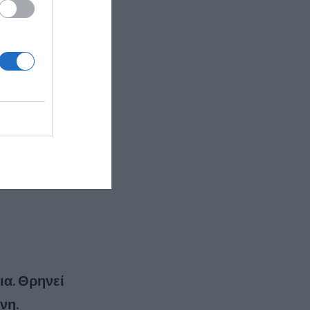
ρο στη βία,
κτο». Κάθε
ίδιο της το
ια.
Θρηνεί
νη.