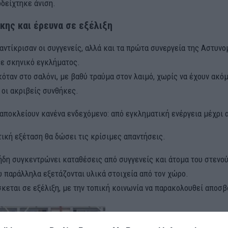
δείχτηκε άνιση.
κης και έρευνα σε εξέλιξη
αντίκρισαν οι συγγενείς, αλλά και τα πρώτα συνεργεία της Αστυνο
ε σκηνικό εγκλήματος.
όταν στο σαλόνι, με βαθύ τραύμα στον λαιμό, χωρίς να έχουν ακό
 οι ακριβείς συνθήκες.
 αποκλείουν κανένα ενδεχόμενο: από εγκληματική ενέργεια μέχρι α
τική εξέταση θα δώσει τις κρίσιμες απαντήσεις.
ήδη συγκεντρώνει καταθέσεις από συγγενείς και άτομα του στενο
ώ παράλληλα εξετάζονται υλικά στοιχεία από τον χώρο.
σκεται σε εξέλιξη, με την τοπική κοινωνία να παρακολουθεί αποσ