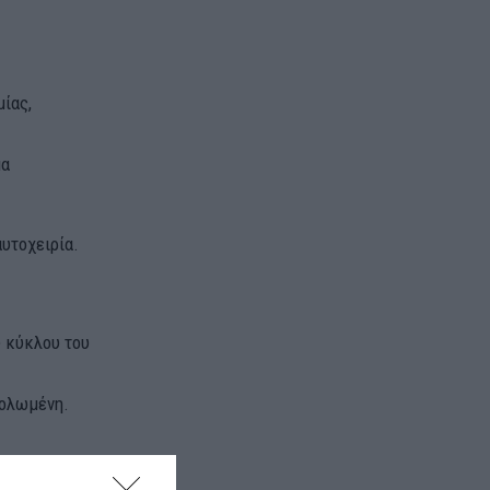
μίας,
μα
υτοχειρία.
ύ κύκλου του
βολωμένη.