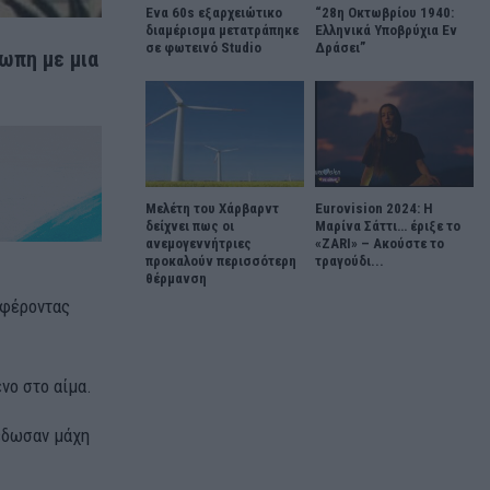
Ένα 60s εξαρχειώτικο
“28η Οκτωβρίου 1940:
διαμέρισμα μετατράπηκε
Ελληνικά Υποβρύχια Εν
σε φωτεινό Studio
Δράσει”
ωπη με μια
Μελέτη του Χάρβαρντ
Eurovision 2024: Η
δείχνει πως οι
Μαρίνα Σάττι… έριξε το
ανεμογεννήτριες
«ZARI» – Ακούστε το
προκαλούν περισσότερη
τραγούδι...
θέρμανση
 φέροντας
νο στο αίμα.
 έδωσαν μάχη