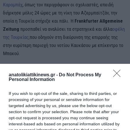
Καραμπάχ
, όπως τον περιγράφουν οι σχολιαστές, επειδή
διήρκησε μόλις 24 ώρες με τη νίκη του Αζερμπαϊτζάν, την
οποία η Τουρκία στήριξε και πάλι. Η
Frankfurter Allgemeine
Zeitung
προσπαθεί να αναλύσει τα στρατηγικά και άλλα
οφέλη
της Τουρκίας,
που οδηγούν στη διεύρυνση της επιρροής της
στην ευρύτερη περιοχή του νοτίου Καυκάσου με επίκεντρο το
Μπακού.
“Το Αζερμπαϊτζάν είναι ο στενότερος σύμμαχος της Τουρκίας”
γράφει. “Και οι δύο πλευρές περιγράφουν τη γλωσσική και
anatolikiattikinews.gr -
Do Not Process My
Personal Information
πολιτιστική τους εγγύτητα με το σύνθημα ‘ένα έθνος, δύο
κράτη`. Εδώ και μερικά χρόνια έχει προστεθεί και η στενή
If you wish to opt-out of the sale, sharing to third parties, or
στρατιωτική συνεργασία. Το 2010 οι δύο χώρες υπέγραψαν
processing of your personal or sensitive information for
targeted advertising by us, please use the below opt-out
συμφωνία στρατιωτικής αρωγής. Η Τουρκία εκπαιδεύει
section to confirm your selection. Please note that after your
στρατιώτες του Αζερμπαϊτζάν και προμηθεύει τη χώρα με
opt-out request is processed you may continue seeing
όπλα. Ο Ερντογάν δεν έχει επίσης αποκλείσει το ενδεχόμενο
interest-based ads based on personal information utilized by
us or personal information disclosed to third parties prior to