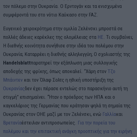
τον πόλεμο στην Ουκρανία. Ο Ερντογάν και τα ενισχυμένα
συμφέροντά του στο νότιο Καύκασο στην FAZ.
Ευγενικό χειροκρότημα στην ομιλία Ζελένσκι μπροστά σε
πολλές άδειες καρέκλες της ολομέλειας στα
HE
. Τι συμβαίνει;
Η διεθνής κοινότητα συνήθισε στην ιδέα του πολέμου στην
Ουκρανία; Καταρρέει η διεθνής αλληλεγγύη; Ο σχολιαστής της
Handelsblatt
παρατηρεί την εξάπλωση μιας συλλογικής
αποδοχής της φρίκης, όπως αποκαλεί. “Χάρη στον
Τζο
Μπάιντεν
και τον Όλαφ Σολτς η ηθική υποστήριξη της
Ουκρανίας
δεν έχει πέρασε εντελώς στο παρασκήνιο αυτή τη
στιγμή” επισημαίνει. “Ήταν ο πρόεδρος των ΗΠΑ και ο
καγκελάριος της Γερμανίας που κράτησαν ψηλά τη σημαία της
Ουκρανίας στον ΟΗΕ μαζί με τον Ζελένσκι, ενώ
Γαλλία
και
Βρετανία
έστειλαν αντιπροσωπείες.
Για την πορεία του
πολέμου και την επιτακτική ανάγκη προοπτικής για την ειρήνη