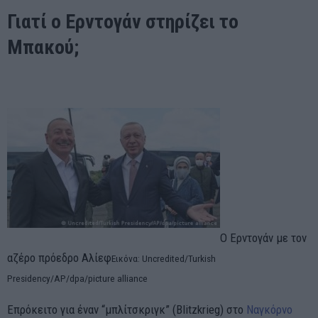
Γιατί ο Ερντογάν στηρίζει το
Μπακού;
Ο Ερντογάν με τον
αζέρο πρόεδρο Αλίεφ
Εικόνα: Uncredited/Turkish
Presidency/AP/dpa/picture alliance
Επρόκειτο για έναν “μπλίτσκριγκ” (Blitzkrieg) στο
Ναγκόρνο