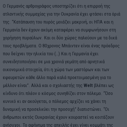
Ο Γερμανός αρθρογράφος υποστηρίζει ότι η επιρροή της
ατλαντικής συμμαχίας για την Ουκρανία έχει φτάσει στα όριά
της. “Κατάπαυση του πυρός μοιάζει μακρινή, οι ΗΠΑ και η
Γερμανία δεν έχουν ακόμη καταφέρει να συμφωνήσουν στη
χορήγηση πυραύλων. Και οι δύο χώρες παλεύουν με τα δικά
τους προβλήματα. Ο 80χρονος Μπάιντεν είναι ένας πρόεδρος
που δείχνει την ηλικία του (…) Και η Γερμανία έχει
συνειδητοποιήσει σε μια χρονιά γεμάτη από αρνητικά
οικονομικά στοιχεία, ότι η χώρα των μαστόρων και των
εφευρετών κάθε άλλο παρά καλά προετοιμασμένη για το
μέλλον είναι”. Αλλά και ο σχολιαστής της
Welt
βλέπει ως
κίνδυνο ότι πλέον ο κόσμος συνηθίζει στον πόλεμο. “Όσο
κυνικό κι αν ακούγεται, ο πόλεμος αρχίζει να χάνει τη
δυναμική να προσελκύει την προσοχή” διαπιστώνει. “Οι
άνθρωποι εκτός Ουκρανίας έχουν κουραστεί να κοιτάζουν
ανήσυχοι. Το αφήγημα της απειλής έχει γίνει κομμάτι της