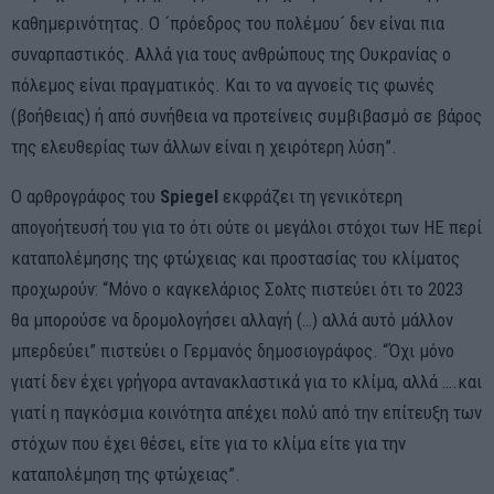
καθημερινότητας. Ο ´πρόεδρος του πολέμου´ δεν είναι πια
συναρπαστικός. Αλλά για τους ανθρώπους της Ουκρανίας ο
πόλεμος είναι πραγματικός. Και το να αγνοείς τις φωνές
(βοήθειας) ή από συνήθεια να προτείνεις συμβιβασμό σε βάρος
της ελευθερίας των άλλων είναι η χειρότερη λύση”.
O αρθρογράφος του
Spiegel
εκφράζει τη γενικότερη
απογοήτευσή του για το ότι ούτε οι μεγάλοι στόχοι των ΗΕ περί
καταπολέμησης της φτώχειας και προστασίας του κλίματος
προχωρούν: “Μόνο ο καγκελάριος Σολτς πιστεύει ότι το 2023
θα μπορούσε να δρομολογήσει αλλαγή (…) αλλά αυτό μάλλον
μπερδεύει” πιστεύει ο Γερμανός δημοσιογράφος. “Όχι μόνο
γιατί δεν έχει γρήγορα αντανακλαστικά για το κλίμα, αλλά ….και
γιατί η παγκόσμια κοινότητα απέχει πολύ από την επίτευξη των
στόχων που έχει θέσει, είτε για το κλίμα είτε για την
καταπολέμηση της φτώχειας”.