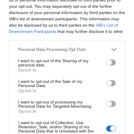
δημιουργίας δικής του στρατιωτικής βάσης στη χώρα. Στον πιο
your opt-out. You may separately opt-out of the further
πρόσφατο πόλεμο για το Ναγκόρνο Καραμπάχ το 2020 δεν ήταν
disclosure of your personal information by third parties on the
μόνο η τουρκική στρατιωτική ενίσχυση που βοήθησε το
IAB’s list of downstream participants. This information may
also be disclosed by us to third parties on the
IAB’s List of
Αζερμπαϊτζάν να φτάσει στη νίκη. Καθοριστικό ρόλο έπαιξαν
Downstream Participants
that may further disclose it to other
και τα τουρκικά ντρόουν. Ο πόλεμος έδωσε σημαντική ώθηση
third parties.
στην τουρκική πολιτική εξαγωγής όπλων (…) Η επιτυχημένη
Personal Data Processing Opt Outs
υποστήριξη από την Τουρκία τής επέτρεψε να εδραιώσει την
δικής της επιρροή στον
νότιο Καύκασο
και να περιορίσει την
I want to opt-out of the Sharing of my
personal data.
ιρανική επιρροή στην περιοχή. Η Άγκυρα μπόρεσε επίσης να
Opted In
δεσμεύσει πιο στενά τα άλλα τουρκικά κράτη και να
I want to opt-out of the Sale of my
παρουσιαστεί ως υπέρμαχος των συμφερόντων τους. Έκτοτε η
Personal Data.
Opted In
Τουρκία έδωσε στην εξωτερική της πολιτική ένα ισχυρότερο
στρατιωτικό υπόβαθρο”. dw.gr
I want to opt-out of processing my
Personal Data for Targeted Advertising.
Opted In
I want to opt-out of Collection, Use,
Retention, Sale, and/or Sharing of my
Personal Data that Is Unrelated with the