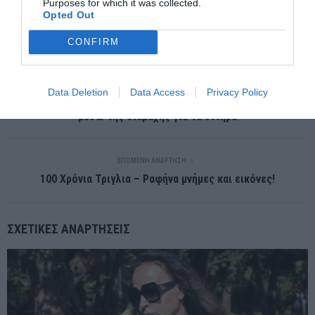
Purposes for which it was collected.
Opted Out
CONFIRM
ΠΡΟΗΓΟΎΜΕΝΗ ΑΝΆΡΤΗΣΗ
Data Deletion
Data Access
Privacy Policy
Διακοπή στρατιωτικής ενίσχυσης Πολωνίας σε Ουκρανία εν
μέσω της διαμάχης για τα σιτηρά
ΕΠΌΜΕΝΗ ΑΝΆΡΤΗΣΗ
100 Χρόνια Τριγλια – Ραφήνα μνήμες και εικόνες!
ΣΧΕΤΙΚΈΣ ΑΝΑΡΤΉΣΕΙΣ