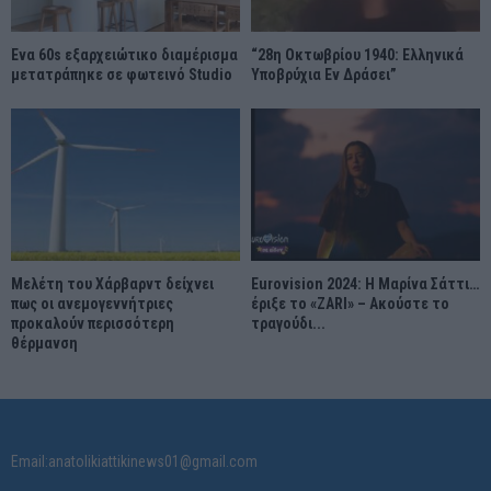
Ένα 60s εξαρχειώτικο διαμέρισμα
“28η Οκτωβρίου 1940: Ελληνικά
μετατράπηκε σε φωτεινό Studio
Υποβρύχια Εν Δράσει”
Μελέτη του Χάρβαρντ δείχνει
Eurovision 2024: Η Μαρίνα Σάττι…
πως οι ανεμογεννήτριες
έριξε το «ZARI» – Ακούστε το
προκαλούν περισσότερη
τραγούδι...
θέρμανση
Email:anatolikiattikinews01@gmail.com