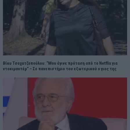
Βίκυ Τσοχατζοπούλου: “Μου έγινε πρόταση από το Netflix για
ντοκιμαντέρ” – Σε πανεπιστήμιο του εξωτερικού ο γιος της