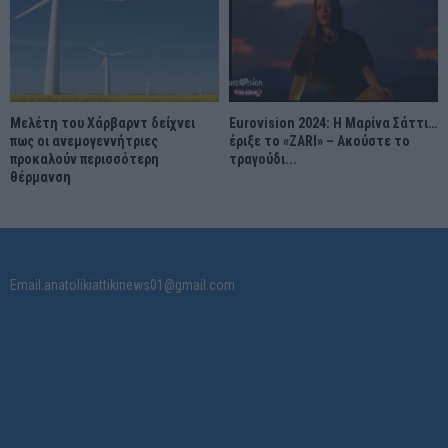
Μελέτη του Χάρβαρντ δείχνει
Eurovision 2024: Η Μαρίνα Σάττι…
πως οι ανεμογεννήτριες
έριξε το «ZARI» – Ακούστε το
προκαλούν περισσότερη
τραγούδι...
θέρμανση
Email:anatolikiattikinews01@gmail.com