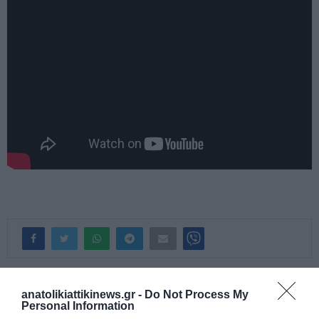
ΠΡΟΗΓΟΎΜΕΝΗ ΑΝΆΡΤΗΣΗ
anatolikiattikinews.gr -
Do Not Process My
Personal Information
Γνωστός μάνατζερ ποδοσφαίρου ο άνδρας που ανασύρθηκε