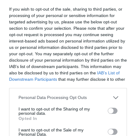
νεκρός απ’ τις γραμμές του Μετρό Συντάγματος
If you wish to opt-out of the sale, sharing to third parties, or
processing of your personal or sensitive information for
ΕΠΌΜΕΝΗ ΑΝΆΡΤΗΣΗ
targeted advertising by us, please use the below opt-out
SAFE Ευρωπαϊκή άμυνα: Χτυπάει την καμπάνα η Αθήνα – Η ΕΕ
section to confirm your selection. Please note that after your
Γερμανία κάνει ότι δεν ακούει
opt-out request is processed you may continue seeing
interest-based ads based on personal information utilized by
us or personal information disclosed to third parties prior to
your opt-out. You may separately opt-out of the further
ΣΧΕΤΙΚΈΣ ΑΝΑΡΤΉΣΕΙΣ
disclosure of your personal information by third parties on the
IAB’s list of downstream participants. This information may
also be disclosed by us to third parties on the
IAB’s List of
Downstream Participants
that may further disclose it to other
third parties.
Personal Data Processing Opt Outs
I want to opt-out of the Sharing of my
personal data.
Opted In
I want to opt-out of the Sale of my
Personal Data.