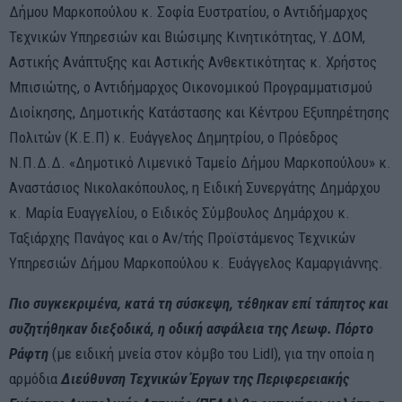
Δήμου Μαρκοπούλου κ. Σοφία Ευστρατίου, ο Αντιδήμαρχος
Τεχνικών Υπηρεσιών και Βιώσιμης Κινητικότητας, Υ.ΔΟΜ,
Αστικής Ανάπτυξης και Αστικής Ανθεκτικότητας κ. Χρήστος
Μπισιώτης, ο Αντιδήμαρχος Οικονομικού Προγραμματισμού
Διοίκησης, Δημοτικής Κατάστασης και Κέντρου Εξυπηρέτησης
Πολιτών (Κ.Ε.Π) κ. Ευάγγελος Δημητρίου, ο Πρόεδρος
Ν.Π.Δ.Δ. «Δημοτικό Λιμενικό Ταμείο Δήμου Μαρκοπούλου» κ.
Αναστάσιος Νικολακόπουλος, η Ειδική Συνεργάτης Δημάρχου
κ. Μαρία Ευαγγελίου, ο Ειδικός Σύμβουλος Δημάρχου κ.
Ταξιάρχης Πανάγος και ο Αν/τής Προϊστάμενος Τεχνικών
Υπηρεσιών Δήμου Μαρκοπούλου κ. Ευάγγελος Καμαργιάννης.
Πιο συγκεκριμένα, κατά τη
σύσκεψ
η, τέθηκαν επί τάπητος και
συζητήθηκαν διεξοδικά, η οδική ασφάλεια της
Λ
εωφ
. Πόρτο
Ράφτη
(με ειδική μνεία στον κόμβο του Lidl), για την οποία η
αρμόδια
Διεύθυνση Τεχνικών Έργων της Περιφερειακής