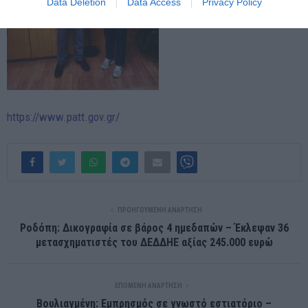
Data Deletion
Data Access
Privacy Policy
https://www.patt.gov.gr/
ΠΡΟΗΓΟΎΜΕΝΗ ΑΝΆΡΤΗΣΗ
Ροδόπη: Δικογραφία σε βάρος 4 ημεδαπών – Έκλεψαν 36
μετασχηματιστές του ΔΕΔΔΗΕ αξίας 245.000 ευρώ
ΕΠΌΜΕΝΗ ΑΝΆΡΤΗΣΗ
Βουλιαγμένη: Εμπρησμός σε γνωστό εστιατόριο –