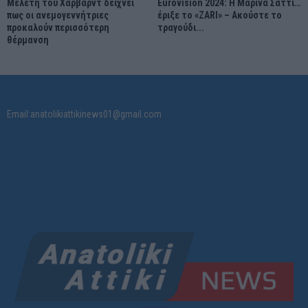
Μελέτη του Χάρβαρντ δείχνει
Eurovision 2024: Η Μαρίνα Σάττι…
πως οι ανεμογεννήτριες
έριξε το «ZARI» – Ακούστε το
προκαλούν περισσότερη
τραγούδι...
θέρμανση
Email:anatolikiattikinews01@gmail.com