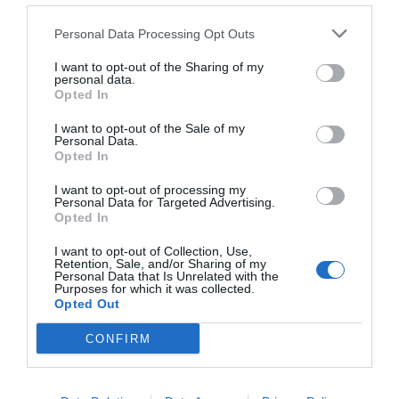
«
Στην Περιφέρεια Αττικής, προς υλοποίηση του πρωταρχικού
οράματος του Περιφερειάρχη μας κ. Νίκου Χαρδαλιά
για μία
Personal Data Processing Opt Outs
Αττική
πράσινη, βιώσιμη, ασφαλή και ανθεκτική
, εργαζόμαστε
I want to opt-out of the Sharing of my
με σοβαρότητα και ευθύνη, και σε στενή συνεργασία με τους
personal data.
Opted In
Δήμους
μας,
I want to opt-out of the Sale of my
Personal Data.
Έτσι και εδώ, στο Δήμο Μαρκοπούλου, είχαμε
μία πολύ αγαστή
Opted In
και γόνιμη συνεργασία με τον
Δήμαρχο κ. Αλ
λ
αγι
άννη,
με
I want to opt-out of processing my
γνώμονα
την ασφάλεια και
τη βελτίωση του βιοτικού επιπέδου
Personal Data for Targeted Advertising.
Opted In
των κατοίκων της περιοχής».
I want to opt-out of Collection, Use,
Retention, Sale, and/or Sharing of my
Personal Data that Is Unrelated with the
Purposes for which it was collected.
Opted Out
CONFIRM