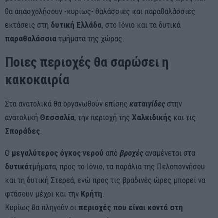
θα απασχολήσουν -κυρίως- θαλάσσιες και παραθαλάσσιες
εκτάσεις στη
δυτική
Ελλάδα
, στο Ιόνιο και τα δυτικά
παραθαλάσσια
τμήματα της χώρας.
Ποιες περιοχές θα σαρώσει η
κακοκαιρία
Στα ανατολικά θα οργανωθούν επίσης
καταιγίδες
στην
ανατολική
Θεσσαλία
, την περιοχή της
Χαλκιδικής
και τις
Σποράδες
.
Ο
μεγαλύτερος όγκος νερού
από
βροχές
αναμένεται στα
δυτικά
τμήματα, προς το Ιόνιο, τα παράλια της Πελοποννήσου
και τη δυτική Στερεά, ενώ προς τις βραδινές ώρες μπορεί να
φτάσουν μέχρι και την
Κρήτη
.
Κυρίως θα πληγούν οι
περιοχές που είναι κοντά στη