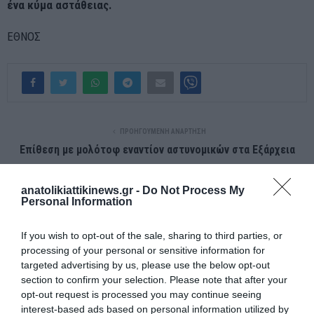
ένα κύμα αστάθειας.
ΕΘΝΟΣ
ΠΡΟΗΓΟΎΜΕΝΗ ΑΝΆΡΤΗΣΗ
Επίθεση με μολότοφ εναντίον αστυνομικών στα Εξάρχεια
anatolikiattikinews.gr -
Do Not Process My
ΕΠΌΜΕΝΗ ΑΝΆΡΤΗΣΗ
Personal Information
Νεκρός 23χρονος Σμηνίτης – Η ανακοίνωση του ΓΕΑ
If you wish to opt-out of the sale, sharing to third parties, or
processing of your personal or sensitive information for
ΣΧΕΤΙΚΈΣ ΑΝΑΡΤΉΣΕΙΣ
targeted advertising by us, please use the below opt-out
section to confirm your selection. Please note that after your
opt-out request is processed you may continue seeing
interest-based ads based on personal information utilized by