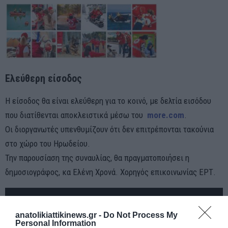
Ελεύθερη είσοδος
Η είσοδος θα είναι ελεύθερη για το κοινό, με δελτία εισόδου
που διατίθενται αποκλειστικά μέσω του
more.com
.
Οι διοργανωτές υπενθυμίζουν ότι δεν επιτρέπονται τακούνια
στο χώρο του Ηρωδείου.
Την παρουσίαση της συναυλίας, θα πραγματοποιήσει η
δημοσιογράφος, κα Ελένη Χρονά. Χορηγός επικοινωνίας ΕΡΤ.
anatolikiattikinews.gr -
Do Not Process My
Personal Information