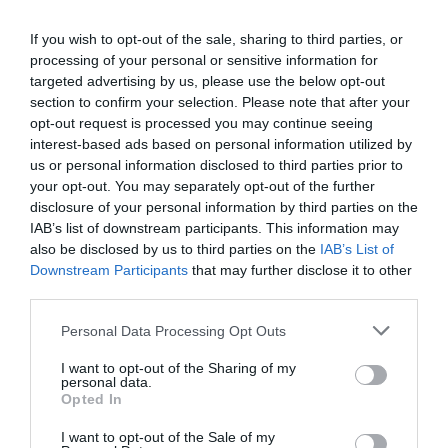
If you wish to opt-out of the sale, sharing to third parties, or
processing of your personal or sensitive information for
targeted advertising by us, please use the below opt-out
section to confirm your selection. Please note that after your
opt-out request is processed you may continue seeing
interest-based ads based on personal information utilized by
us or personal information disclosed to third parties prior to
your opt-out. You may separately opt-out of the further
Υ.Σ.:
disclosure of your personal information by third parties on the
Η συναυλία αυτή δεν αποτελεί μόνο μια καλλιτεχνική εμπειρία,
IAB’s list of downstream participants. This information may
also be disclosed by us to third parties on the
IAB’s List of
αλλά και μια υπενθύμιση ότι οι αξίες της ανθρωπιάς και της
Downstream Participants
that may further disclose it to other
αλληλεγγύης είναι πάντα επίκαιρες και σήμερα, ίσως
third parties.
περισσότερο από ποτέ
Personal Data Processing Opt Outs
I want to opt-out of the Sharing of my
personal data.
Opted In
I want to opt-out of the Sale of my
ΠΡΟΗΓΟΎΜΕΝΗ ΑΝΆΡΤΗΣΗ