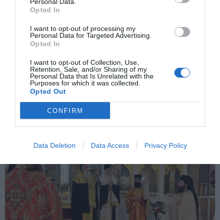
Personal Data.
Opted In
Από Τύχη δεν Υπήρξαν Τραυματισμοί
I want to opt-out of processing my
Personal Data for Targeted Advertising.
Opted In
ΕΠΌΜΕΝΗ ΑΝΆΡΤΗΣΗ
Θεσσαλία: Οι κτηνοτρόφοι στο χείλος της καταστροφής –
I want to opt-out of Collection, Use,
«Χανόμαστε» προειδοποιούν καθώς η ευλογιά θερίζει τα
Retention, Sale, and/or Sharing of my
κοπάδια
Personal Data that Is Unrelated with the
Purposes for which it was collected.
Opted Out
ΣΧΕΤΙΚΈΣ ΑΝΑΡΤΉΣΕΙΣ
CONFIRM
Data Deletion
Data Access
Privacy Policy