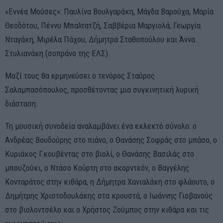
«Εννέα Μούσες»: Παυλίνα Βουλγαράκη, Μάγδα Βαρούχα, Μαρία
Θεοδότου, Πέννυ Μπαλτατζή, Σαββέρια Μαργιολά, Γεωργία
Νταγάκη, Μιρέλα Πάχου, Δήμητρα Σταθοπούλου και Άννα
Στυλιανάκη (σοπράνο της ΕΛΣ).
Μαζί τους θα ερμηνεύσει ο τενόρος Σταύρος
Σαλαμπασόπουλος, προσθέτοντας μια συγκινητική λυρική
διάσταση.
Τη μουσική συνοδεία αναλαμβάνει ένα εκλεκτό σύνολο: ο
Ανδρέας Βουδούρης στο πιάνο, ο Θανάσης Σοφράς στο μπάσο, ο
Κυριάκος Γκουβέντας στο βιολί, ο Θανάσης Βασιλάς στο
μπουζούκι, ο Ντάσο Κούρτη στο ακορντεόν, ο Βαγγέλης
Κονταράτος στην κιθάρα, η Δήμητρα Χανιαλάκη στο φλάουτο, ο
Δημήτρης Χριστοδουλάκης στα κρουστά, ο Ιωάννης Γιοβανούς
στο βιολοντσέλο και ο Χρήστος Ζούμπος στην κιθάρα και τις