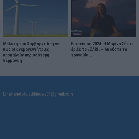
Μελέτη του Χάρβαρντ δείχνει
Eurovision 2024: Η Μαρίνα Σάττι…
πως οι ανεμογεννήτριες
έριξε το «ZARI» – Ακούστε το
προκαλούν περισσότερη
τραγούδι...
θέρμανση
Email:anatolikiattikinews01@gmail.com