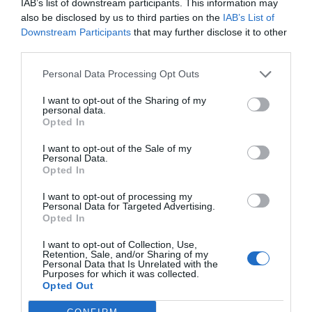
IAB’s list of downstream participants. This information may
ΠΡΟΗΓΟΎΜΕΝΗ ΑΝΆΡΤΗΣΗ
also be disclosed by us to third parties on the
IAB’s List of
Καστοριά: «Σκότωσαν πρώτα τη μαμά αρκούδα και μετά τα δύο
Downstream Participants
that may further disclose it to other
μικρά της που θήλαζαν»
third parties.
Personal Data Processing Opt Outs
ΕΠΌΜΕΝΗ ΑΝΆΡΤΗΣΗ
Τα Ναυπηγεία Ελευσίνας αναζητούν τη… «χρυσή» παραγγελία
I want to opt-out of the Sharing of my
personal data.
πλοίων
Opted In
I want to opt-out of the Sale of my
Personal Data.
ΣΧΕΤΙΚΈΣ ΑΝΑΡΤΉΣΕΙΣ
Opted In
I want to opt-out of processing my
Personal Data for Targeted Advertising.
Opted In
I want to opt-out of Collection, Use,
Retention, Sale, and/or Sharing of my
Personal Data that Is Unrelated with the
Purposes for which it was collected.
Opted Out