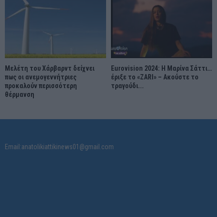
Μελέτη του Χάρβαρντ δείχνει
Eurovision 2024: Η Μαρίνα Σάττι…
πως οι ανεμογεννήτριες
έριξε το «ZARI» – Ακούστε το
προκαλούν περισσότερη
τραγούδι...
θέρμανση
Email:anatolikiattikinews01@gmail.com