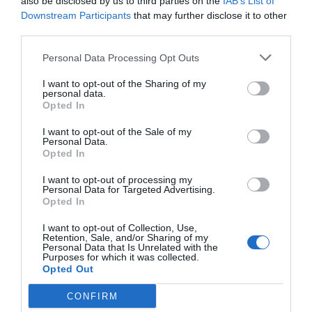
also be disclosed by us to third parties on the
IAB’s List of
Downstream Participants
that may further disclose it to other
Υ.Γ. Ο λαγοκέφαλος αποτελεί το πιο
third parties.
ορατό σημάδι μιας ευρύτερης
Personal Data Processing Opt Outs
διαδικασίας που ήδη βρίσκεται σε
I want to opt-out of the Sharing of my
personal data.
εξέλιξη.
Opted In
I want to opt-out of the Sale of my
Η Μεσόγειος δεν δέχεται απλώς εισβολές
Personal Data.
Opted In
ειδών μετασχηματίζει τη βιολογική της
I want to opt-out of processing my
ταυτότητα.
Personal Data for Targeted Advertising.
Opted In
Όμως ένα μέρος της σημερινής κρίσης έχει και ανθρώπινη
I want to opt-out of Collection, Use,
Retention, Sale, and/or Sharing of my
διάσταση. Η πολιτεία άργησε σημαντικά να αναγνωρίσει το
Personal Data that Is Unrelated with the
Purposes for which it was collected.
μέγεθος του προβλήματος και να λάβει ουσιαστικά μέτρα
Opted Out
πρόληψης και περιορισμού.
CONFIRM
Ακόμη
και
τώρα,
η
εφαρμογή
του
μέτρου
οικονομικής