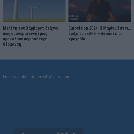
Μελέτη του Χάρβαρντ δείχνει
Eurovision 2024: Η Μαρίνα Σάττι…
πως οι ανεμογεννήτριες
έριξε το «ZARI» – Ακούστε το
προκαλούν περισσότερη
τραγούδι...
θέρμανση
Email:anatolikiattikinews01@gmail.com