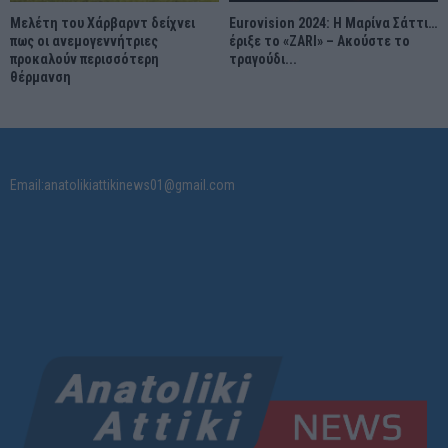
Μελέτη του Χάρβαρντ δείχνει
Eurovision 2024: Η Μαρίνα Σάττι…
πως οι ανεμογεννήτριες
έριξε το «ZARI» – Ακούστε το
προκαλούν περισσότερη
τραγούδι...
θέρμανση
Email:anatolikiattikinews01@gmail.com