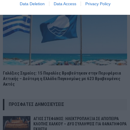
Data Deletion
Data Access
Privacy Policy
Γαλάζιες Σημαίες: 15 Παραλίες Βραβεύτηκαν στην Περιφέρεια
Αττικής – Δεύτερη η Ελλάδα Παγκοσμίως με 623 Βραβευμένες
Ακτές
ΠΡΌΣΦΑΤΕΣ ΔΗΜΟΣΙΕΎΣΕΙΣ
ΑΓΙΟΣ ΣΤΕΦΑΝΟΣ: ΗΛΕΚΤΡΟΠΛΗΞΙΑ ΣΕ ΑΠΟΠΕΙΡΑ
ΚΛΟΠΗΣ ΧΑΛΚΟΥ – ΔΥΟ ΣΥΛΛΗΨΕΙΣ ΓΙΑ ΘΑΝΑΤΗΦΟΡΑ
ΕΚΘΕΣΗ