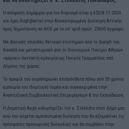
και να υποστηρίξει ο
κ. Στελλάτος Πολύδωρος.
Η
απόφαση
Δ
ημάρχου για τον διορισμό είναι η 652/8.11.2024
και έχει διαβιβαστεί στην
Α
ποκεντρωμένη
Δ
ιοίκηση
Α
ττικής
προς δημοσίευση σε ΦΕΚ με το υπ’ αριθ πρώτ. 23695 έγγραφο
.
Με βασικές σπουδές θετικών επιστημών από το Guelph του
Καναδά και μεταπτυχιακό από το Οικονομικό Παν/μιο Αθηνών
«φέρνει» πενταετή εμπειρία ως Γενικός Γραμματέας από
Δήμους της χώρας.
Το προφίλ του συμπληρώνει επιπρόσθετα πάνω από 20 χρόνια
εμπειρία του ιδιωτικού τομέα και συγκεκριμένα στην
Αναπτυξιακή Συμβουλευτική Επιχειρήσεων & την Εκπαίδευση.
Η
Δ
ημοτική
Α
ρχή καλωσορίζει τον κ. Στελλάτο στο
ν
Δ
ήμο μας
ενώ του εύχεται εμπνευσμένη διοίκηση που θα εξομαλύνει τις
πρόσφατες προσωρινές δυσκολίες και θα συμβάλει στην