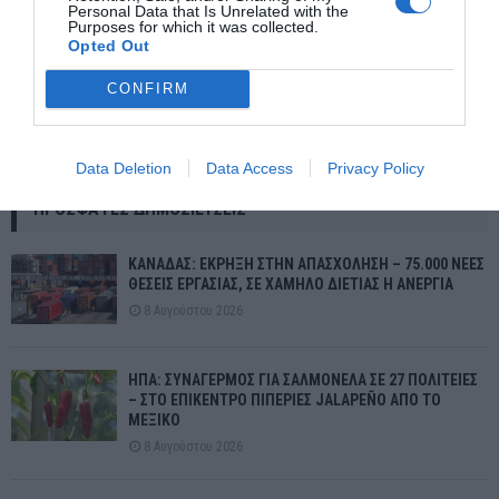
Personal Data that Is Unrelated with the
Purposes for which it was collected.
Opted Out
CONFIRM
Κέρκυρα: Μεγάλος βράχος έπεσε σε κεντρικό δρόμο χωριού
Data Deletion
Data Access
Privacy Policy
ΠΡΌΣΦΑΤΕΣ ΔΗΜΟΣΙΕΎΣΕΙΣ
ΚΑΝΑΔΑΣ: ΕΚΡΗΞΗ ΣΤΗΝ ΑΠΑΣΧΟΛΗΣΗ – 75.000 ΝΕΕΣ
ΘΕΣΕΙΣ ΕΡΓΑΣΙΑΣ, ΣΕ ΧΑΜΗΛΟ ΔΙΕΤΙΑΣ Η ΑΝΕΡΓΙΑ
8 Αυγούστου 2026
ΗΠΑ: ΣΥΝΑΓΕΡΜΟΣ ΓΙΑ ΣΑΛΜΟΝΕΛΑ ΣΕ 27 ΠΟΛΙΤΕΙΕΣ
– ΣΤΟ ΕΠΙΚΕΝΤΡΟ ΠΙΠΕΡΙΕΣ JALAPEÑO ΑΠΟ ΤΟ
ΜΕΞΙΚΟ
8 Αυγούστου 2026