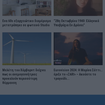
Ένα 60s εξαρχειώτικο διαμέρισμα
“28η Οκτωβρίου 1940: Ελληνικά
μετατράπηκε σε φωτεινό Studio
Υποβρύχια Εν Δράσει”
Μελέτη του Χάρβαρντ δείχνει
Eurovision 2024: Η Μαρίνα Σάττι…
πως οι ανεμογεννήτριες
έριξε το «ZARI» – Ακούστε το
προκαλούν περισσότερη
τραγούδι...
θέρμανση