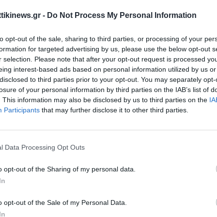
αλώντας λεκτικό διαπληκτισμό μεταξύ των οδηγών και συναδέλφ
ttikinews.gr -
Do Not Process My Personal Information
το σημείο.
to opt-out of the sale, sharing to third parties, or processing of your per
 λεπτά, η ένταση ξέφυγε από κάθε έλεγχο. Ένας από τους εμπλεκ
formation for targeted advertising by us, please use the below opt-out s
γαλε μαχαίρι και να επιτέθηκε στους τρεις άνδρες, τραυματίζοντά
r selection. Please note that after your opt-out request is processed y
eing interest-based ads based on personal information utilized by us or
ς, ευτυχώς, φέρουν ελαφρά τραύματα και μεταφέρθηκαν άμεσα στο
disclosed to third parties prior to your opt-out. You may separately opt-
losure of your personal information by third parties on the IAB’s list of
ια τις πρώτες βοήθειες. Ο δράστης συνελήφθη επί τόπου, ενώ η 
. This information may also be disclosed by us to third parties on the
IA
νολικά σε πέντε συλλήψεις, καθώς φέρεται ότι στο επεισόδιο σ
Participants
that may further disclose it to other third parties.
γαζόμενοι της μεταφορικής εταιρείας.
υμπλοκή έχει προκαλέσει έντονο προβληματισμό στους κατοίκους
l Data Processing Opt Outs
 αυτόπτες μάρτυρες να κάνουν λόγο για «πανικό και φωνές στη μέσ
o opt-out of the Sharing of my personal data.
In
η διεξάγεται από την Υποδιεύθυνση Ασφαλείας Αθηνών, η οποία εξ
του τροχαίου όσο και τα κίνητρα που οδήγησαν στη βίαιη επίθεση.
o opt-out of the Sale of my Personal Data.
In
να υπήρχε προηγούμενη ένταση μεταξύ των εμπλεκομένων.