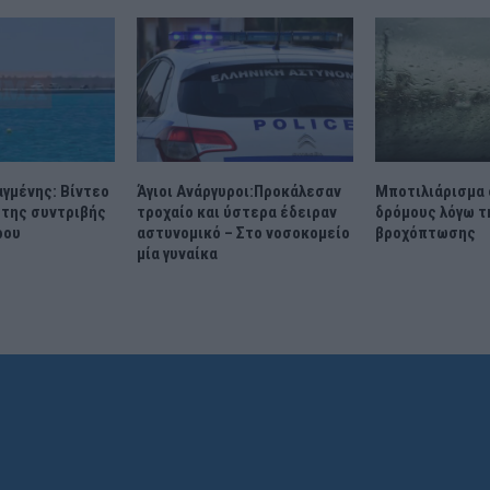
γμένης: Βίντεο
Άγιοι Ανάργυροι:Προκάλεσαν
Μποτιλιάρισμα
 της συντριβής
τροχαίο και ύστερα έδειραν
δρόμους λόγω τ
ρου
αστυνομικό – Στο νοσοκομείο
βροχόπτωσης
μία γυναίκα