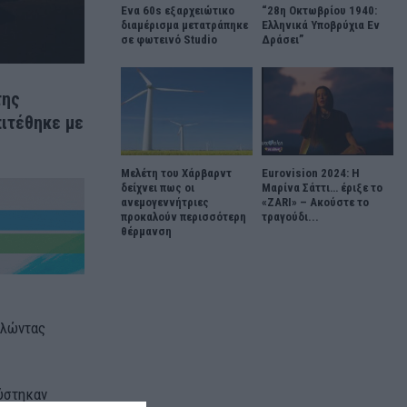
Ένα 60s εξαρχειώτικο
“28η Οκτωβρίου 1940:
διαμέρισμα μετατράπηκε
Ελληνικά Υποβρύχια Εν
σε φωτεινό Studio
Δράσει”
της
πιτέθηκε με
Μελέτη του Χάρβαρντ
Eurovision 2024: Η
δείχνει πως οι
Μαρίνα Σάττι… έριξε το
ανεμογεννήτριες
«ZARI» – Ακούστε το
προκαλούν περισσότερη
τραγούδι...
θέρμανση
αλώντας
ύστηκαν