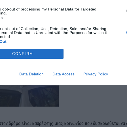
to opt-out of processing my Personal Data for Targeted
κό έρχεται να προστεθεί σε μια μακρά λίστα βίαιων συμβάντων πο
ing.
In
χαία επεισόδια και εξελίσσονται σε συγκρούσεις με τραυματισμού
o opt-out of Collection, Use, Retention, Sale, and/or Sharing
 δεν είναι πια σπάνιο φαινόμενο στις ελληνικές πόλεις. Η ψυχική 
ersonal Data that Is Unrelated with the Purposes for which it
lected.
καθημερινότητας και η έλλειψη αυτοσυγκράτησης οδηγούν συχνά σε
Out
α.
CONFIRM
Data Deletion
Data Access
Privacy Policy
στον δρόμο είναι καθρέφτης μιας κοινωνίας που δυσκολεύεται να 