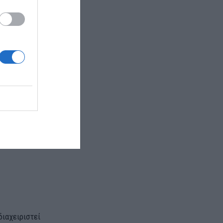
υ ξεκινούν
ς.
ένταση, οι
 τραγικά
διαχειριστεί