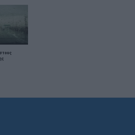
 στους
ης