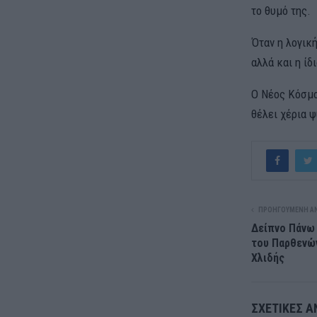
το θυμό της.
Όταν η λογική
αλλά και η ίδ
Ο Νέος Κόσμο
θέλει χέρια ψ
ΠΡΟΗΓΟΎΜΕΝΗ Α
Δείπνο Πάνω 
του Παρθενών
Χλιδής
ΣΧΕΤΙΚΈΣ Α