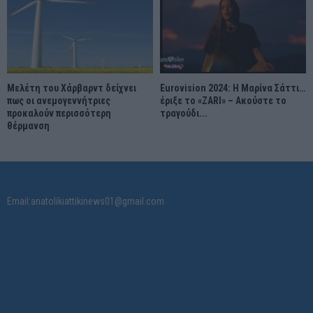
Μελέτη του Χάρβαρντ δείχνει
Eurovision 2024: Η Μαρίνα Σάττι…
πως οι ανεμογεννήτριες
έριξε το «ZARI» – Ακούστε το
προκαλούν περισσότερη
τραγούδι...
θέρμανση
Email:anatolikiattikinews01@gmail.com