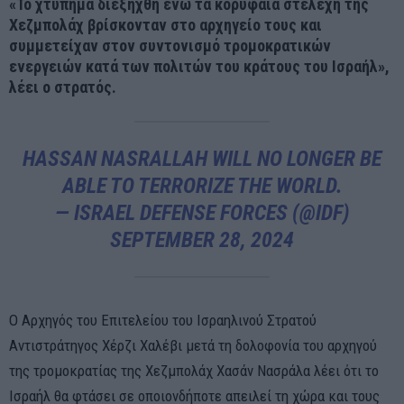
«Το χτύπημα διεξήχθη ενώ τα κορυφαία στελέχη της
Χεζμπολάχ βρίσκονταν στο αρχηγείο τους και
συμμετείχαν στον συντονισμό τρομοκρατικών
ενεργειών κατά των πολιτών του κράτους του Ισραήλ»,
λέει ο στρατός.
HASSAN NASRALLAH WILL NO LONGER BE
ABLE TO TERRORIZE THE WORLD.
— ISRAEL DEFENSE FORCES (@IDF)
SEPTEMBER 28, 2024
Ο Αρχηγός του Επιτελείου του Ισραηλινού Στρατού
Αντιστράτηγος Χέρζι Χαλέβι μετά τη δολοφονία του αρχηγού
της τρομοκρατίας της Χεζμπολάχ Χασάν Νασράλα λέει ότι το
Ισραήλ θα φτάσει σε οποιονδήποτε απειλεί τη χώρα και τους