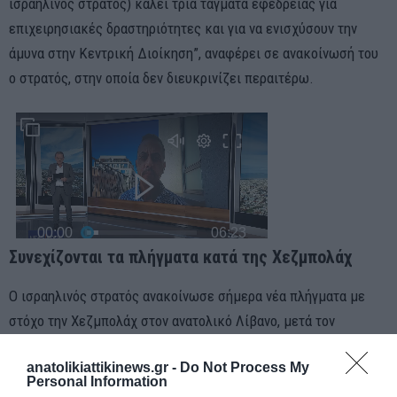
ισραηλινός στρατός) καλεί τρία τάγματα εφεδρείας για
επιχειρησιακές δραστηριότητες και για να ενισχύσουν την
άμυνα στην Κεντρική Διοίκηση”, αναφέρει σε ανακοίνωσή του
ο στρατός, στην οποία δεν διευκρινίζει περαιτέρω.
Συνεχίζονται τα πλήγματα κατά της Χεζμπολάχ
Ο ισραηλινός στρατός ανακοίνωσε σήμερα νέα πλήγματα με
στόχο την Χεζμπολάχ στον ανατολικό Λίβανο, μετά τον
εντατικό βομβαρδισμό στη διάρκεια της νύχτας των νοτίων
anatolikiattikinews.gr -
Do Not Process My
προαστίων της Βηρυτού, προπυργίου του σιιτικού κινήματος
Personal Information
του Λιβάνου.