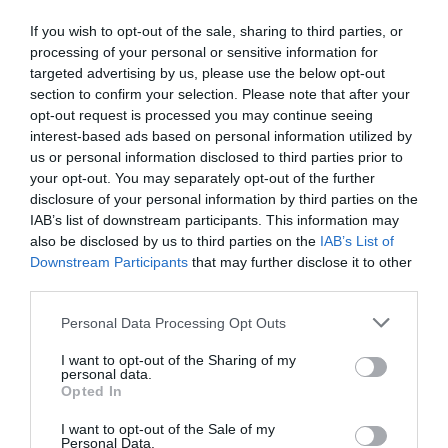
If you wish to opt-out of the sale, sharing to third parties, or
Ο ισραηλινός στρατός “πλήττει τώρα στόχους (…) που ανήκουν
processing of your personal or sensitive information for
στην τρομοκρατική οργάνωση Χεζμπολάχ στην περιοχή της
targeted advertising by us, please use the below opt-out
section to confirm your selection. Please note that after your
(κοιλάδας) Μπεκάα”, στον ανατολικό Λίβανο, αναφέρει ο
opt-out request is processed you may continue seeing
ισραηλινός στρατός σε ανακοίνωση που εξέδωσε, στην οποία
interest-based ads based on personal information utilized by
προσθέτει ότι σειρήνες συναγερμού ήχησαν στο βόρειο Ισραήλ,
us or personal information disclosed to third parties prior to
your opt-out. You may separately opt-out of the further
όπου η Χεζμπολάχ ανακοίνωσε από την πλευρά της ότι
disclosure of your personal information by third parties on the
εξαπέλυσε ρουκέτες, μετά τα ισραηλινά πλήγματα στο
IAB’s list of downstream participants. This information may
προπύργιό της στα νότια προάστια της Βηρυτού.
also be disclosed by us to third parties on the
IAB’s List of
Downstream Participants
that may further disclose it to other
Στην πρώτη επίθεση που πραγματοποιεί μετά τα ισραηλινά
third parties.
πλήγματα τη νύχτα στα νότια προάστια της λιβανικής
Personal Data Processing Opt Outs
πρωτεύουσας, η Χεζμπολάχ στοχοθέτησε με ρουκέτες Fadi-1
I want to opt-out of the Sharing of my
το κιμπούτς Κάμπρι στο βόρειο Ισραήλ, σε απάντηση στις
personal data.
Opted In
“βάρβαρες” επιθέσεις του Ισραήλ “σε πόλεις, χωριά και
αμάχους” στον Λίβανο, σύμφωνα με ανακοίνωσή της.
I want to opt-out of the Sale of my
Personal Data.