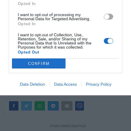
Opted In
Παράλληλα ο ισραηλινός στρατός ανακοίνωσε ότι ένας
πύραυλος ερρίφθη από τον Λίβανο στο κεντρικό Ισραήλ και
I want to opt-out of processing my
Personal Data for Targeted Advertising.
έπεσε σε ανοιχτό χώρο. Σύμφωνα με τον στρατό, δεν ήχησαν
Opted In
σειρήνες. Το περιστατικό βρίσκεται υπό εξέταση, πρόσθεσε ο
I want to opt-out of Collection, Use,
ισραηλινός στρατός στην ανακοίνωση του, στην οποία δεν
Retention, Sale, and/or Sharing of my
Personal Data that Is Unrelated with the
διευκρίνισε περαιτέρω.
Purposes for which it was collected.
Opted Out
ΕΡΤ
CONFIRM
Data Deletion
Data Access
Privacy Policy
ΠΡΟΗΓΟΎΜΕΝΗ ΑΝΆΡΤΗΣΗ