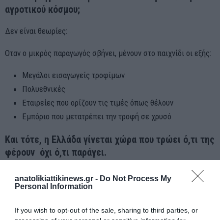
αγροτικού κόσμου;
Δεν είναι θεωρίες:
Οταν ο μικρός παραγωγός σβήνει, μένουν στο παιχνίδι οι εξής:
Μεγάλοι εισαγωγείς τροφίμων
Πολυεθνικές
Εταιρείες που ορίζουν τις τιμές όπως θέλουν
Εμπόριο που μετατρέπει την τροφή σε χρυσό
Και τότε, η Ελλάδα γίνεται χώρα που τρώει ό,τι της
φέρουν όχι ό,τι παράγει.
Αυτός είναι ο πραγματικός εφιάλτης.
anatolikiattikinews.gr -
Do Not Process My
Personal Information
Όχι οι ουρές στα διόδια.
If you wish to opt-out of the sale, sharing to third parties, or
Κάθε φορά που ο αγροτικός κόσμος ξεσηκώνεται,