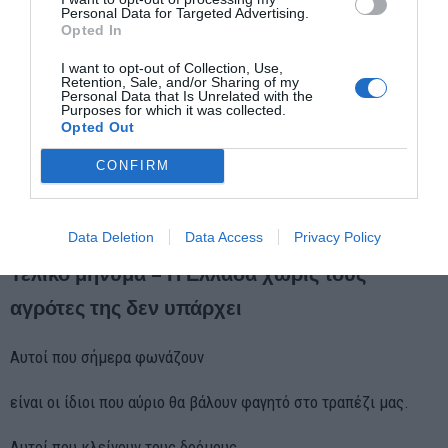
Personal Data for Targeted Advertising.
Opted In
I want to opt-out of Collection, Use,
Retention, Sale, and/or Sharing of my
Personal Data that Is Unrelated with the
Purposes for which it was collected.
Opted Out
CONFIRM
Data Deletion
Data Access
Privacy Policy
Τελικό μήνυμα – Η Ελλάδα χωρίς τους
αγρότες της δεν υπάρχει
Αυτοί που σήμερα φωνάζουν
είναι οι ίδιοι που αύριο θα βάλουν φαγητό στο τραπέζι μας.
Αυτοί που κλείνουν τους δρόμους