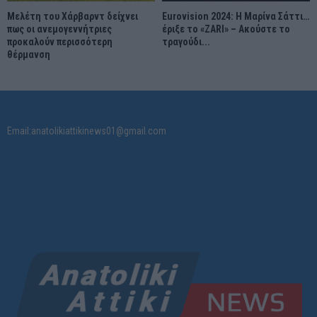
Μελέτη του Χάρβαρντ δείχνει
Eurovision 2024: Η Μαρίνα Σάττι…
πως οι ανεμογεννήτριες
έριξε το «ZARI» – Ακούστε το
προκαλούν περισσότερη
τραγούδι...
θέρμανση
Email:anatolikiattikinews01@gmail.com