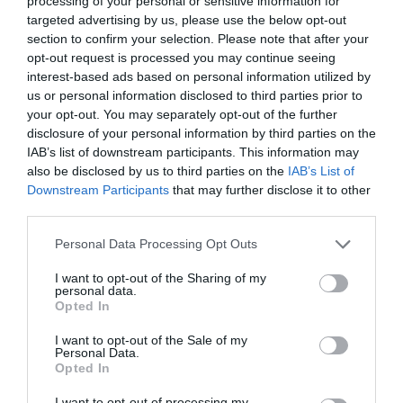
processing of your personal or sensitive information for
κάτι πάει πολύ λάθος.
targeted advertising by us, please use the below opt-out
section to confirm your selection. Please note that after your
Γιατί αυτοί οι άνθρωποι δεν ανήκουν όλοι σε κόμματα.
opt-out request is processed you may continue seeing
interest-based ads based on personal information utilized by
Δεν έχουν στρατηγικές.
us or personal information disclosed to third parties prior to
your opt-out. You may separately opt-out of the further
disclosure of your personal information by third parties on the
Δεν έχουν επικοινωνιακά επιτελεία.
IAB’s list of downstream participants. This information may
also be disclosed by us to third parties on the
IAB’s List of
Έχουν:
Downstream Participants
that may further disclose it to other
third parties.
χέρια ραγισμένα από δουλειά,
πλάτη καμένη από τον ήλιο,
Personal Data Processing Opt Outs
και ένα τρακτέρ που από εργαλείο γίνεται «φωνή».
I want to opt-out of the Sharing of my
personal data.
Opted In
Όταν αυτοί οι άνθρωποι βγαίνουν στον δρόμο,
I want to opt-out of the Sale of my
η κοινωνία οφείλει να ακούσει — όχι να τους δείξει το
Personal Data.
Opted In
δάχτυλο.
I want to opt-out of processing my