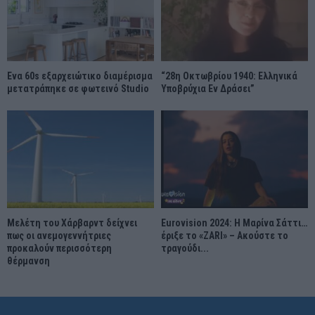
Ένα 60s εξαρχειώτικο διαμέρισμα
“28η Οκτωβρίου 1940: Ελληνικά
μετατράπηκε σε φωτεινό Studio
Υποβρύχια Εν Δράσει”
Μελέτη του Χάρβαρντ δείχνει
Eurovision 2024: Η Μαρίνα Σάττι…
πως οι ανεμογεννήτριες
έριξε το «ZARI» – Ακούστε το
προκαλούν περισσότερη
τραγούδι...
θέρμανση