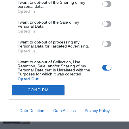
I want to opt-out of the Sharing of my
personal data.
Opted In
I want to opt-out of the Sale of my
Personal Data.
Opted In
Χανιά:Έπεσαν πυροβολισμοί σε μίνι μάρκετ – Ο δράστης έφυγε
ανενόχλητος με μηχανή
I want to opt-out of processing my
Personal Data for Targeted Advertising.
Opted In
ΠΡΌΣΦΑΤΕΣ ΔΗΜΟΣΙΕΎΣΕΙΣ
I want to opt-out of Collection, Use,
Retention, Sale, and/or Sharing of my
Personal Data that Is Unrelated with the
ΝΟΡΒΗΓΙΑ: ΠΑΤΑ ΓΚΑΖΙ ΣΤΑ ΧΕΡΣΑΙΑ ΑΙΟΛΙΚΑ ΠΑΡΚΑ
Purposes for which it was collected.
– ΑΥΞΑΝΕΤΑΙ Η ΖΗΤΗΣΗ ΓΙΑ ΒΙΟΜΗΧΑΝΙΑ ΚΑΙ DATA
Opted Out
CENTERS
CONFIRM
8 Αυγούστου 2026
ΡΩΣΙΑ: Ο ΠΟΥΤΙΝ ΣΤΡΕΦΕΤΑΙ ΣΤΟΥΣ ΣΚΛΗΡΟΥΣ ΤΗΣ
Data Deletion
Data Access
Privacy Policy
FSB – ΦΟΒΟΣ ΚΑΙ ΑΝΗΣΥΧΙΑ ΣΤΗ ΡΩΣΙΚΗ ΕΛΙΤ
8 Αυγούστου 2026